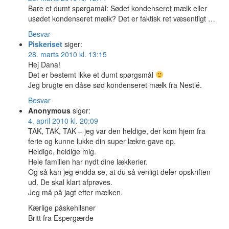
Bare et dumt spørgamål: Sødet kondenseret mælk eller
usødet kondenseret mælk? Det er faktisk ret væsentligt …
Besvar
Piskeriset
siger:
28. marts 2010 kl. 13:15
Hej Dana!
Det er bestemt ikke et dumt spørgsmål
Jeg brugte en dåse sød kondenseret mælk fra Nestlé.
Besvar
Anonymous
siger:
4. april 2010 kl. 20:09
TAK, TAK, TAK – jeg var den heldige, der kom hjem fra
ferie og kunne lukke din super lækre gave op.
Heldige, heldige mig.
Hele familien har nydt dine lækkerier.
Og så kan jeg endda se, at du så venligt deler opskriften
ud. De skal klart afprøves.
Jeg må på jagt efter mælken.
Kærlige påskehilsner
Britt fra Espergærde