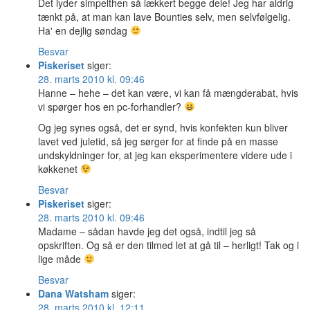
Det lyder simpelthen så lækkert begge dele! Jeg har aldrig
tænkt på, at man kan lave Bounties selv, men selvfølgelig.
Ha' en dejlig søndag
Besvar
Piskeriset
siger:
28. marts 2010 kl. 09:46
Hanne – hehe – det kan være, vi kan få mængderabat, hvis
vi spørger hos en pc-forhandler?
Og jeg synes også, det er synd, hvis konfekten kun bliver
lavet ved juletid, så jeg sørger for at finde på en masse
undskyldninger for, at jeg kan eksperimentere videre ude i
køkkenet
Besvar
Piskeriset
siger:
28. marts 2010 kl. 09:46
Madame – sådan havde jeg det også, indtil jeg så
opskriften. Og så er den tilmed let at gå til – herligt! Tak og i
lige måde
Besvar
Dana Watsham
siger:
28. marts 2010 kl. 12:11