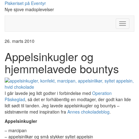
Skip
Piskeriset på Eventyr
to
Nye sjove madoplevelser
content
Toggle
Navigati
26. marts 2010
Appelsinkugler og
hjemmelavede bountys
I går lavede jeg lidt godter i forbindelse med
Operation
Påskeglad
, så det er forhåbentlig en modtager, der godt kan lide
lidt sødt til tanden. Jeg lavede appelsinkugler og bountys –
sidstnævnte med inspiration fra
Annes chokoladeblog
.
Appelsinkugler
– marcipan
– appelsinlikør og små stykker syltet appelsin