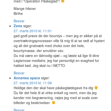
med i “Operation Påskeglad”!
Mange hilsner
Birthe
Besvar
Zette
siger:
27. marts 2010 kl. 11:01
gad godt prøve de der bountys – men jeg er sikker på at
overtrækningsprocessen ville få mig til at se rødt af hysteri
og alt det gnatværk med choko over det hele,
bountymasse, der smuldrer osv.
Du må være en tålmodig sjæl – og læste så lige til dine
Løgismose medistre. jeg har personligt en svaghed for
hakket kød. Jeg skal nu i NETTO.
Besvar
Annettes space
siger:
27. marts 2010 kl. 11:09
Heldige den der skal have påskeglædegave fra dig
Du får det hele til at virke enkelt og nemt, men da jeg
kender min begrænsning, nøjes jeg med at svale over
billeder og beskrivelser.
Besvar