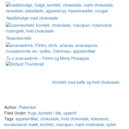
Nøddefudge med chokolade
Rosenkonfekt
To x ananasdrink – Flirtini og Minty Pineapple
Konfekt med kaffe og hvid chokolade
Author:
Piskeriset
Filed Under:
frugt
,
konfekt / slik
,
opskrift
Tags:
appelsinlikør
,
chokolade
,
hvid chokolade
,
kokosmel
,
kondenseret mælk
,
konfekt
,
marcipan
,
mørk chokolade
,
syltet