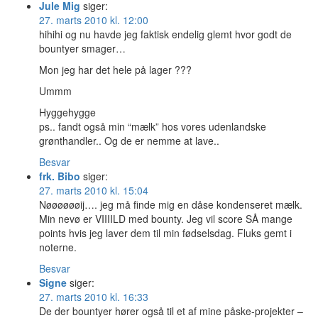
Jule Mig
siger:
27. marts 2010 kl. 12:00
hihihi og nu havde jeg faktisk endelig glemt hvor godt de
bountyer smager…
Mon jeg har det hele på lager ???
Ummm
Hyggehygge
ps.. fandt også min “mælk” hos vores udenlandske
grønthandler.. Og de er nemme at lave..
Besvar
frk. Bibo
siger:
27. marts 2010 kl. 15:04
Nøøøøøøij…. jeg må finde mig en dåse kondenseret mælk.
Min nevø er VIIIILD med bounty. Jeg vil score SÅ mange
points hvis jeg laver dem til min fødselsdag. Fluks gemt i
noterne.
Besvar
Signe
siger:
27. marts 2010 kl. 16:33
De der bountyer hører også til et af mine påske-projekter –