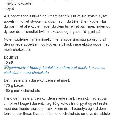
– hvid chokolade
– pynt
Ælt noget appelsinlikør ind i marcipanen. Put et lille stykke syltet
appelsin ind i et stykke marcipan, som du triller til en kugle. Når
du har trillet alle kugler, lader du dem tørre i et par timer, inden du
dypper dem i smeltet hvid chokolade og drysser lidt pynt på.
Note: Kuglerne har en rimelig intens appelsinsmag på grund af
den syltede appelsin – og kuglerne vil nok være ekstra gode med
mørk chokolade.
Bountys
15 stk.
Det meste af en dåse kondenseret mælk
170 g kokos
150 g mørk chokolade
Hæld det meste af den kondenserede mælk i en skål (lad et par
cm blive tilbage i dåsen). Tag 10 g kokos fra til pynt og ælt resten
med den kondenserede mælk. Form det til bountys og lad dem
tørre et par timer. Dyp dem i smeltet chokolade og drys det sidste