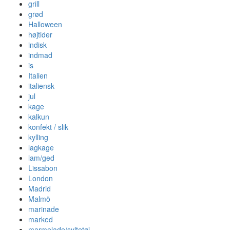
grill
grød
Halloween
højtider
indisk
indmad
is
Italien
italiensk
jul
kage
kalkun
konfekt / slik
kylling
lagkage
lam/ged
Lissabon
London
Madrid
Malmö
marinade
marked
marmelade/syltetøj