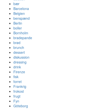
bær
Barcelona
Belgien
benspænd
Berlin
boller
Bornholm
bradepande
brød
brunch
dessert
diskussion
dressing
drink
Firenze
fisk
forret
Frankrig
frokost
frugt
Fyn
Göteborg