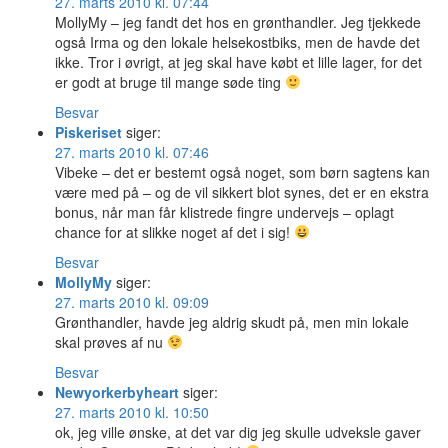
27. marts 2010 kl. 07:44
MollyMy – jeg fandt det hos en grønthandler. Jeg tjekkede
også Irma og den lokale helsekostbiks, men de havde det
ikke. Tror i øvrigt, at jeg skal have købt et lille lager, for det
er godt at bruge til mange søde ting
Besvar
Piskeriset
siger:
27. marts 2010 kl. 07:46
Vibeke – det er bestemt også noget, som børn sagtens kan
være med på – og de vil sikkert blot synes, det er en ekstra
bonus, når man får klistrede fingre undervejs – oplagt
chance for at slikke noget af det i sig!
Besvar
MollyMy
siger:
27. marts 2010 kl. 09:09
Grønthandler, havde jeg aldrig skudt på, men min lokale
skal prøves af nu
Besvar
Newyorkerbyheart
siger:
27. marts 2010 kl. 10:50
ok, jeg ville ønske, at det var dig jeg skulle udveksle gaver