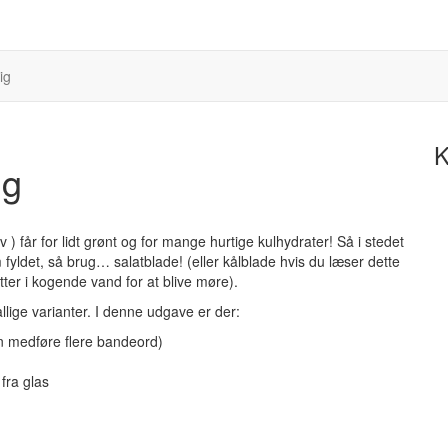
ig
K
ng
lv ) får for lidt grønt og for mange hurtige kulhydrater! Så i stedet
m fyldet, så brug… salatblade! (eller kålblade hvis du læser dette
tter i kogende vand for at blive møre).
lige varianter. I denne udgave er der:
an medføre flere bandeord)
fra glas