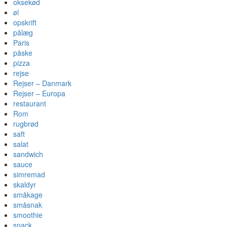
oksekød
øl
opskrift
pålæg
Paris
påske
pizza
rejse
Rejser – Danmark
Rejser – Europa
restaurant
Rom
rugbrød
saft
salat
sandwich
sauce
simremad
skaldyr
småkage
småsnak
smoothie
snack