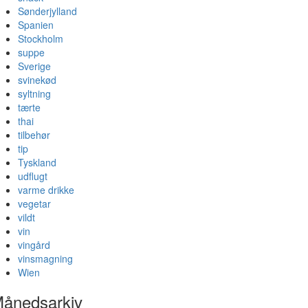
Sønderjylland
Spanien
Stockholm
suppe
Sverige
svinekød
syltning
tærte
thai
tilbehør
tip
Tyskland
udflugt
varme drikke
vegetar
vildt
vin
vingård
vinsmagning
Wien
ånedsarkiv