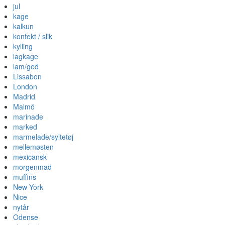
jul
kage
kalkun
konfekt / slik
kylling
lagkage
lam/ged
Lissabon
London
Madrid
Malmö
marinade
marked
marmelade/syltetøj
mellemøsten
mexicansk
morgenmad
muffins
New York
Nice
nytår
Odense