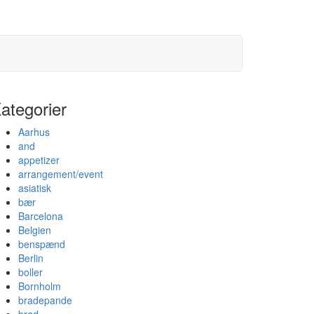
ategorier
Aarhus
and
appetizer
arrangement/event
asiatisk
bær
Barcelona
Belgien
benspænd
Berlin
boller
Bornholm
bradepande