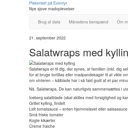
Skip
Piskeriset på Eventyr
to
Nye sjove madoplevelser
content
Brug af data
Månedens benspænd
Om m
21. september 2022
Salatwraps med kylli
Salatwraps er til dig, der synes, at familien (inkl. dig se
for at bruge tortillas eller madpandekager til at vikle o
om vinteren – kålblade har i så fald godt af et par minu
Nå. Salatwraps. De kan naturligvis sammensættes i utal
Iceberg salatblade (skal skilles med forsigtighed og k
Grillet kylling, findelt
Lidt tomatsauce – enten hjemmelavet eller salsasauce 
Små friske tomater
Kogte kikærter
Creme fraiche