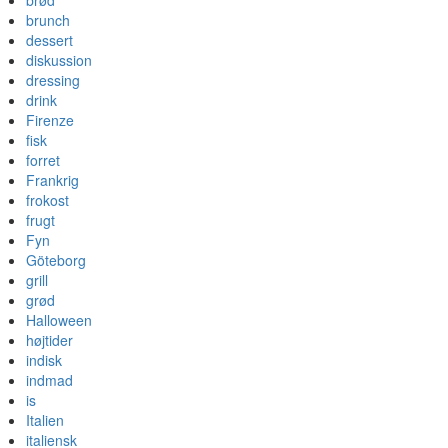
brød
brunch
dessert
diskussion
dressing
drink
Firenze
fisk
forret
Frankrig
frokost
frugt
Fyn
Göteborg
grill
grød
Halloween
højtider
indisk
indmad
is
Italien
italiensk