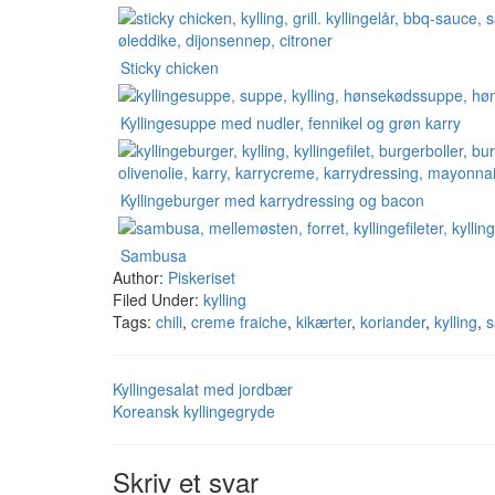
Sticky chicken
Kyllingesuppe med nudler, fennikel og grøn karry
Kyllingeburger med karrydressing og bacon
Sambusa
Author:
Piskeriset
Filed Under:
kylling
Tags:
chili
,
creme fraiche
,
kikærter
,
koriander
,
kylling
,
s
Kyllingesalat med jordbær
Koreansk kyllingegryde
Skriv et svar