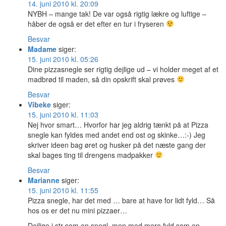
14. juni 2010 kl. 20:09
NYBH – mange tak! De var også rigtig lækre og luftige –
håber de også er det efter en tur i fryseren
Besvar
Madame
siger:
15. juni 2010 kl. 05:26
Dine pizzasnegle ser rigtig dejlige ud – vi holder meget af et
madbrød til maden, så din opskrift skal prøves
Besvar
Vibeke
siger:
15. juni 2010 kl. 11:03
Nej hvor smart… Hvorfor har jeg aldrig tænkt på at Pizza
snegle kan fyldes med andet end ost og skinke…:-) Jeg
skriver ideen bag øret og husker på det næste gang der
skal bages ting til drengens madpakker
Besvar
Marianne
siger:
15. juni 2010 kl. 11:55
Pizza snegle, har det med … bare at have for lidt fyld… Så
hos os er det nu mini pizzaer…
Dejlige i str som en snegl, men med mere fyld som en