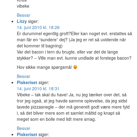
vibeke
Besvar
Litzy
siger:
14. juni 2010 kl. 18:26
Er durummel egentlig groft?Eller kan noget evt. erstattes så
man får en “sundere” dej? (Ja jeg er ret så uvidende når
det kommer til bagning)
Var det bacon i tern du brugte, eller var det de lange
stykker? – Ville man evt. kunne undlade at forstege bacon?
Hov sikke mange spørgsmål
Besvar
Piskeriset
siger:
14. juni 2010 kl. 18:31
Vibeke – tak skal du have! Ja, nu jeg tænker over det, så
tror jeg også, at jeg havde samme oplevelse, da jeg sidst
lavede pizzasnegle – der må generelt godt være mere fyld
i, så det bliver mere som et samlet måltid og knapt så
meget som en bolle med lidt mere smag.
Besvar
Piskeriset
siger: