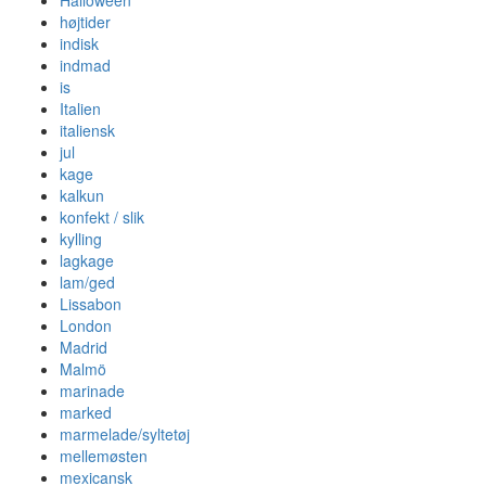
Halloween
højtider
indisk
indmad
is
Italien
italiensk
jul
kage
kalkun
konfekt / slik
kylling
lagkage
lam/ged
Lissabon
London
Madrid
Malmö
marinade
marked
marmelade/syltetøj
mellemøsten
mexicansk