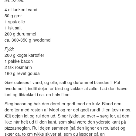
ca. 22 stk.
4 dl lunkent vand
50 g gær
1 spsk olie
1 tsk salt
200 g durummel
ca. 300-350 g hvedemel
Fyld:
200 g kogte kartofler
1 pakke bacon
2 tsk rosmarin
160 g revet gouda
Gær opløses i vand, og olie, salt og durummel blandes i. Put
hvedemel i, indtil dejen er blød og lækker at ælte. Lad den hæve
lunt og tildækket i ca. en halv time.
Steg bacon og hak den derefter godt med en kniv. Bland den
derefter med resten af fyldet og rør det godt rundt til en jævn mos.
Ælt dejen let og rul den ud. Smør fyldet ud over – sørg for, at den
ikke når helt ud til den kant, som skal være den yderste kant på
pizzasneglen. Rul dejen sammen (så den ligner en roulade) og
skær ca. to cm tykke skiver af, som du lægger på en