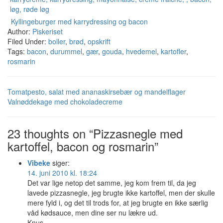
Kyllingeburger med karrydressing og bacon
Author:
Piskeriset
Filed Under:
boller
,
brød
,
opskrift
Tags:
bacon
,
durummel
,
gær
,
gouda
,
hvedemel
,
kartofler
,
rosmarin
Tomatpesto, salat med ananaskirsebær og mandelflager
Valnøddekage med chokoladecreme
23 thoughts on “Pizzasnegle med
kartoffel, bacon og rosmarin”
Vibeke
siger:
14. juni 2010 kl. 18:24
Det var lige netop det samme, jeg kom frem til, da jeg
lavede pizzasnegle, jeg brugte ikke kartoffel, men der skulle
mere fyld i, og det til trods for, at jeg brugte en ikke særlig
våd kødsauce, men dine ser nu lækre ud.
Knus