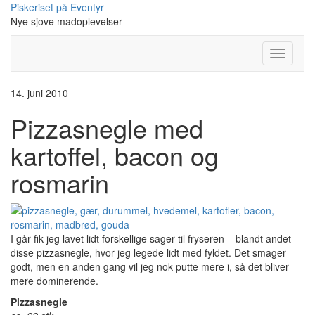
Skip
Piskeriset på Eventyr
to
Nye sjove madoplevelser
content
Toggle
Navigati
14. juni 2010
Pizzasnegle med
kartoffel, bacon og
rosmarin
I går fik jeg lavet lidt forskellige sager til fryseren – blandt andet
disse pizzasnegle, hvor jeg legede lidt med fyldet. Det smager
godt, men en anden gang vil jeg nok putte mere i, så det bliver
mere dominerende.
Pizzasnegle