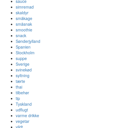
sauce
simremad
skaldyr
småkage
småsnak
smoothie
snack
Sønderjylland
Spanien
Stockholm
suppe
Sverige
svinekød
syltning
tærte
thai
tilbehør
tip
Tyskland
udflugt
varme drikke
vegetar
vildt