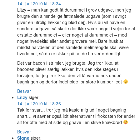
14. juni 2010 kl. 18:34
Litzy – man kan godt få durummel i grov udgave, men jeg
brugte den almindelige fintmalede udgave (som i øvrigt
giver en utrolig lækker og blød dej). Hvis du vil have en
sundere udgave, så skulle der ikke være noget i vejen for at
erstatte durummelet – eller noget af durummelet – med
noget hvedeklid eller andet grovere mel. Bare husk at
mindst halvdelen af den samlede melmængde skal være
hvedemel, så du er sikker på, at de hæver ordentligt.
Det var bacon i strimler, jeg brugte. Jeg tror ikke, at
baconen bliver særlig lækker, hvis den ikke steges i
forvejen, for jeg tror ikke, den vil få varme nok under
bagningen og derfor indeholde for store klumper fedt
Besvar
Litzy
siger:
14. juni 2010 kl. 18:36
Tak for svar… tror jeg må kaste mig ud i noget bagning
snart… vi savner også lidt alternativer til frokosten for ender
alt for ofte med at side og gnave i en skive knækbrød
Besvar
Signe
siger: