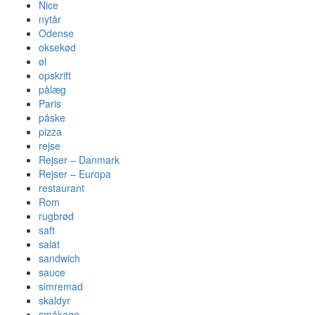
Nice
nytår
Odense
oksekød
øl
opskrift
pålæg
Paris
påske
pizza
rejse
Rejser – Danmark
Rejser – Europa
restaurant
Rom
rugbrød
saft
salat
sandwich
sauce
simremad
skaldyr
småkage