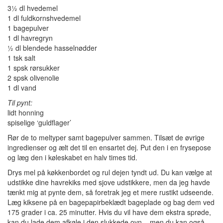
3½ dl hvedemel
1 dl fuldkornshvedemel
1 bagepulver
1 dl havregryn
½ dl blendede hasselnødder
1 tsk salt
1 spsk rørsukker
2 spsk olivenolie
1 dl vand
Til pynt:
lidt honning
spiselige ‘guldflager’
Rør de to meltyper samt bagepulver sammen. Tilsæt de øvrige
ingredienser og ælt det til en ensartet dej. Put den i en frysepose
og læg den i køleskabet en halv times tid.
Drys mel på køkkenbordet og rul dejen tyndt ud. Du kan vælge at
udstikke dine havrekiks med sjove udstikkere, men da jeg havde
tænkt mig at pynte dem, så foretrak jeg et mere rustikt udseende.
Læg kiksene på en bagepapirbeklædt bageplade og bag dem ved
175 grader i ca. 25 minutter. Hvis du vil have dem ekstra sprøde,
kan du lade dem afkøle i den slukkede ovn – men du kan også