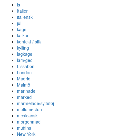
is
Italien
italiensk
jul
kage
kalkun
konfekt / slik
kylling
lagkage
lam/ged
Lissabon
London
Madrid
Malmö
marinade
marked
marmelade/syltetøj
mellemøsten
mexicansk
morgenmad
muffins
New York