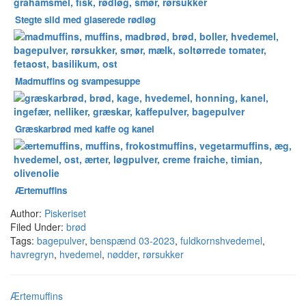
Stegte sild med glaserede rødløg
Madmuffins og svampesuppe
Græskarbrød med kaffe og kanel
Ærtemuffins
Author:
Piskeriset
Filed Under:
brød
Tags:
bagepulver
,
benspænd 03-2023
,
fuldkornshvedemel
,
havregryn
,
hvedemel
,
nødder
,
rørsukker
Ærtemuffins