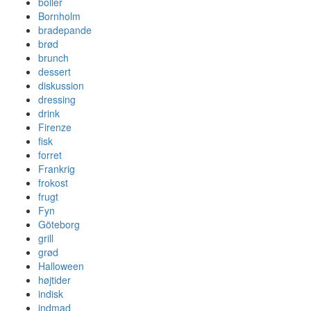
boller
Bornholm
bradepande
brød
brunch
dessert
diskussion
dressing
drink
Firenze
fisk
forret
Frankrig
frokost
frugt
Fyn
Göteborg
grill
grød
Halloween
højtider
indisk
indmad