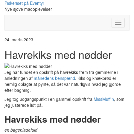
Skip
Piskeriset på Eventyr
to
Nye sjove madoplevelser
content
Toggle
Navigati
24. marts 2023
Havrekiks med nødder
Jeg har fundet en opskrift på havrekiks frem fra gemmerne i
anledningen af
månedens benspænd
. Kiks og knækbrød er
nemlig oplagte at pynte, så det var naturligvis hvad jeg gjorde
efter bagning.
Jeg tog udgangspunkt i en gammel opskrift fra
MissMuffin
, som
jeg justerede lidt på.
Havrekiks med nødder
en bagepladefuld