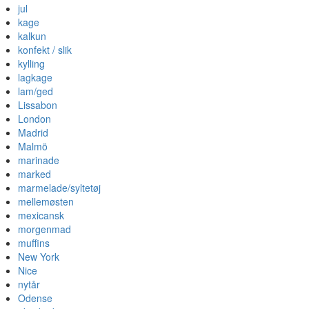
jul
kage
kalkun
konfekt / slik
kylling
lagkage
lam/ged
Lissabon
London
Madrid
Malmö
marinade
marked
marmelade/syltetøj
mellemøsten
mexicansk
morgenmad
muffins
New York
Nice
nytår
Odense