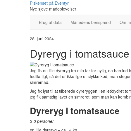
Skip
Piskeriset på Eventyr
to
Nye sjove madoplevelser
content
Brug af data
Månedens benspænd
Om m
28. juni 2024
Dyreryg i tomatsauce
Jeg fik en lille dyreryg fra min far for nylig, da han ind
fedtfattigt, så det er ikke lige et stykke kød, man ste
simremad.
Jeg fik lyst til at tilberede dyreryggen i en letkrydret t
jeg fik samtidig lavet en simreret, som man kan kombin
Dyreryg i tomatsauce
2-3 personer
en lille dyreryg – ca. ½ kg