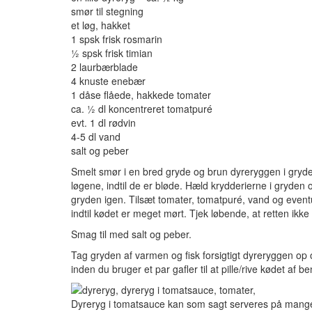
smør til stegning
et løg, hakket
1 spsk frisk rosmarin
½ spsk frisk timian
2 laurbærblade
4 knuste enebær
1 dåse flåede, hakkede tomater
ca. ½ dl koncentreret tomatpuré
evt. 1 dl rødvin
4-5 dl vand
salt og peber
Smelt smør i en bred gryde og brun dyreryggen i gryde
løgene, indtil de er bløde. Hæld krydderierne i gryden
gryden igen. Tilsæt tomater, tomatpuré, vand og eventu
indtil kødet er meget mørt. Tjek løbende, at retten ikke 
Smag til med salt og peber.
Tag gryden af varmen og fisk forsigtigt dyreryggen op 
inden du bruger et par gafler til at pille/rive kødet af 
Dyreryg i tomatsauce kan som sagt serveres på mang