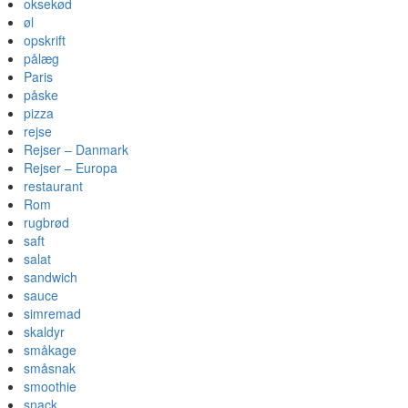
oksekød
øl
opskrift
pålæg
Paris
påske
pizza
rejse
Rejser – Danmark
Rejser – Europa
restaurant
Rom
rugbrød
saft
salat
sandwich
sauce
simremad
skaldyr
småkage
småsnak
smoothie
snack