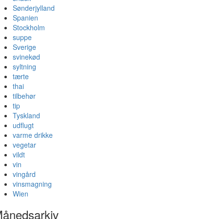
Sønderjylland
Spanien
Stockholm
suppe
Sverige
svinekød
syltning
tærte
thai
tilbehør
tip
Tyskland
udflugt
varme drikke
vegetar
vildt
vin
vingård
vinsmagning
Wien
ånedsarkiv