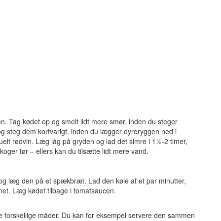
n. Tag kødet op og smelt lidt mere smør, inden du steger
 og steg dem kortvarigt, inden du lægger dyreryggen ned i
elt rødvin. Læg låg på gryden og lad det simre i 1½-2 timer,
koger tør – ellers kan du tilsætte lidt mere vand.
og læg den på et spækbræt. Lad den køle af et par minutter,
benet. Læg kødet tilbage i tomatsaucen.
e forskellige måder. Du kan for eksempel servere den sammen