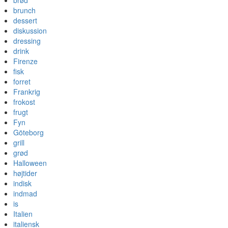
brød
brunch
dessert
diskussion
dressing
drink
Firenze
fisk
forret
Frankrig
frokost
frugt
Fyn
Göteborg
grill
grød
Halloween
højtider
indisk
indmad
is
Italien
italiensk