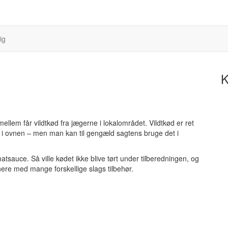
ig
K
 imellem får vildtkød fra jægerne i lokalområdet. Vildtkød er ret
ger i ovnen – men man kan til gengæld sagtens bruge det i
omatsauce. Så ville kødet ikke blive tørt under tilberedningen, og
ere med mange forskellige slags tilbehør.