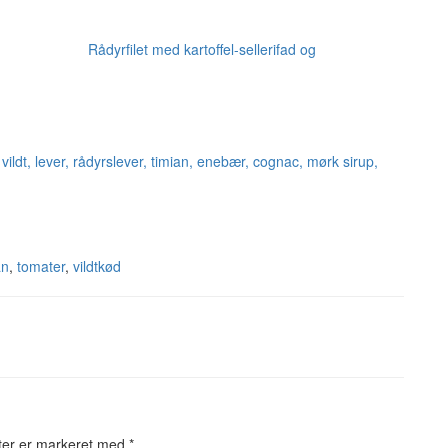
Rådyrfilet med kartoffel-sellerifad og
an
,
tomater
,
vildtkød
ter er markeret med
*