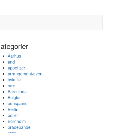
ategorier
Aarhus
and
appetizer
arrangement/event
asiatisk
bær
Barcelona
Belgien
benspænd
Berlin
boller
Bornholm
bradepande