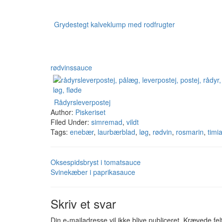
Grydestegt kalveklump med rodfrugter
rødvinssauce
Rådyrsleverpostej
Author:
Piskeriset
Filed Under:
simremad
,
vildt
Tags:
enebær
,
laurbærblad
,
løg
,
rødvin
,
rosmarin
,
timi
Oksespidsbryst i tomatsauce
Svinekæber i paprikasauce
Skriv et svar
Din e-mailadresse vil ikke blive publiceret.
Krævede fel