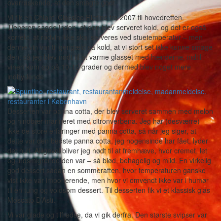
overraskende, at den smagte godt.
Vi fik en Chianti Classico Rietine fra 2007 til hovedretten.
Tjeneren sagde inden, at den blev serveret kold, og det er også
korrekt, at rødvin ikke skal serveres ved stuetemperatur – men
denne vin var til gengæld så kold, at vi stort set ikke kunne smage
den, så jeg blev nødt til at varme glasset med hænderne, indtil
vinen kom op på 10-12 grader og dermed blev noget mere
indbydende.
Desserten var panna cotta, der blev serveret sammen med melon
og hindbær marineret med citronverbena. Jeg har (desværre)
ikke de store erfaringer med panna cotta, så når jeg siger, at
dette var den bedste panna cotta, jeg nogensinde har fået, lyder
det hult. Alligevel bliver jeg nødt til at fremhæve, hvor cremet, let
og indsmigrende den var – så blød, behagelig og mild. En virkelig
god dessert sådan en sommeraften, hvor temperaturen ganske
vist ikke var imponerende, men hvor vi omvendt ikke var i humør
til en tung og voldsom dessert. Til desserten fik vi et klassisk glas
Moscato D’Asti.
Vi var glade og tilfredse, da vi gik derfra. Den største svipser var