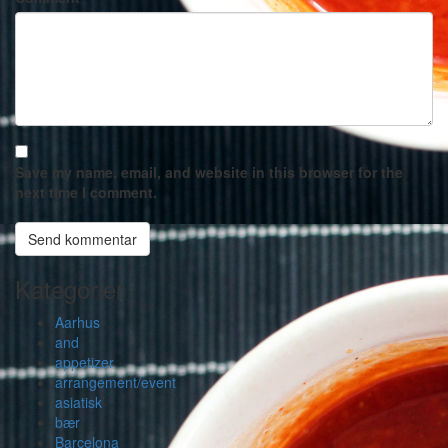
Save my name, email, and website in this browser for the
next time I comment.
Kategorier
Aarhus
and
appetizer
arrangement/event
asiatisk
bær
Barcelona