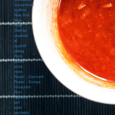
morgenmad
muffins
New York
Nice
nytår
Odense
oksekød
øl
opskrift
pålæg
Paris
påske
pizza
rejse
Rejser – Danmark
Rejser – Europa
restaurant
Rom
rugbrød
saft
salat
sandwich