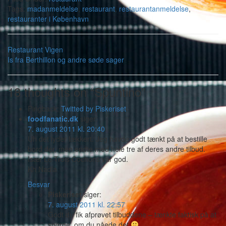
Tags:
madanmeldelse
,
restaurant
,
restaurantanmeldelse
,
restauranter i København
Restaurant Vigen
Is fra Berthillon og andre søde sager
18 thoughts on “Spuntino”
Pingback:
Twitted by Piskeriset
foodfanatic.dk
siger:
7. august 2011 kl. 20:40
Uh det lyder lækkert. Jeg havde godt tænkt på at bestille
bord der, men endte med hele tre af deres andre tilbud.
Især Le Trois Cochons var god.
Kh Nadia
Besvar
Piskeriset
siger:
7. august 2011 kl. 22:57
Godt du fik afprøvet tilbuddene – tænkte faktisk på at
spørge, om du nåede det