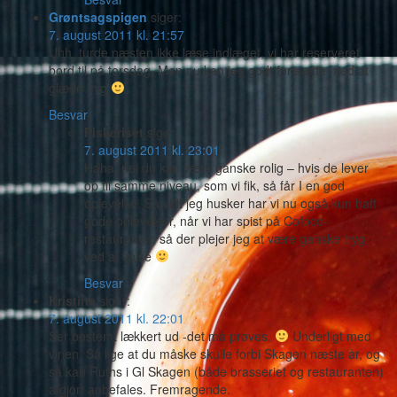
Grøntsagspigen
siger:
7. august 2011 kl. 21:57
Uhh, turde næsten ikke læse indlæget, vi har reserveret
bord til på torsdag. Men nu kan jeg godt fortsætte med at
glæde mig
Besvar
Piskeriset
siger:
7. august 2011 kl. 23:01
Haha, nej du kan være ganske rolig – hvis de lever
op til samme niveau, som vi fik, så får I en god
oplevelse. Så vidt jeg husker har vi nu også kun haft
gode oplevelser, når vi har spist på Cofoco-
restauranter, så der plejer jeg at være ganske tryg
ved at spise
Besvar
Kristine
siger:
7. august 2011 kl. 22:01
Ser bestemt lækkert ud -det må prøves.
Underligt med
vinen. Så lige at du måske skulle forbi Skagen næste år, og
så kan Ruths i Gl Skagen (både brasseriet og restauranten)
afgjort anbefales. Fremragende.