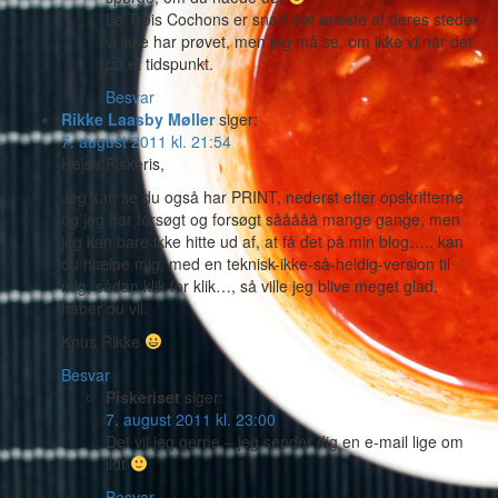
Le Trois Cochons er snart det eneste af deres steder,
vi ikke har prøvet, men jeg må se, om ikke vi når det
på et tidspunkt.
Besvar
Rikke Laasby Møller
siger:
7. august 2011 kl. 21:54
Hejsa Piskeris,
Jeg kan se du også har PRINT, nederst efter opskrifterne
og jeg har forsøgt og forsøgt sååååå mange gange, men
jeg kan bare ikke hitte ud af, at få det på min blog….. kan
du hjælpe mig, med en teknisk-ikke-så-heldig-version til
mig, sådan klik for klik…, så ville jeg blive meget glad,
håber du vil.
Knus Rikke
Besvar
Piskeriset
siger:
7. august 2011 kl. 23:00
Det vil jeg gerne – jeg sender dig en e-mail lige om
lidt
Besvar