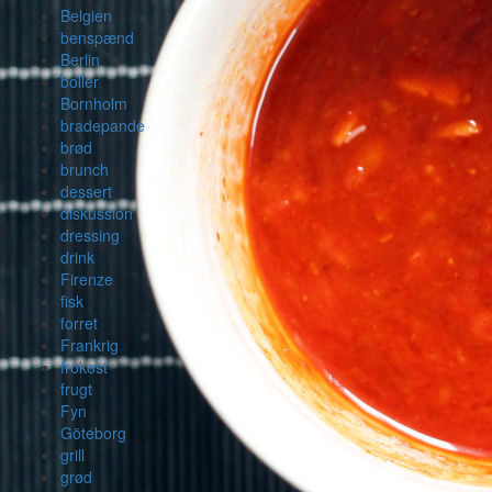
Belgien
benspænd
Berlin
boller
Bornholm
bradepande
brød
brunch
dessert
diskussion
dressing
drink
Firenze
fisk
forret
Frankrig
frokost
frugt
Fyn
Göteborg
grill
grød