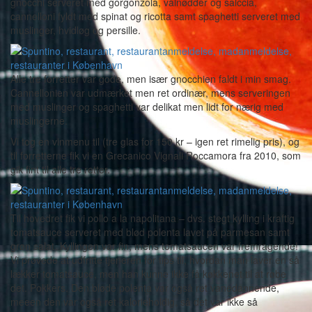
gnocchi serveret med gorgonzola, valnødder og salccia,
cannelloni fyldt med spinat og ricotta samt spaghetti serveret med
muslinger, hvidløg og persille.
Alle tre forretter var gode, men især gnocchien faldt i min smag.
Cannellonien var udmærket men ret ordinær, mens serveringen
med muslinger og spaghetti var delikat men lidt for nærig med
muslingerne.
Vi tog en vinmenu til (tre glas for 150 kr – igen ret rimelig pris), og
til forretterne fik vi en Grecanico Vignali Roccamora fra 2010, som
gik fint til alle tre retter.
Til hovedret fik vi pollo a la napolitana – dvs. stegt kylling i kraftig
tomatsauce serveret med blød polenta lavet på parmesan samt
grøn salat. Kyllingen var fin, mens tomatsaucen var fremragende!
Vi prøvede at udfritte tjeneren for tips til, hvordan man laver en så
lækker tomatsauce, men han kunne ikke få køkkenet til at røbe
det. Pokkers. Den bløde polenta var også ret vanedannende,
meeen den var også ret kalorieholdig, så det var ikke så