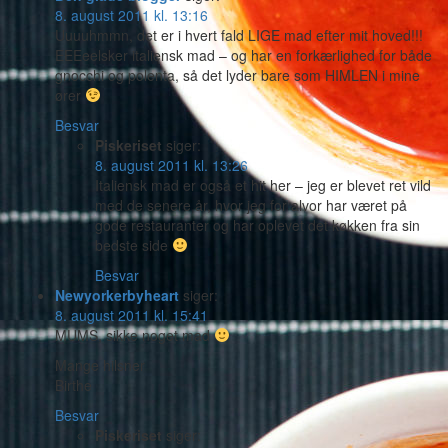
8. august 2011 kl. 13:16
Uuuuhmmn, det er i hvert fald LIGE mad efter mit hoved!!!
EEEeelsker italiensk mad – og har en forkærlighed for både
gnocchi og polenta, så det lyder bare som HIMLEN i mine
ører
Besvar
Piskeriset
siger:
8. august 2011 kl. 13:26
Italiensk mad er også et hit her – jeg er blevet ret vild
med de senere år, hvor jeg for alvor har været på
gode restauranter og har oplevet det køkken fra sin
bedste side
Besvar
Newyorkerbyheart
siger:
8. august 2011 kl. 15:41
MUMS, sikke noget mad
Mange hilsner
Birthe
Besvar
Piskeriset
siger: