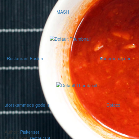
MASH
Restaurant Fusion
Boderne og den
uforskammede gode is
Cofoco
Author:
Piskeriset
Filed Under:
restaurant