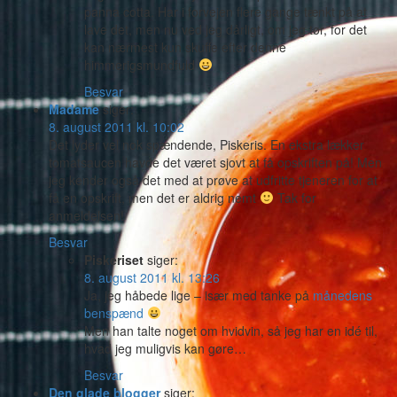
panna cotta. Har i forvejen flere gange tænkt på at
lave det, men nu ved jeg dårligt, om jeg tør, for det
kan nærmest kun skuffe efter denne
himmerigsmundfuld
Besvar
Madame
siger:
8. august 2011 kl. 10:02
Det lyder vel nok spændende, Piskeris. En ekstra lækker
tomatsaucen havde det været sjovt at få opskriften på! Men
jeg kender også det med at prøve at udfritte tjeneren for at
få en opskrift, men det er aldrig nemt
Tak for
anmeldelsen!
Besvar
Piskeriset
siger:
8. august 2011 kl. 13:26
Ja, jeg håbede lige – især med tanke på
månedens
benspænd
Men han talte noget om hvidvin, så jeg har en idé til,
hvad jeg muligvis kan gøre…
Besvar
Den glade blogger
siger: