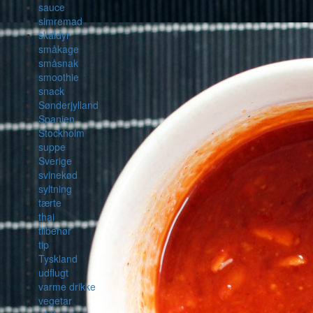
sauce
simremad
skaldyr
småkage
småsnak
smoothie
snack
Sønderjylland
Spanien
Stockholm
suppe
Sverige
svinekød
syltning
tærte
thai
tilbehør
tip
Tyskland
udflugt
varme drikke
vegetar