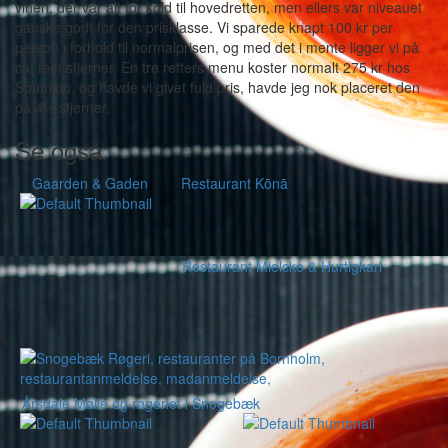
vinen, der var alt for kold til hovedretten, men ellers var niveauet
ganske godt for den prisklasse. Vi sparede knapt 100 kr per
person i forhold til normalprisen, og med det i mente ligger vi på
ca. fem stjerner. En tre retters menu koster normalt 275 kr hos
Spuntino, og havde vi givet fuld pris, havde jeg nok placeret den
på 4½ stjerner.
Se også:
Gaarden & Gaden
Restaurant Kōnā
Restaurant Mielcke & Hurtigkarl
Årsdale Mølle og røgeriet i Snogebæk