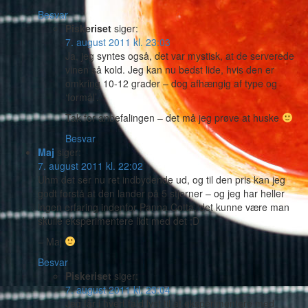
Besvar
Piskeriset
siger:
7. august 2011 kl. 23:03
Ja, jeg syntes også, det var mystisk, at de serverede
vinen så kold. Jeg kan nu bedst lide, hvis den er
omkring 10-12 grader – dog afhængig af type og
‘formål’.
Tak for anbefalingen – det må jeg prøve at huske
Besvar
Maj
siger:
7. august 2011 kl. 22:02
Uhm det ser nu ret indbydende ud, og til den pris kan jeg
godt forstå at den lander på 5 stjerner – og jeg har heller
ingen erfaring indenfor Panna Cotta, det kunne være man
skulle eksperimentere lidt med det ;D
– Maj
Besvar
Piskeriset
siger:
7. august 2011 kl. 23:04
Jeg får i hvert fald lyst til at eksperimentere med