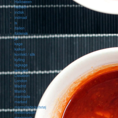
Halloween
højtider
indisk
indmad
is
Italien
italiensk
jul
kage
kalkun
konfekt / slik
kylling
lagkage
lam/ged
Lissabon
London
Madrid
Malmö
marinade
marked
marmelade/syltetøj
mellemøsten
mexicansk