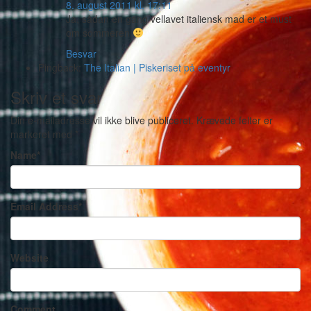
8. august 2011 kl. 17:11
Ja, sådan en gang vellavet italiensk mad er et must
om sommeren
Besvar
Pingback:
The Italian | Piskeriset på eventyr
Skriv et svar
Din e-mailadresse vil ikke blive publiceret.
Krævede felter er
markeret med
*
Name
*
Email Address
*
Website
Comment