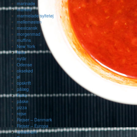
marinade
marked
marmelade/syltetøj
mellemøsten
mexicansk
morgenmad
muffins
New York
Nice
nytår
Odense
oksekød
øl
opskrift
pålæg
Paris
påske
pizza
rejse
Rejser – Danmark
Rejser – Europa
restaurant