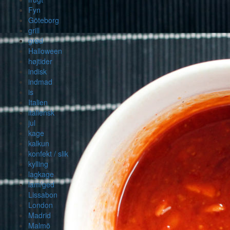
Fyn
Göteborg
grill
grød
Halloween
højtider
indisk
indmad
is
Italien
italiensk
jul
kage
kalkun
konfekt / slik
kylling
lagkage
lam/ged
Lissabon
London
Madrid
Malmö