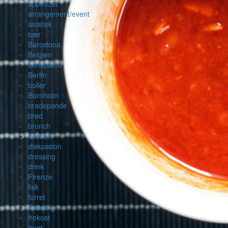
appetizer
arrangement/event
asiatisk
bær
Barcelona
Belgien
benspænd
Berlin
boller
Bornholm
bradepande
brød
brunch
dessert
diskussion
dressing
drink
Firenze
fisk
forret
Frankrig
frokost
frugt