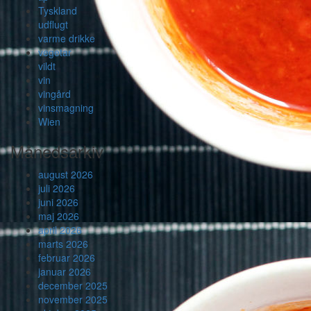
Tyskland
udflugt
varme drikke
vegetar
vildt
vin
vingård
vinsmagning
Wien
Månedsarkiv
august 2026
juli 2026
juni 2026
maj 2026
april 2026
marts 2026
februar 2026
januar 2026
december 2025
november 2025