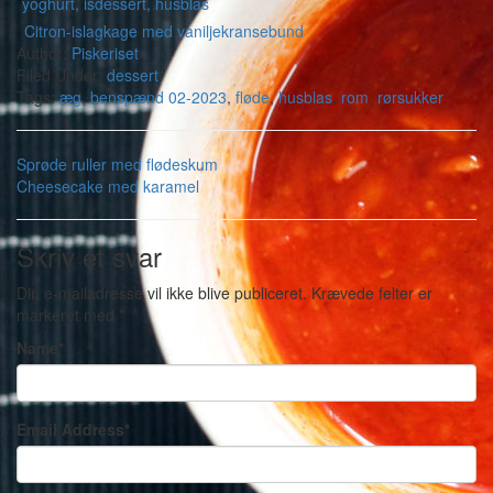
Citron-islagkage med vaniljekransebund
Author:
Piskeriset
Filed Under:
dessert
Tags:
æg
,
benspænd 02-2023
,
fløde
,
husblas
,
rom
,
rørsukker
Sprøde ruller med flødeskum
Cheesecake med karamel
Skriv et svar
Din e-mailadresse vil ikke blive publiceret.
Krævede felter er
markeret med
*
Name
*
Email Address
*