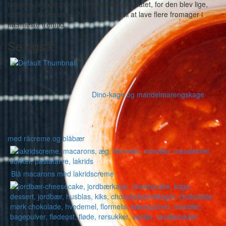
tungen! Jeg var meget tilfreds med resultatet, for den blev lige,
som den skulle være. Nu får jeg lyst til at lave flere fromager i
nærmeste fremtid.
Se også:
Dino-kage og mandelmarengskage
med råcreme og blåbær
Blå macarons med lakridscreme