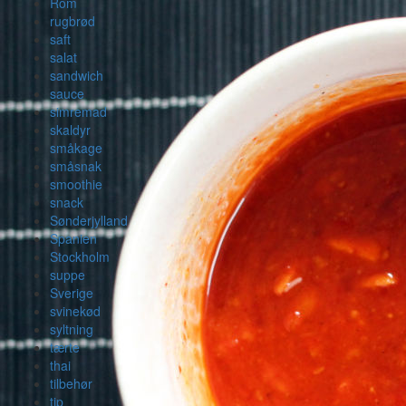
Rom
rugbrød
saft
salat
sandwich
sauce
simremad
skaldyr
småkage
småsnak
smoothie
snack
Sønderjylland
Spanien
Stockholm
suppe
Sverige
svinekød
syltning
tærte
thai
tilbehør
tip