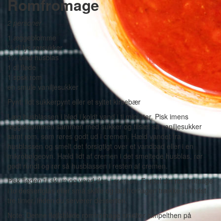
Romfromage
2 personer
1 æggeblomme
½ dl lys rørsukker
1½ blad husblas
1 dl fløde
1 spsk rom
en smule vaniljesukker
Pynt: lidt sukkerpynt eller et syltet kirsebær
Læg husblassen i blød i koldt vand i ti minutter. Pisk imens
æggeblommen sammen med sukker og tilsæt så vaniljesukker
samt rom, som røres godt ud i cremen. Hæld vandet fra
husblassen og smelt det forsigtigt over et vandbad eller i en
mikrobølgeovn. Hæld lidt af cremen i det smeltede husblas, rør
godt rundt og rør så husblassen i resten af cremen.
Pisk fløden til skum og vend den i cremen. Fordel din romfromage
i to dessertglas eller små skåle og lad fromagen trække i mindst
tre timer, inden du serverer desserten.
Note: Denne fløjlsbløde romfromage smelter simpelthen på