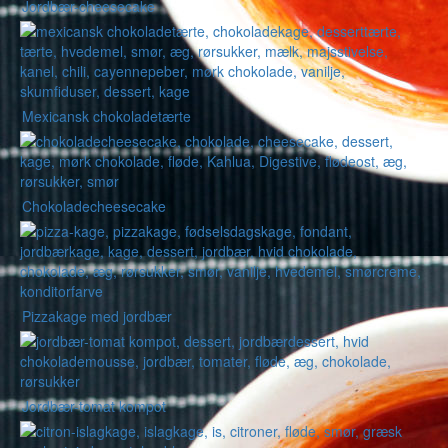
Jordbær-cheesecake
Mexicansk chokoladetærte
Chokoladecheesecake
Pizzakage med jordbær
Jordbær-tomat kompot