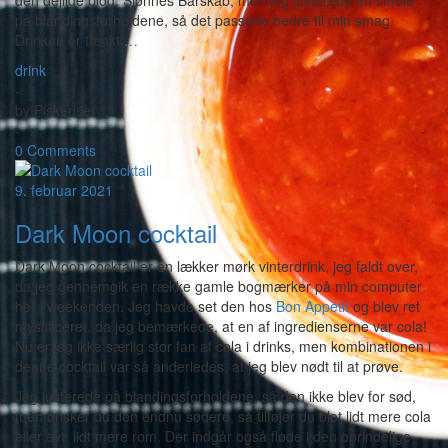
den dejlige blog, Sjønnes Barskab, men jeg justerede en smule
på blandingsforholdene, så det passede bedre til min smag.
Drinken er tænkt
…
drink
-
by
Piskeriset
-
0 Comments
9. februar 2021
Dark Moon cocktail
Dark Moon cocktail er en lækker mørk vinterdrink, jeg faldt over,
da jeg gennemgik en række gamle bogmærker på min computer
her i weekenden. Jeg havde set den hos
Bon Appétit
og blev ret
mystificeret, da jeg bemærkede, at en af ingredienserne var cola!
Nu er jeg ikke særlig stor fan af cola i drinks, men kombinationen i
denne cocktail var så anderledes, at jeg blev nødt til at prøve.
Jeg justerede på blandingsforholdene, så den ikke blev for sød,
men ønsker du den endnu sødere, så tilføjer du blot lidt mere cola
eller evt. lidt mere rom. Der indgår også fløde i den oprindelige