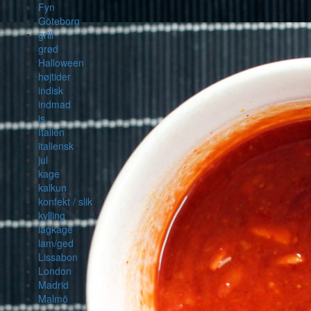
Fyn
Göteborg
grill
grød
Halloween
højtider
indisk
indmad
is
Italien
italiensk
jul
kage
kalkun
konfekt / slik
kylling
lagkage
lam/ged
Lissabon
London
Madrid
Malmö