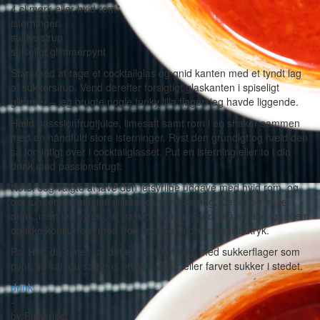
4 cl mørk eller hvid rom*
isterninger
sukkersirup
spiseligt glimmerpynt
Start med at tage et cocktailglas og gnid kanten med et tyndt lag
af sukkersirup. Vend derefter forsigtigt glaskanten i spiseligt
glimmer – jeg brugte nogle funky lilla flager, jeg havde liggende.
Hæld passsionfrugtjuice, limesaft samt rom i en shaker sammen
med en håndfuld store isterninger. Ryst den grundigt og hæld den
så forsigtigt over i cocktailglasset. Put en isterning eller to i din
drink med passionsfrugt.
Note: Jeg valgte at lave den letsyrlige udgave med hvid rom, og
det fungerede aldeles glimrende til min smag. Det er en enkel
drink, men jeg synes, at passionsfrugten godt må smage igennem
og ikke konkurrere med (for) mange andre smagsindtryk.
Ps. Hvis du synes, at det er for mærkeligt med sukkerflager som
pynt, så kan du sagtens bruge sukker eller farvet sukker i stedet.
drink
-
by
Piskeriset