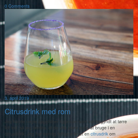
0 Comments
3. april 2019
Citrusdrink med rom
Jeg havde nogle appelsiner liggende, som var begyndt at tørre
lidt ind, så jeg tænkte, at de ville være gode at bruge i en
citrusdrink. Jeg har nemlig tidligere lavet en
citrusdrik
om