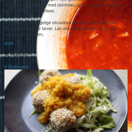
Smag din citrusdrink til med cointreau og evt. lidt citronsaft og
pynt med lidt citronmelisse.
Note: Mild og behagelige citrusdrink med et snert af alkohol i
skønne påskeglade farver. Lav den uden alkohol, og du kan
servere den for børn.
drink
-
by
Piskeriset
-
0 Comments