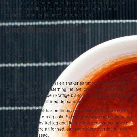
opskrift, men det undlod jeg, da jeg syntes, der kom fint cremet
skum, da cocktailen blev mixet (en del af det nåede dog at
forsvinde, inden jeg fik fundet kameraet frem).
Dark Moon cocktail
1 drink
4 cl stærk kaffe
2 cl Kahlua
2 cl mørk rom
2 cl cola
isterninger
Hæld kaffe, Kahlua og rom i en shaker sammen med isterninger.
Ryst godt. Læg en stor isterning i et lavt, bredt glas. Hæld først
cola over og dernæst den kraftige blanding, du har shaket. Servér
din Dark Moon cocktail med det samme.
Note: Denne cocktail har en fin balance mellem den mørke bitre
kaffe og den søde rom og cola. Sidstnævnte giver både sødme og
lidt cremet skum, hvilket jeg godt kunne lide. Jeg synes dog ikke,
at drinken skal være alt for sød, så kaffen bliver overdøvet, men
det er jo en smagssag.