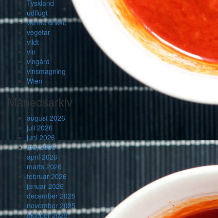
Tyskland
udflugt
varme drikke
vegetar
vildt
vin
vingård
vinsmagning
Wien
Månedsarkiv
august 2026
juli 2026
juni 2026
maj 2026
april 2026
marts 2026
februar 2026
januar 2026
december 2025
november 2025
oktober 2025