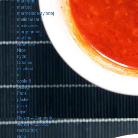
marinade
marked
marmelade/syltetøj
mellemøsten
mexicansk
morgenmad
muffins
New York
Nice
nytår
Odense
oksekød
øl
opskrift
pålæg
Paris
påske
pizza
rejse
Rejser – Danmark
Rejser – Europa
restaurant
Rom