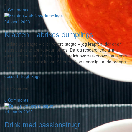
-
0 Comments
24. april 2023
Krapfen – abrikos-dumplings
I sidste uge bagte – eller rettere stegte – jeg krapfen, der er en
slags østrigske abrikos-dumplings. Da jeg researchede til mit
østrigske benspænd, blev jeg faktisk lidt overrasket over, at landet
dyrker så mange abrikoser. Så er det ikke underligt, at de orange
frugter
…
dessert
,
frugt
,
kage
-
by
Piskeriset
-
0 Comments
14. marts 2023
Drink med passionsfrugt