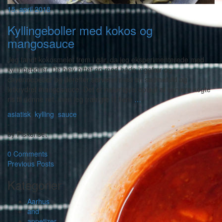
15. april 2018
Kyllingeboller med kokos og
mangosauce
Jeg fandt kokosmelet frem i går, da jeg eksperimenterede med
kyllingeboller. De blev piftet op med både ingefær og
cayennepeber og derefter serveret med en sødmefuld og
letkrydret mangosauce. Det er naturligvis oplagt at servere kogte
ris til denne ret, men jeg trængte til flere
…
asiatisk
,
kylling
,
sauce
-
by
Piskeriset
-
0 Comments
Previous Posts
Kategorier
Aarhus
and
appetizer