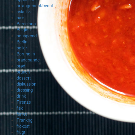
arrangement/event
asiatisk
bær
Barcelona
Belgien
benspænd
Berlin
boller
Bornholm
bradepande
brød
brunch
dessert
diskussion
dressing
drink
Firenze
fisk
forret
Frankrig
frokost
frugt