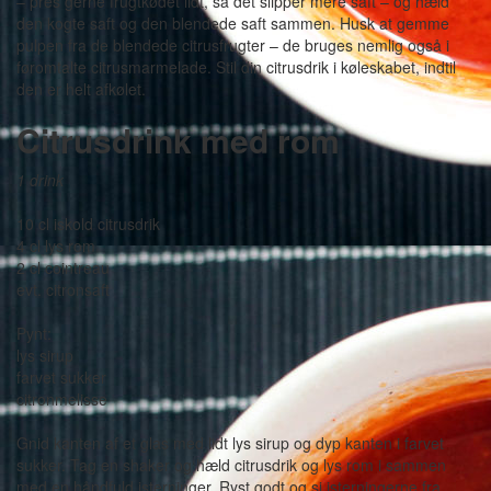
– pres gerne frugtkødet lidt, så det slipper mere saft – og hæld
den kogte saft og den blendede saft sammen. Husk at gemme
pulpen fra de blendede citrusfrugter – de bruges nemlig også i
føromtalte citrusmarmelade. Stil din citrusdrik i køleskabet, indtil
den er helt afkølet.
Citrusdrink med rom
1 drink
10 cl iskold citrusdrik
4 cl lys rom
2 cl cointreau
evt. citronsaft
Pynt:
lys sirup
farvet sukker
citronmelisse
Gnid kanten af et glas med lidt lys sirup og dyp kanten i farvet
sukker. Tag en shaker og hæld citrusdrik og lys rom i sammen
med en håndfuld isterninger. Ryst godt og si isterningerne fra.