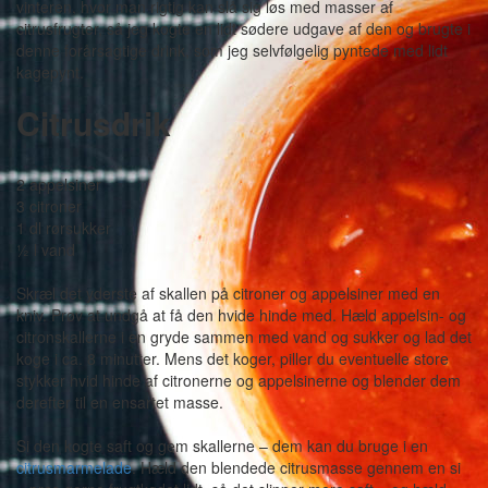
vinteren, hvor man rigtig kan slå sig løs med masser af
citrusfrugter, så jeg kogte en lidt sødere udgave af den og brugte i
denne forårsagtige drink, som jeg selvfølgelig pyntede med lidt
kagepynt.
Citrusdrik
2 appelsiner
3 citroner
1 dl rørsukker
½ l vand
Skræl det yderste af skallen på citroner og appelsiner med en
kniv. Prøv at undgå at få den hvide hinde med. Hæld appelsin- og
citronskallerne i en gryde sammen med vand og sukker og lad det
koge i ca. 8 minutter. Mens det koger, piller du eventuelle store
stykker hvid hinde af citronerne og appelsinerne og blender dem
derefter til en ensartet masse.
Si den kogte saft og gem skallerne – dem kan du bruge i en
citrusmarmelade
. Hæld den blendede citrusmasse gennem en si