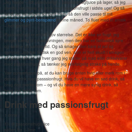
Jeg havde – lidt usædvanligt – passionsfrugtjuice på lager, så jeg
lavede naturligvis en drink med passionsfrugt i sidste uge! Og så
fandt jeg naturligvis lidt pynt frem, så den ville passe til mit
glimmer og pynt-benspænd
denne måned. To fluer med ét smæk
– helt perfekt!
Passionsfrugt er en lidt sjov størrelse. Det er ikke en frugt, jeg
bruger særlig tit i madlavningen, men den har en fantastisk syre
og sødme på samme tid. Og så smager den bare af sol og
sommer. Jeg har faktisk en god ven, som er helt skudt i smagen
af passionsfrugt, så hver gang jeg støder på mad eller drikkevarer
med passionsfrugt, så tænker jeg selvfølgelig straks på hende.
Vær opmærksom på, at du kan bruge enten hvid eller mørk rom i
denne drink med passsionfrugt. Hvis du vil have en sød drink, så
brug den mørke rom – og vil du have en mere syrlig drink, så
brug den hvide rom.
Drink med passionsfrugt
1 drink
1½ dl passionsfrugtjuice
saften fra ½ lime