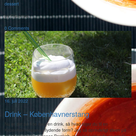
dessert
-
by
Piskeriset
-
0 Comments
16. juli 2022
Drink – Københavnerstang
Nu er det på tide med en drink, så hvad siger du til en
Københavnerstang i flydende form? Jeg så oprindeligt ideen på