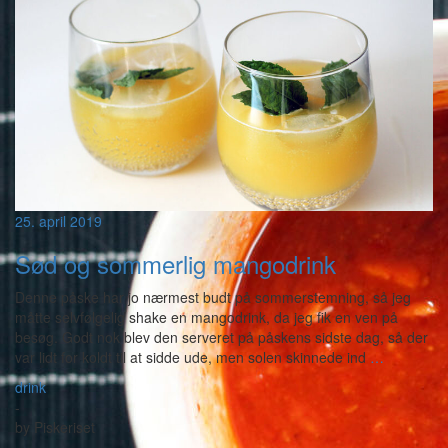
25. april 2019
Sød og sommerlig mangodrink
Denne påske har jo nærmest budt på sommerstemning, så jeg
måtte selvfølgelig shake en mangodrink, da jeg fik en ven på
besøg. Godt nok blev den serveret på påskens sidste dag, så der
var lidt for koldt til at sidde ude, men solen skinnede ind
…
drink
-
by
Piskeriset
-