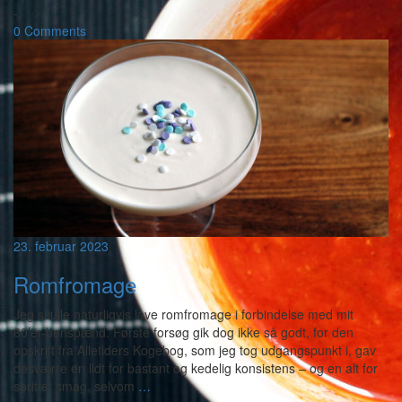
-
0 Comments
23. februar 2023
Romfromage
Jeg skulle naturligvis lave romfromage i forbindelse med mit
60’er-benspænd. Første forsøg gik dog ikke så godt, for den
opskrift fra Alletiders Kogebog, som jeg tog udgangspunkt i, gav
desværre en lidt for bastant og kedelig konsistens – og en alt for
sprittet smag, selvom
…