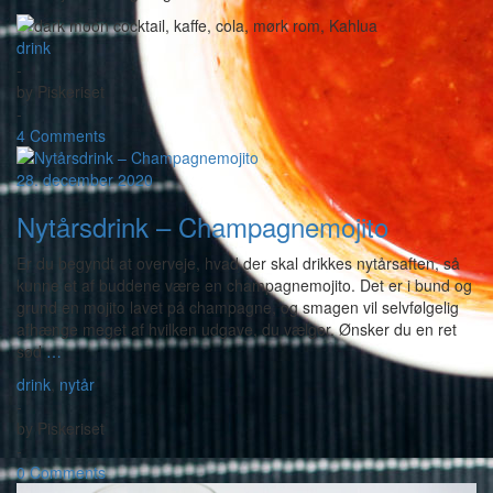
drink
-
by
Piskeriset
-
4 Comments
28. december 2020
Nytårsdrink – Champagnemojito
Er du begyndt at overveje, hvad der skal drikkes nytårsaften, så
kunne et af buddene være en champagnemojito. Det er i bund og
grund en mojito lavet på champagne, og smagen vil selvfølgelig
afhænge meget af hvilken udgave, du vælger. Ønsker du en ret
sød
…
drink
,
nytår
-
by
Piskeriset
-
0 Comments