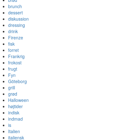
brød
brunch
dessert
diskussion
dressing
drink
Firenze
fisk
forret
Frankrig
frokost
frugt
Fyn
Göteborg
grill
grød
Halloween
højtider
indisk
indmad
is
Italien
italiensk