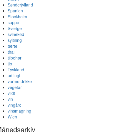
Sønderjylland
Spanien
Stockholm
suppe
Sverige
svinekød
syltning
tærte
thai
tilbehør
tip
Tyskland
udflugt
varme drikke
vegetar
vildt
vin
vingård
vinsmagning
Wien
ånedsarkiv