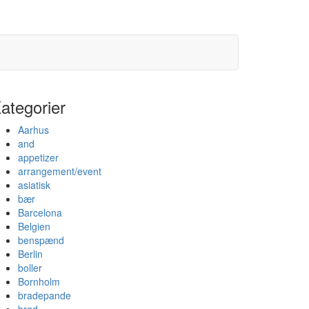
ategorier
Aarhus
and
appetizer
arrangement/event
asiatisk
bær
Barcelona
Belgien
benspænd
Berlin
boller
Bornholm
bradepande