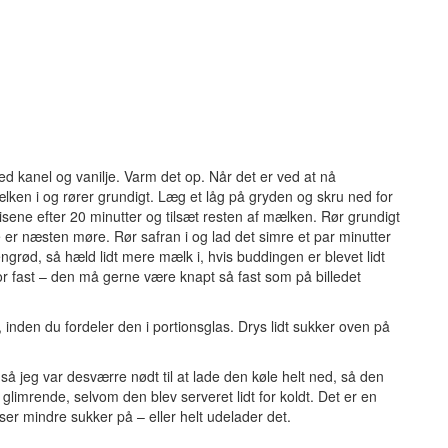
 kanel og vanilje. Varm det op. Når det er ved at nå
ken i og rører grundigt. Læg et låg på gryden og skru ned for
risene efter 20 minutter og tilsæt resten af mælken. Rør grundigt
ne er næsten møre. Rør safran i og lad det simre et par minutter
grød, så hæld lidt mere mælk i, hvis buddingen er blevet lidt
for fast – den må gerne være knapt så fast som på billedet
, inden du fordeler den i portionsglas. Drys lidt sukker oven på
 så jeg var desværre nødt til at lade den køle helt ned, så den
limrende, selvom den blev serveret lidt for koldt. Det er en
sser mindre sukker på – eller helt udelader det.