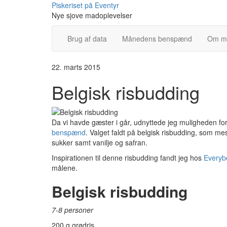
Skip
Piskeriset på Eventyr
to
Nye sjove madoplevelser
content
Brug af data
Månedens benspænd
Om m
22. marts 2015
Belgisk risbudding
Da vi havde gæster i går, udnyttede jeg muligheden for 
benspænd
. Valget faldt på belgisk risbudding, som m
sukker samt vanilje og safran.
Inspirationen til denne risbudding fandt jeg hos
Everyb
målene.
Belgisk risbudding
7-8 personer
200 g grødris