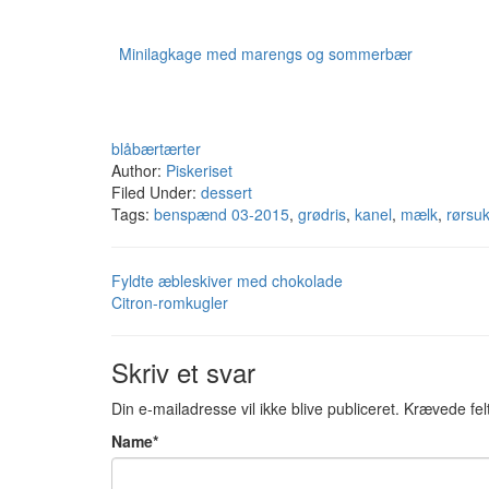
Minilagkage med marengs og sommerbær
blåbærtærter
Author:
Piskeriset
Filed Under:
dessert
Tags:
benspænd 03-2015
,
grødris
,
kanel
,
mælk
,
rørsu
Fyldte æbleskiver med chokolade
Citron-romkugler
Skriv et svar
Din e-mailadresse vil ikke blive publiceret.
Krævede fel
Name
*