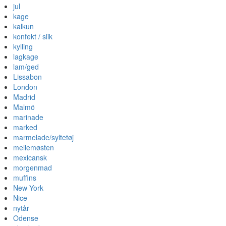
jul
kage
kalkun
konfekt / slik
kylling
lagkage
lam/ged
Lissabon
London
Madrid
Malmö
marinade
marked
marmelade/syltetøj
mellemøsten
mexicansk
morgenmad
muffins
New York
Nice
nytår
Odense