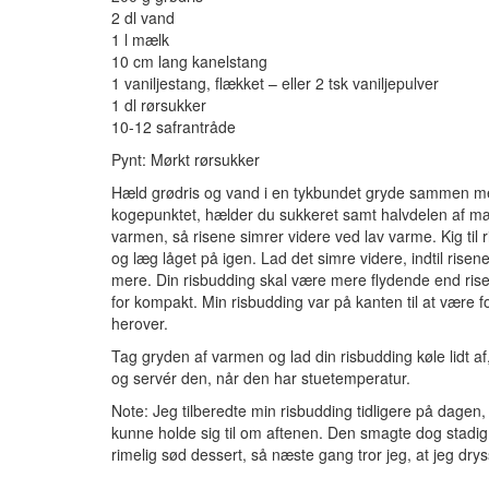
2 dl vand
1 l mælk
10 cm lang kanelstang
1 vaniljestang, flækket – eller 2 tsk vaniljepulver
1 dl rørsukker
10-12 safrantråde
Pynt: Mørkt rørsukker
Hæld grødris og vand i en tykbundet gryde sammen med
kogepunktet, hælder du sukkeret samt halvdelen af mæl
varmen, så risene simrer videre ved lav varme. Kig til 
og læg låget på igen. Lad det simre videre, indtil rise
mere. Din risbudding skal være mere flydende end risen
for kompakt. Min risbudding var på kanten til at være 
herover.
Tag gryden af varmen og lad din risbudding køle lidt af
og servér den, når den har stuetemperatur.
Note: Jeg tilberedte min risbudding tidligere på dagen,
kunne holde sig til om aftenen. Den smagte dog stadig g
rimelig sød dessert, så næste gang tror jeg, at jeg dry