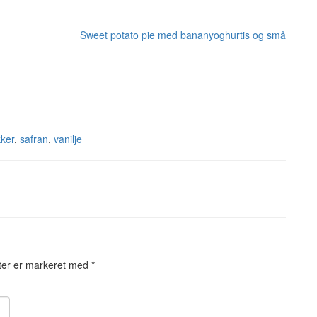
Sweet potato pie med bananyoghurtis og små
kker
,
safran
,
vanilje
ter er markeret med
*