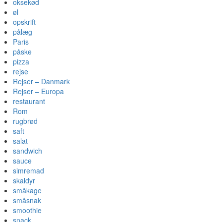
oksekød
øl
opskrift
pålæg
Paris
påske
pizza
rejse
Rejser – Danmark
Rejser – Europa
restaurant
Rom
rugbrød
saft
salat
sandwich
sauce
simremad
skaldyr
småkage
småsnak
smoothie
snack