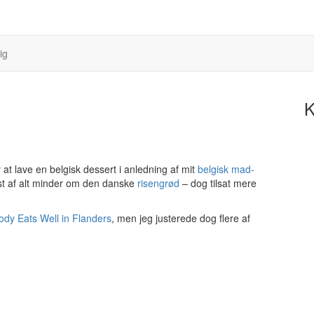
ig
K
at lave en belgisk dessert i anledning af mit
belgisk mad-
est af alt minder om den danske
risengrød
– dog tilsat mere
ody Eats Well in Flanders
, men jeg justerede dog flere af