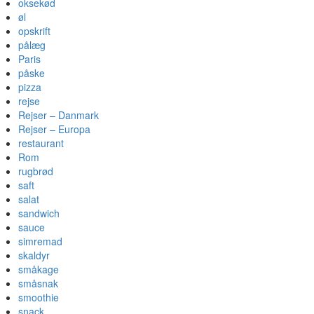
oksekød
øl
opskrift
pålæg
Paris
påske
pizza
rejse
Rejser – Danmark
Rejser – Europa
restaurant
Rom
rugbrød
saft
salat
sandwich
sauce
simremad
skaldyr
småkage
småsnak
smoothie
snack