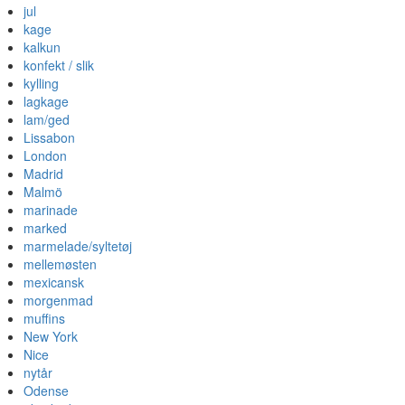
jul
kage
kalkun
konfekt / slik
kylling
lagkage
lam/ged
Lissabon
London
Madrid
Malmö
marinade
marked
marmelade/syltetøj
mellemøsten
mexicansk
morgenmad
muffins
New York
Nice
nytår
Odense