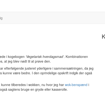
ig
K
adrede i kogebogen
‘Vegetarisk hverdagsmad’
. Kombinationen
 at jeg blev nødt til at prøve den.
 har efterfølgende justeret yderligere i sammensætningen, da jeg
s kunne være bedre. I den oprindelige opskrift indgik der også
dt kunne tilberedes i wokken, nu hvor jeg har
wok-benspænd
i
også sagtens bruge en gryde eller kasserolle.