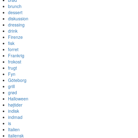
brød
brunch
dessert
diskussion
dressing
drink
Firenze
fisk
forret
Frankrig
frokost
frugt
Fyn
Göteborg
grill
grød
Halloween
højtider
indisk
indmad
is
Italien
italiensk