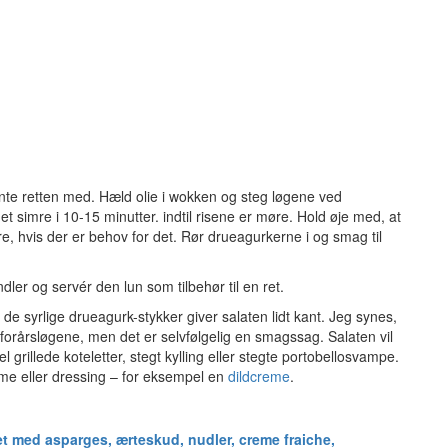
pynte retten med. Hæld olie i wokken og steg løgene ved
t simre i 10-15 minutter. indtil risene er møre. Hold øje med, at
e, hvis der er behov for det. Rør drueagurkerne i og smag til
ler og servér den lun som tilbehør til en ret.
 de syrlige drueagurk-stykker giver salaten lidt kant. Jeg synes,
til forårsløgene, men det er selvfølgelig en smagssag. Salaten vil
 grillede koteletter, stegt kylling eller stegte portobellosvampe.
eme eller dressing – for eksempel en
dildcreme
.