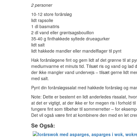
2 personer
10-12 store forårsløg
lidt rapsolie
1 dl basmatiris
2 dl vand eller grøntsagsbouillon
35-40 g finthakkede syltede drueagurker
lidt salt
lidt hakkede mandler eller mandelflager til pynt
Hak forårsløgene fint og gem lidt af det grønne til at 
mediumvarme et minuts tid. Tilsæt ris og vand og lad de
der ikke mangler vand undervejs – tilsæt gerne lidt mer
med salt.
Pynt din forårsløgssalat med hakkede forårsløg og mand
Note: Dette er bestemt en lidt anderledes rissalat, hvor
at det er vigtigt, at der ikke er for megen ris i forhold 
fungere fint som tilbehør til sommerretter – for eksempel
Det vil også være fint at kombinere den med en let cr
Se Også: