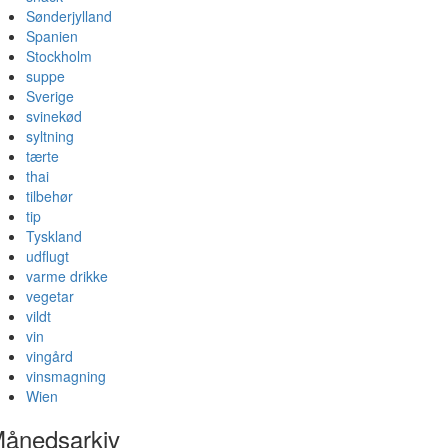
Sønderjylland
Spanien
Stockholm
suppe
Sverige
svinekød
syltning
tærte
thai
tilbehør
tip
Tyskland
udflugt
varme drikke
vegetar
vildt
vin
vingård
vinsmagning
Wien
ånedsarkiv