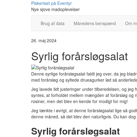
Skip
Piskeriset på Eventyr
to
Nye sjove madoplevelser
content
Brug af data
Månedens benspænd
Om m
26. maj 2024
Syrlig forårsløgsalat
Denne syrlige forårsløgsalat faldt jeg over, da jeg bl
med forårsløg og syltede drueagurker lød så anderledes,
Jeg lavede lidt justeringer under tilberedelsen, og jeg
syntes, at forholdet mellem mængden af forårsløg og ri
rosiner, men det blev en kende for modigt for mig!
Jeg tænkte i øvrigt, at denne forårsløgsalat lige så go
denne måned, så det blev den naturligvis. Du kan dog 
Syrlig forårsløgsalat