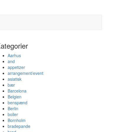
ategorier
Aarhus
and
appetizer
arrangement/event
asiatisk
bær
Barcelona
Belgien
benspænd
Berlin
boller
Bornholm
bradepande