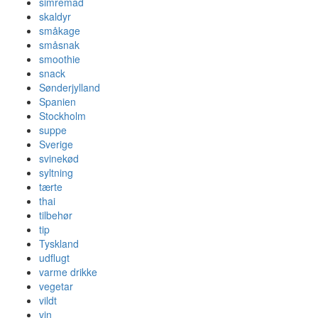
simremad
skaldyr
småkage
småsnak
smoothie
snack
Sønderjylland
Spanien
Stockholm
suppe
Sverige
svinekød
syltning
tærte
thai
tilbehør
tip
Tyskland
udflugt
varme drikke
vegetar
vildt
vin