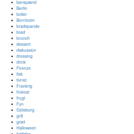
benspænd
Berlin
boller
Bornholm
bradepande
brød
brunch
dessert
diskussion
dressing
drink
Firenze
fisk
forret
Frankrig
frokost
frugt
Fyn
Göteborg
grill
grød
Halloween
højtider