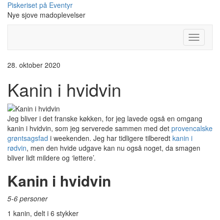
Skip
Piskeriset på Eventyr
to
Nye sjove madoplevelser
content
Toggle
Navigati
28. oktober 2020
Kanin i hvidvin
Jeg bliver i det franske køkken, for jeg lavede også en omgang
kanin i hvidvin, som jeg serverede sammen med det
provencalske
grøntsagsfad
i weekenden. Jeg har tidligere tilberedt
kanin i
rødvin
, men den hvide udgave kan nu også noget, da smagen
bliver lidt mildere og ‘lettere’.
Kanin i hvidvin
5-6 personer
1 kanin, delt i 6 stykker