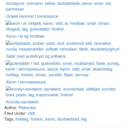
Græsk kaninret i tomatsauce
Kanin i øl og hindbær
Salat med andebryst og solbæris
Kanin i sennepssauce
Krondyr-sandwich
Author:
Piskeriset
Filed Under:
vildt
Tags:
hvidløg
,
hvidvin
,
kanin
,
laurbærblad
,
løg