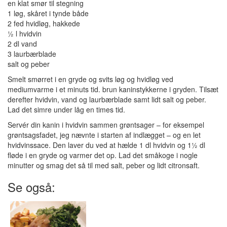
en klat smør til stegning
1 løg, skåret i tynde både
2 fed hvidløg, hakkede
½ l hvidvin
2 dl vand
3 laurbærblade
salt og peber
Smelt smørret i en gryde og svits løg og hvidløg ved
mediumvarme i et minuts tid. brun kaninstykkerne i gryden. Tilsæt
derefter hvidvin, vand og laurbærblade samt lidt salt og peber.
Lad det simre under låg en times tid.
Servér din kanin i hvidvin sammen grøntsager – for eksempel
grøntsagsfadet, jeg nævnte i starten af indlægget – og en let
hvidvinssace. Den laver du ved at hælde 1 dl hvidvin og 1½ dl
fløde i en gryde og varmer det op. Lad det småkoge i nogle
minutter og smag det så til med salt, peber og lidt citronsaft.
Se også: