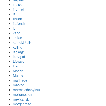
indisk
indmad
is
Italien
italiensk
jul
kage
kalkun
konfekt / slik
kylling
lagkage
lam/ged
Lissabon
London
Madrid
Malmö
marinade
marked
marmelade/syltetøj
mellemøsten
mexicansk
morgenmad