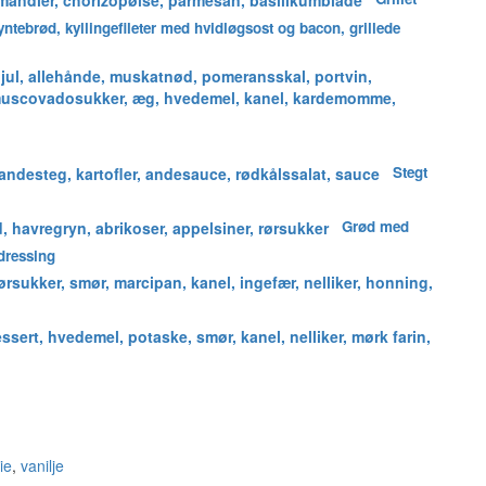
tebrød, kyllingefileter med hvidløgsost og bacon, grillede
Stegt
Grød med
dressing
ie
,
vanilje