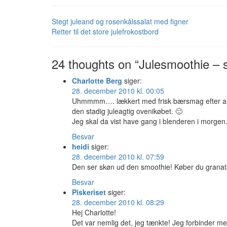
Stegt juleand og rosenkålssalat med figner
Retter til det store julefrokostbord
24 thoughts on “Julesmoothie –
Charlotte Berg
siger:
28. december 2010 kl. 00:05
Uhmmmm…. lækkert med frisk bærsmag efter al d
den stadig juleagtig ovenikøbet. 🙂
Jeg skal da vist have gang i blenderen i morgen
Besvar
heidi
siger:
28. december 2010 kl. 07:59
Den ser skøn ud den smoothie! Køber du granatæ
Besvar
Piskeriset
siger:
28. december 2010 kl. 08:29
Hej Charlotte!
Det var nemlig det, jeg tænkte! Jeg forbinder m