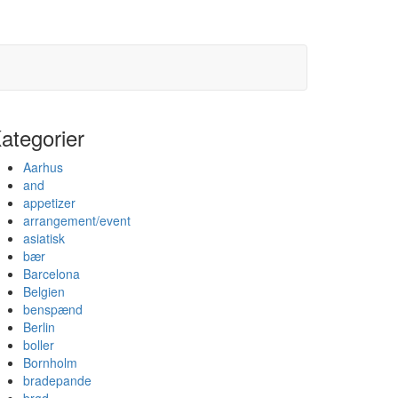
ategorier
Aarhus
and
appetizer
arrangement/event
asiatisk
bær
Barcelona
Belgien
benspænd
Berlin
boller
Bornholm
bradepande