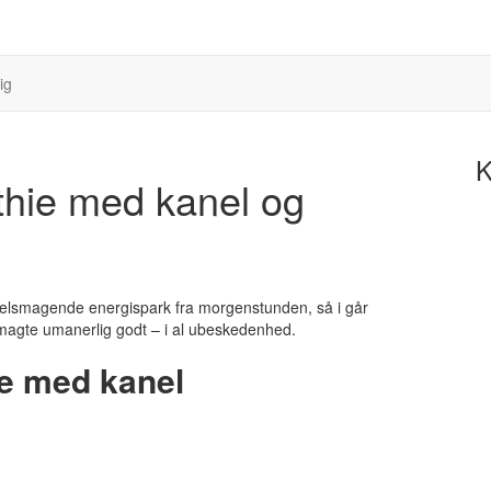
ig
K
thie med kanel og
g velsmagende energispark fra morgenstunden, så i går
magte umanerlig godt – i al ubeskedenhed.
e med kanel