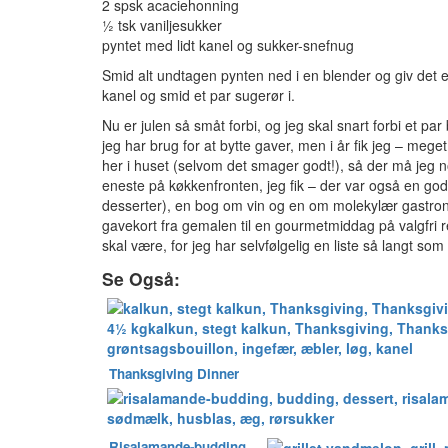
2 spsk acaciehonning
½ tsk vaniljesukker
pyntet med lidt kanel og sukker-snefnug
Smid alt undtagen pynten ned i en blender og giv det e
kanel og smid et par sugerør i.
Nu er julen så småt forbi, og jeg skal snart forbi et par
jeg har brug for at bytte gaver, men i år fik jeg – meget 
her i huset (selvom det smager godt!), så der må jeg no
eneste på køkkenfronten, jeg fik – der var også en god
desserter), en bog om vin og en om molekylær gastrono
gavekort fra gemalen til en gourmetmiddag på valgfri r
skal være, for jeg har selvfølgelig en liste så langt so
Se Også:
Thanksgiving Dinner
Risalamande-budding