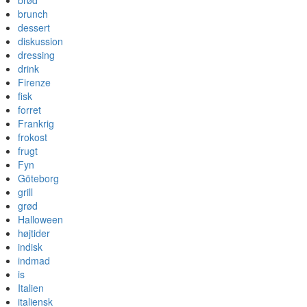
brød
brunch
dessert
diskussion
dressing
drink
Firenze
fisk
forret
Frankrig
frokost
frugt
Fyn
Göteborg
grill
grød
Halloween
højtider
indisk
indmad
is
Italien
italiensk