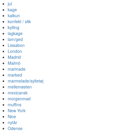
jul
kage
kalkun
konfekt / slik
kylling
lagkage
lam/ged
Lissabon
London
Madrid
Malmö
marinade
marked
marmelade/syltetøj
mellemøsten
mexicansk
morgenmad
muffins
New York
Nice
nytår
Odense