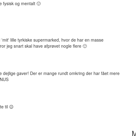
e fysisk og mentalt 🙂
 'mit' lille tyrkiske supermarked, hvor de har en masse
ror jeg snart skal have afprøvet nogle flere 🙂
e dejlige gaver! Der er mange rundt omkring der har fået mere
 KNUS
e til 😉
M