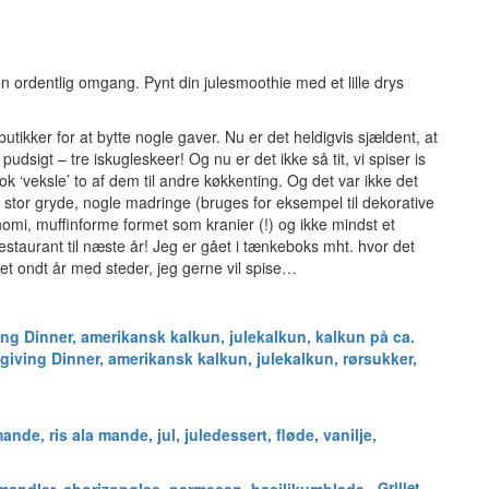
n ordentlig omgang. Pynt din julesmoothie med et lille drys
 butikker for at bytte nogle gaver. Nu er det heldigvis sjældent, at
pudsigt – tre iskugleskeer! Og nu er det ikke så tit, vi spiser is
k ‘veksle’ to af dem til andre køkkenting. Og det var ikke det
 stor gryde, nogle madringe (bruges for eksempel til dekorative
mi, muffinforme formet som kranier (!) og ikke mindst et
estaurant til næste år! Jeg er gået i tænkeboks mht. hvor det
m et ondt år med steder, jeg gerne vil spise…
Grillet