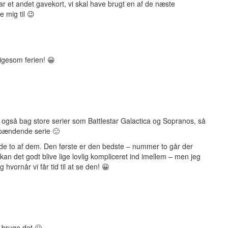
r et andet gavekort, vi skal have brugt en af de næste
 mig til 😉
igesom ferien! 😀
også bag store serier som Battlestar Galactica og Sopranos, så
spændende serie 🙂
t de to af dem. Den første er den bedste – nummer to går der
 kan det godt blive lige lovlig kompliceret ind imellem – men jeg
hvornår vi får tid til at se den! 😀
t bruge det 🙂