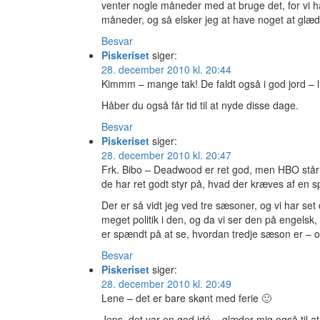
venter nogle måneder med at bruge det, for vi ha
måneder, og så elsker jeg at have noget at glæde
Besvar
Piskeriset
siger:
28. december 2010 kl. 20:44
Kimmm – mange tak! De faldt også i god jord – l
Håber du også får tid til at nyde disse dage.
Besvar
Piskeriset
siger:
28. december 2010 kl. 20:47
Frk. Bibo – Deadwood er ret god, men HBO står 
de har ret godt styr på, hvad der kræves af en 
Der er så vidt jeg ved tre sæsoner, og vi har se
meget politik i den, og da vi ser den på engelsk,
er spændt på at se, hvordan tredje sæson er – og 
Besvar
Piskeriset
siger:
28. december 2010 kl. 20:49
Lene – det er bare skønt med ferie 🙂
Jeps, det var en god idé – glæder mig også til a