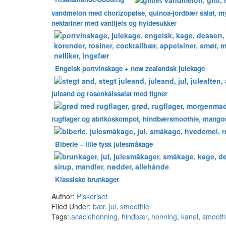
vandmelon med chorizopølse, quinoa-jordbær salat, myn
nektariner med vaniljeis og hyldesukker
Engelsk portvinskage + new zealandsk julekage
juleand og rosenkålssalat med figner
rugflager og abrikoskompot, hindbærsmoothie, mango
Biberle – lille tysk julesmåkage
Klassiske brunkager
Author:
Piskeriset
Filed Under:
bær
,
jul
,
smoothie
Tags:
acaciehonning
,
hindbær
,
honning
,
kanel
,
smooth