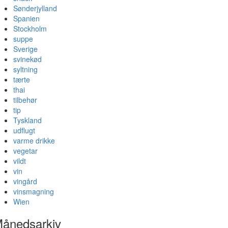
Sønderjylland
Spanien
Stockholm
suppe
Sverige
svinekød
syltning
tærte
thai
tilbehør
tip
Tyskland
udflugt
varme drikke
vegetar
vildt
vin
vingård
vinsmagning
Wien
ånedsarkiv