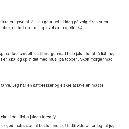
ikke en gave at få – en gourmetmiddag på valgfri restaurant.
åber, du fortæller om oplevelsen bagefter 🙂
 har fået smoothies til morgenmad hele julen for at få lidt frugt
 i en skål og spist det med musli på toppen. Skøn morgenmad!
 farve. Jeg har en saftpresser og elsker at lave en masse
sket i den flotte julede farve 🙂
 er godt nok svært at bestemme sig! Indtil videre tror jeg, at jeg