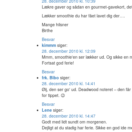
28. december 2010 kl. 10:39
Lækre gaver og sådan en gourmet-gavekort, det 
Lækker smoothie du har fået lavet dig der….
Mange hilsner
Birthe
Besvar
kimmm
siger:
28. december 2010 kl. 12:09
Mmm, smoothie'en ser lækker ud. Og sikke en 
Fortsat god ferie!
Besvar
frk. Bibo
siger:
28. december 2010 kl. 14:41
Øij, den ser go' ud. Deadwood noteret – den får 
for tippet. 😉
Besvar
Lene
siger:
28. december 2010 kl. 14:47
Godt med lidt sundt om morgenen.
Dejligt at du stadig har ferie. Sikke en god ide 