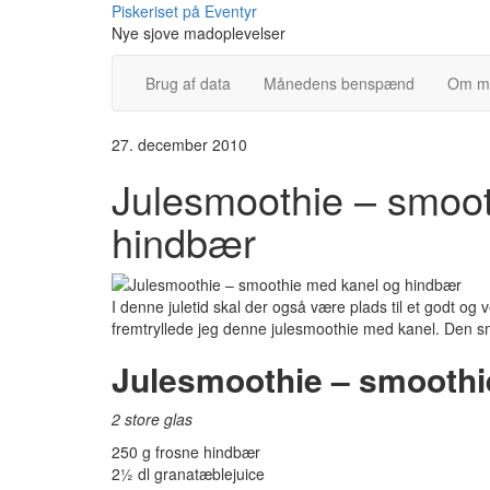
Skip
Piskeriset på Eventyr
to
Nye sjove madoplevelser
content
Brug af data
Månedens benspænd
Om m
27. december 2010
Julesmoothie – smoo
hindbær
I denne juletid skal der også være plads til et godt o
fremtryllede jeg denne julesmoothie med kanel. Den s
Julesmoothie – smoothi
2 store glas
250 g frosne hindbær
2½ dl granatæblejuice