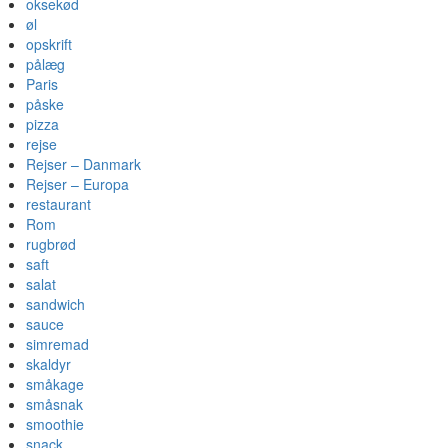
oksekød
øl
opskrift
pålæg
Paris
påske
pizza
rejse
Rejser – Danmark
Rejser – Europa
restaurant
Rom
rugbrød
saft
salat
sandwich
sauce
simremad
skaldyr
småkage
småsnak
smoothie
snack