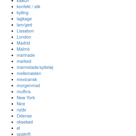
kalkun
konfekt / slik
kylling
lagkage
lam/ged
Lissabon
London
Madrid
Malmö
marinade
marked
marmelade/syltetøj
mellemøsten
mexicansk
morgenmad
muffins
New York
Nice
nytår
Odense
oksekød
øl
opskrift