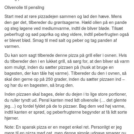
Olivenolie til pensling
Start med at røre pizzadejen sammen og lad den hæve. Mens
den gør det, tilbereder du grøntsagerne. Hæld olien på en pande
og steg løgene ved mediumvarme, indtil de bliver bløde. Tilsæt
peberfrugt og sød paprika og steg videre, indtil peberfrugten også
er blevet blød. Smag til med salt og peber og tag panden af
varmen.
Du kan som sagt tilberede denne pizza på grill eller i ovnen. Hvis
du tilbereder den i en lukket grill, så sørg for, at den bliver så varm
som muligt, inden du sætter pizzaen på (husk at bruge en
bagesten, der kan tåle høj varme). Tilbereder du den i ovnen, så
skal den gerne op på 250 grader, inden du sætter pizzaen ind –
og har du en bagesten, så brug den.
Inden pizzaen skal bages, deler du dejen i to lige store portioner,
du ruller tyndt ud. Pensl kanten med lidt olivenolie (… det glemte
jeg…) og fordel fyldet på de to pizzaer. Bag dem ved høj varme,
indtil kanten er sprød, og peberfrugterne begynder at få lidt sorte
hjørner.
Note: En spansk pizza er en meget enkel ret. Personligt er jeg
mere til en pizza med ost, men denne simple udgave smager nu