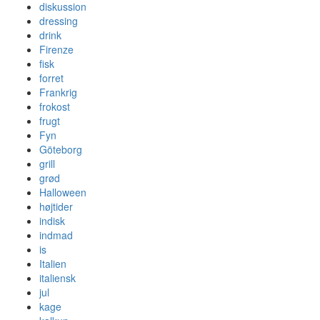
diskussion
dressing
drink
Firenze
fisk
forret
Frankrig
frokost
frugt
Fyn
Göteborg
grill
grød
Halloween
højtider
indisk
indmad
is
Italien
italiensk
jul
kage