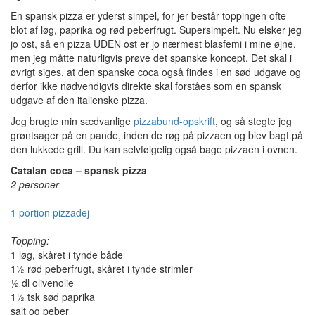
En spansk pizza er yderst simpel, for jer består toppingen ofte
blot af løg, paprika og rød peberfrugt. Supersimpelt. Nu elsker jeg
jo ost, så en pizza UDEN ost er jo nærmest blasfemi i mine øjne,
men jeg måtte naturligvis prøve det spanske koncept. Det skal i
øvrigt siges, at den spanske coca også findes i en sød udgave og
derfor ikke nødvendigvis direkte skal forståes som en spansk
udgave af den italienske pizza.
Jeg brugte min sædvanlige
pizzabund-opskrift
, og så stegte jeg
grøntsager på en pande, inden de røg på pizzaen og blev bagt på
den lukkede grill. Du kan selvfølgelig også bage pizzaen i ovnen.
Catalan coca – spansk pizza
2 personer
1 portion pizzadej
Topping:
1 løg, skåret i tynde både
1½ rød peberfrugt, skåret i tynde strimler
½ dl olivenolie
1½ tsk sød paprika
salt og peber