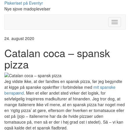
Skip
Piskeriset på Eventyr
to
Nye sjove madoplevelser
content
Toggle
Navigati
24. august 2020
Catalan coca – spansk
pizza
Jeg vidste ikke, at der fandtes en spansk pizza, før jeg begyndte
at kigge på spanske opskrifter i forbindelse med
mit spanske
benspænd
. Men et eller andet sted virker det logisk, for
selvfølgelig inspireres madkulturer af hinanden. Jeg tror dog, at
mange italienere ikke vil mene, at en spansk pizza har noget med
en ‘rigtig pizza’ at gøre, eftersom der hverken er tomatsauce eller
ost på (jojo – italienerne har da de hvide pizzaer uden
tomatsauce på, men så er der i høj grad ost i stedet). Så – vi kan
også kalde det et spansk fladbrød.