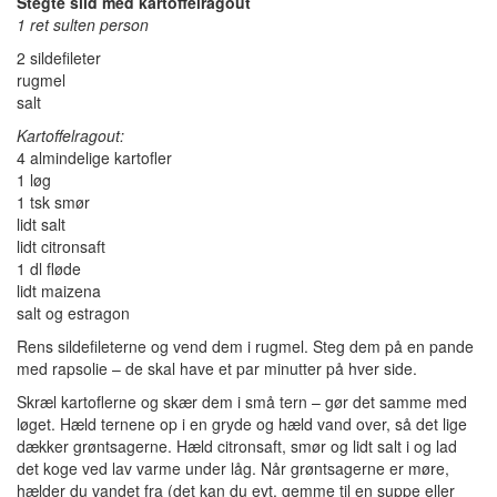
Stegte sild med kartoffelragout
1 ret sulten person
2 sildefileter
rugmel
salt
Kartoffelragout:
4 almindelige kartofler
1 løg
1 tsk smør
lidt salt
lidt citronsaft
1 dl fløde
lidt maizena
salt og estragon
Rens sildefileterne og vend dem i rugmel. Steg dem på en pande
med rapsolie – de skal have et par minutter på hver side.
Skræl kartoflerne og skær dem i små tern – gør det samme med
løget. Hæld ternene op i en gryde og hæld vand over, så det lige
dækker grøntsagerne. Hæld citronsaft, smør og lidt salt i og lad
det koge ved lav varme under låg. Når grøntsagerne er møre,
hælder du vandet fra (det kan du evt. gemme til en suppe eller