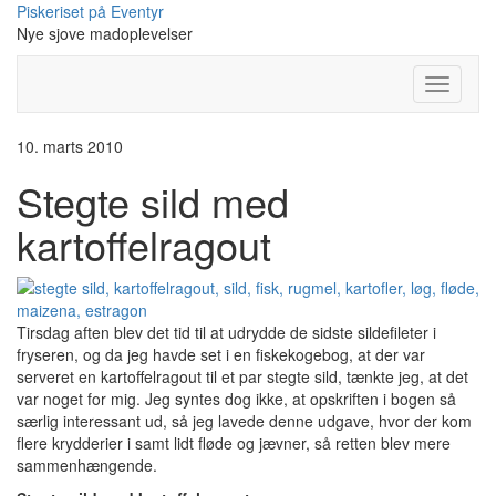
Skip
Piskeriset på Eventyr
to
Nye sjove madoplevelser
content
Toggle
Navigati
10. marts 2010
Stegte sild med
kartoffelragout
Tirsdag aften blev det tid til at udrydde de sidste sildefileter i
fryseren, og da jeg havde set i en fiskekogebog, at der var
serveret en kartoffelragout til et par stegte sild, tænkte jeg, at det
var noget for mig. Jeg syntes dog ikke, at opskriften i bogen så
særlig interessant ud, så jeg lavede denne udgave, hvor der kom
flere krydderier i samt lidt fløde og jævner, så retten blev mere
sammenhængende.