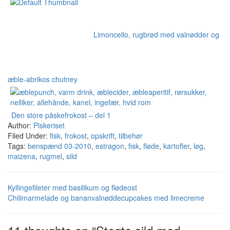
Limoncello, rugbrød med valnødder og
æble-abrikos chutney
Den store påskefrokost – del 1
Author:
Piskeriset
Filed Under:
fisk
,
frokost
,
opskrift
,
tilbehør
Tags:
benspænd 03-2010
,
estragon
,
fisk
,
fløde
,
kartofler
,
løg
,
maizena
,
rugmel
,
sild
Kyllingefileter med basilikum og flødeost
Chilimarmelade og bananvalnøddecupcakes med limecreme