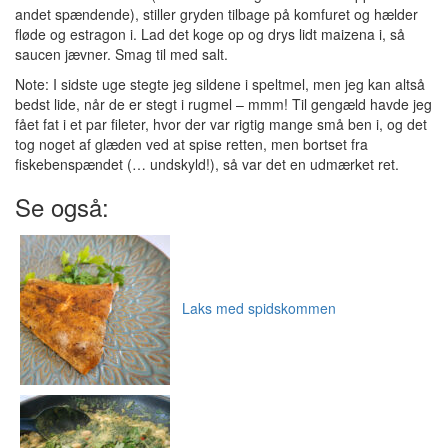
andet spændende), stiller gryden tilbage på komfuret og hælder
fløde og estragon i. Lad det koge op og drys lidt maizena i, så
saucen jævner. Smag til med salt.
Note: I sidste uge stegte jeg sildene i speltmel, men jeg kan altså
bedst lide, når de er stegt i rugmel – mmm! Til gengæld havde jeg
fået fat i et par fileter, hvor der var rigtig mange små ben i, og det
tog noget af glæden ved at spise retten, men bortset fra
fiskebenspændet (… undskyld!), så var det en udmærket ret.
Se også:
Laks med spidskommen