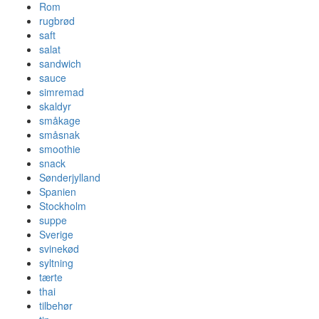
Rom
rugbrød
saft
salat
sandwich
sauce
simremad
skaldyr
småkage
småsnak
smoothie
snack
Sønderjylland
Spanien
Stockholm
suppe
Sverige
svinekød
syltning
tærte
thai
tilbehør