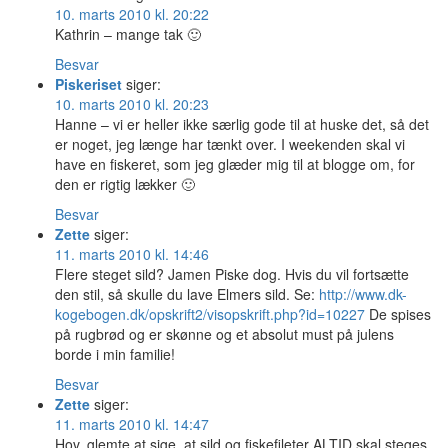
10. marts 2010 kl. 20:22
Kathrin – mange tak 🙂
Besvar
Piskeriset
siger:
10. marts 2010 kl. 20:23
Hanne – vi er heller ikke særlig gode til at huske det, så det
er noget, jeg længe har tænkt over. I weekenden skal vi
have en fiskeret, som jeg glæder mig til at blogge om, for
den er rigtig lækker 🙂
Besvar
Zette
siger:
11. marts 2010 kl. 14:46
Flere steget sild? Jamen Piske dog. Hvis du vil fortsætte
den stil, så skulle du lave Elmers sild. Se:
http://www.dk-
kogebogen.dk/opskrift2/visopskrift.php?id=10227
De spises
på rugbrød og er skønne og et absolut must på julens
borde i min familie!
Besvar
Zette
siger:
11. marts 2010 kl. 14:47
Hov, glemte at sige, at sild og fiskefileter ALTID skal steges