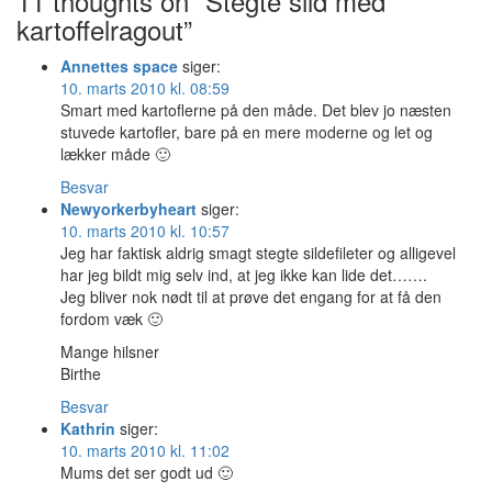
11 thoughts on “Stegte sild med
kartoffelragout”
Annettes space
siger:
10. marts 2010 kl. 08:59
Smart med kartoflerne på den måde. Det blev jo næsten
stuvede kartofler, bare på en mere moderne og let og
lækker måde 🙂
Besvar
Newyorkerbyheart
siger:
10. marts 2010 kl. 10:57
Jeg har faktisk aldrig smagt stegte sildefileter og alligevel
har jeg bildt mig selv ind, at jeg ikke kan lide det…….
Jeg bliver nok nødt til at prøve det engang for at få den
fordom væk 🙂
Mange hilsner
Birthe
Besvar
Kathrin
siger:
10. marts 2010 kl. 11:02
Mums det ser godt ud 🙂