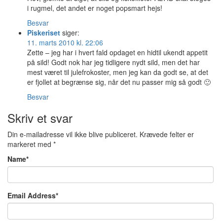
i rugmel, det andet er noget popsmart hejs!
Besvar
Piskeriset
siger:
11. marts 2010 kl. 22:06
Zette – jeg har i hvert fald opdaget en hidtil ukendt appetit
på sild! Godt nok har jeg tidligere nydt sild, men det har
mest været til julefrokoster, men jeg kan da godt se, at det
er fjollet at begrænse sig, når det nu passer mig så godt 🙂
Besvar
Skriv et svar
Din e-mailadresse vil ikke blive publiceret.
Krævede felter er
markeret med
*
Name
*
Email Address
*