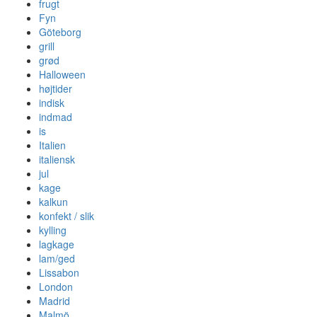
frugt
Fyn
Göteborg
grill
grød
Halloween
højtider
indisk
indmad
is
Italien
italiensk
jul
kage
kalkun
konfekt / slik
kylling
lagkage
lam/ged
Lissabon
London
Madrid
Malmö