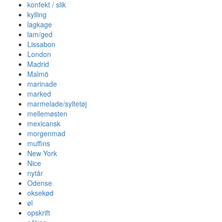
konfekt / slik
kylling
lagkage
lam/ged
Lissabon
London
Madrid
Malmö
marinade
marked
marmelade/syltetøj
mellemøsten
mexicansk
morgenmad
muffins
New York
Nice
nytår
Odense
oksekød
øl
opskrift