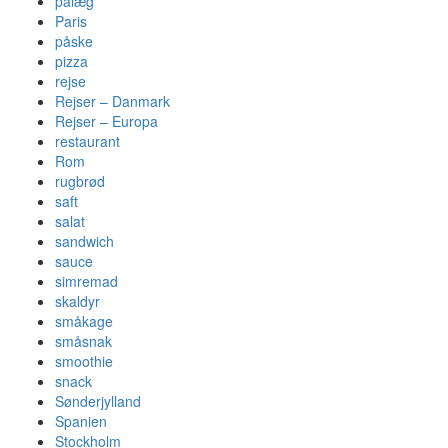
pålæg
Paris
påske
pizza
rejse
Rejser – Danmark
Rejser – Europa
restaurant
Rom
rugbrød
saft
salat
sandwich
sauce
simremad
skaldyr
småkage
småsnak
smoothie
snack
Sønderjylland
Spanien
Stockholm