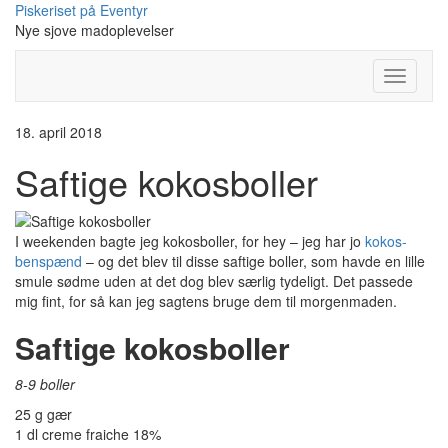
Skip
Piskeriset på Eventyr
to
Nye sjove madoplevelser
content
Toggle
Navigati
18. april 2018
Saftige kokosboller
I weekenden bagte jeg kokosboller, for hey – jeg har jo
kokos-
benspænd
– og det blev til disse saftige boller, som havde en lille
smule sødme uden at det dog blev særlig tydeligt. Det passede
mig fint, for så kan jeg sagtens bruge dem til morgenmaden.
Saftige kokosboller
8-9 boller
25 g gær
1 dl creme fraiche 18%