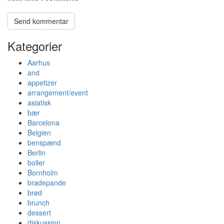
Kategorier
Aarhus
and
appetizer
arrangement/event
asiatisk
bær
Barcelona
Belgien
benspænd
Berlin
boller
Bornholm
bradepande
brød
brunch
dessert
diskussion