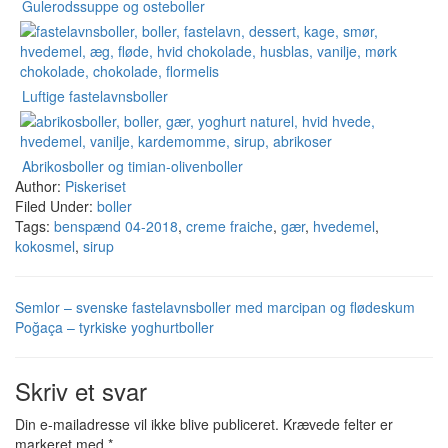
Gulerodssuppe og osteboller
Luftige fastelavnsboller
Abrikosboller og timian-olivenboller
Author:
Piskeriset
Filed Under:
boller
Tags:
benspænd 04-2018
,
creme fraiche
,
gær
,
hvedemel
,
kokosmel
,
sirup
Semlor – svenske fastelavnsboller med marcipan og flødeskum
Poğaça – tyrkiske yoghurtboller
Skriv et svar
Din e-mailadresse vil ikke blive publiceret.
Krævede felter er
markeret med
*