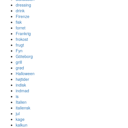
dressing
drink
Firenze
fisk
forret
Frankrig
frokost
frugt
Fyn
Göteborg
grill
grød
Halloween
højtider
indisk
indmad
is
Italien
italiensk
jul
kage
kalkun