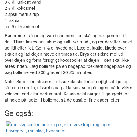
3½ dl lunkent vand
2½ dl kokosmel
2 spsk mørk sirup
1 tsk salt
ca. 9 dl hvedemel
Rør creme fraiche og vand sammen i en skål og rør gæren ud i
det. Tilsæt kokosmel, sirup og salt, rør rundt, og rør derefter melet
ud lidt efter lidt. Gem ½ dl hvedemel. Læg et fugtigt klæde over
skålen og lad dejen hæve en times tid. Drys det sidste mel ud
over dejen og form forsigtigt kokosboller af dejen – den skal ikke
æltes inden. Læg bollerne på en bagepapirbeklædt bageplade og
bag bollerne ved 200 grader i 20-25 minutter.
Note: Som titlen afslører – disse kokosboller er dejligt saftige, og
så har de en fin, diskret smag af kokos, som på ingen måde virker
voldsom sød eller parfumeret. Kokosmelet sørger til gengæld for
at holde på fugten i bollerne, så de også er fine dagen efter.
Se også: