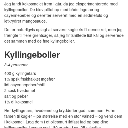
Jeg fandt kokosmelet frem i går, da jeg eksperimenterede med
kyllingeboller. De blev piftet op med både ingefær og
cayennepeber og derefter serveret med en sødmefuld og
letkrydret mangosauce.
Det er naturligvis oplagt at servere kogte ris til denne ret, men jeg
trængte til flere grøntsager, så jeg fintsnittede lidt kål og serverede
det sammen med de fine kyllingeboller.
Kyllingeboller
3-4 personer
400 g kyllingefars
1½ spsk friskhakket ingefær
lidt cayennepeber/chili
2 spsk hvedemel
salt og peber
1½ dl kokosmel
Rør kyllingefars, hvedemel og krydderier godt sammen. Form
farsen til kugler – på størrelse med en stor valnød – og vend dem
i kokosmel. Læg dem i et oliesmurt ildfast fad og bag dine
kyllingeboller i ovnen ved 180 grader i ca. 25 minutter.