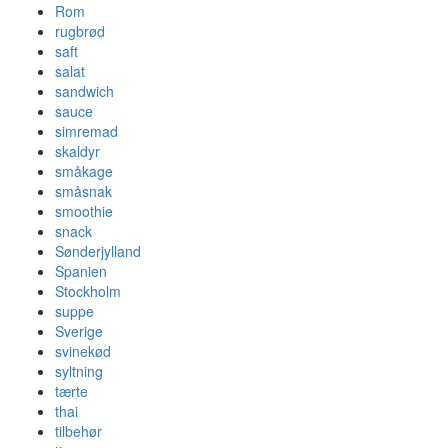
Rom
rugbrød
saft
salat
sandwich
sauce
simremad
skaldyr
småkage
småsnak
smoothie
snack
Sønderjylland
Spanien
Stockholm
suppe
Sverige
svinekød
syltning
tærte
thai
tilbehør