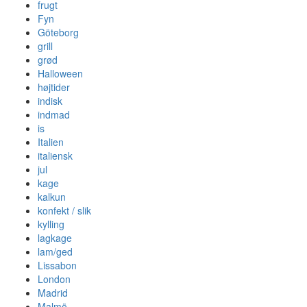
frugt
Fyn
Göteborg
grill
grød
Halloween
højtider
indisk
indmad
is
Italien
italiensk
jul
kage
kalkun
konfekt / slik
kylling
lagkage
lam/ged
Lissabon
London
Madrid
Malmö