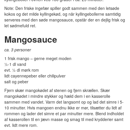
Note: Den friske ingefær spiller godt sammen med den letsøde
kokos og det milde kyllingekød, og når kyllingebollerne samtidig
serveres med den søde mangosauce, opstår der en dejlig frisk og
let sødmefuld ret.
Mangosauce
ca. 3 personer
1 frisk mango – gerne meget moden
½-1 dl vand
evt. ½ dl mørk rom
lidt cayennepeber eller chilipulver
salt og peber
Fjern skær mangokødet af stenen og fjern skrællen. Skær
mangokødet i mindre stykker og hæld dem i en kasserolle
sammen med vandet. Varm det langsomt op og lad det simre i 5-
10 minutter. Hvis mangoen endnu ikke er mør, tilsætter du lidt af
rommen og lader det simre et par minutter mere. Blend indholdet
af kasserollen til en jævn masse og smag til med krydderier samt
evt. lidt mere rom.