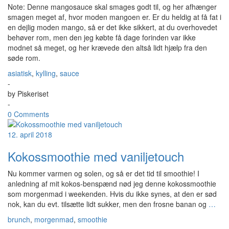
Note: Denne mangosauce skal smages godt til, og her afhænger
smagen meget af, hvor moden mangoen er. Er du heldig at få fat i
en dejlig moden mango, så er det ikke sikkert, at du overhovedet
behøver rom, men den jeg købte få dage forinden var ikke
modnet så meget, og her krævede den altså lidt hjælp fra den
søde rom.
asiatisk
,
kylling
,
sauce
-
by
Piskeriset
-
0 Comments
12. april 2018
Kokossmoothie med vaniljetouch
Nu kommer varmen og solen, og så er det tid til smoothie! I
anledning af mit kokos-benspænd nød jeg denne kokossmoothie
som morgenmad i weekenden. Hvis du ikke synes, at den er sød
nok, kan du evt. tilsætte lidt sukker, men den frosne banan og
…
brunch
,
morgenmad
,
smoothie