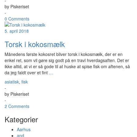
-
by
Piskeriset
-
0 Comments
5. april 2018
Torsk i kokosmælk
Månedens første kokosret bliver torsk i kokosmælk, der er en
enkel ret, som vil gøre sig godt på en travl hverdagsaften. Det er
ikke altid, at vi er så gode til at huske at spise fisk om aftenen, så
da jeg faldt over et fint
…
asiatisk
,
fisk
-
by
Piskeriset
-
2 Comments
Kategorier
Aarhus
and