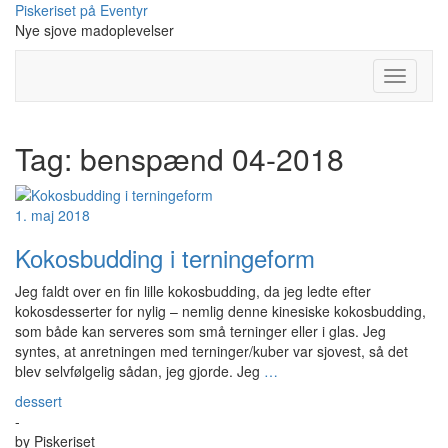
Skip
Piskeriset på Eventyr
to
Nye sjove madoplevelser
content
Toggle
Navigati
Tag:
benspænd 04-2018
1. maj 2018
Kokosbudding i terningeform
Jeg faldt over en fin lille kokosbudding, da jeg ledte efter
kokosdesserter for nylig – nemlig denne kinesiske kokosbudding,
som både kan serveres som små terninger eller i glas. Jeg
syntes, at anretningen med terninger/kuber var sjovest, så det
blev selvfølgelig sådan, jeg gjorde. Jeg
…
dessert
-
by
Piskeriset