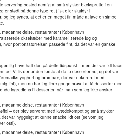
ste servering bestod nemlig af små stykker blæksprutte i en
er stødt på denne type ret (fisk eller skaldyr i
 og jeg synes, at det er en meget fin måde at lave en simpel
te.
å braisserede oksekæber med karamelliserede løg og
, hvor portionsstørrelsen passede fint, da det var en ganske
 egentlig have haft den på dette tidspunkt – men der var lidt kaos
 os! Vi fik derfor den første af de to desserter nu, og det var
 fåremælks-yoghurt og brombær, der var dekoreret med
mig fint), men nu har jeg flere gange prøvet at få desserter med
nde ingrediens til desserter, når man som jeg ikke ønsker
røffel – der blev serveret med kvædekompot og små stykker
 det var hyggeligt at kunne snacke lidt ost (selvom jeg
r ost!).