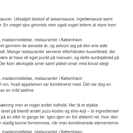
 saucer. Udvalget bestod af sesamsauce, ingefærsauce samt
. En meget sjov gimmick men også noget lettere at styre hvor
 ret gennem de seneste år, og selvom jeg på den ene side
 godt. Mange restauranter serverer efterhånden kuvertbrød, der
ære at have sit eget punkt på menuen, og dette surdejsbrød på
 Der kom økologisk smør samt pisket smør med knust stegt
tvivl om, hvad appelsinen var kombineret med. Det var dog en
 gav en mild sødme.
ning men et noget andet indhold. Her lå et stykke
lavet på blandt andet yuzu-kosho og shio-koji – to ingredienser
på en eller to gange før. Igen-igen en fint afstemt ret, hvor den
men stadig kunne fornemmes, når man kombinerede elementerne.