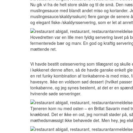
Nu gik vi fra de helt store skåle og til de små. Den næ
muslingesauce med blandt andet miso og koriander. Jeg 
muslingesauce/skaldyrsskum) flere gange de senere år,
og elegant fiske-/skaldyrsservering, som er let at anret
Hovedretten var en lille men fyldig servering lavet p
fermenterede bær og marv. En god og kraftig servering
mættende ret.
Vi havde bestilt osteservering som tillægsret og skulle
i køkkenet denne aften, så de havde ganske enkelt glemt
en ret funky kombination af tonkabønne-is med miso,
havesyre. Ikke en voldsom sød dessert (hvilket passer 
tonkabønne, og jeg synes bestemt, at det er en spænde
hvinende søde serveringer.
Tjeneren kom nu med osten – en Brillat Savarin med t
knækbrød. Det er ikke en ost, jeg normalt støder på, så
mæthedsmæssigt ikke behøvede det. Men hey, jeg elske