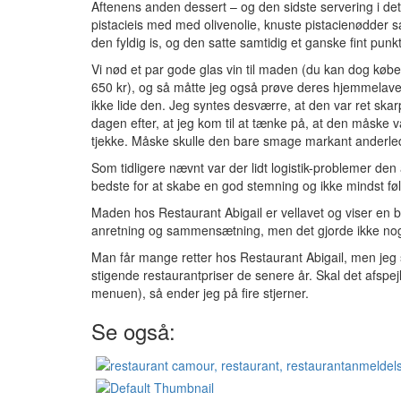
Aftenens anden dessert – og den sidste servering i det
pistacieis med med olivenolie, knuste pistacienødder 
den fyldig is, og den satte samtidig et ganske fint pun
Vi nød et par gode glas vin til maden (du kan dog købe e
650 kr), og så måtte jeg også prøve deres hjemmelav
ikke lide den. Jeg syntes desværre, at den var ret skar
dagen efter, at jeg kom til at tænke på, at den måske va
tjekke. Måske skulle den bare smage markant anderled
Som tidligere nævnt var der lidt logistik-problemer den
bedste for at skabe en god stemning og ikke mindst følg
Maden hos Restaurant Abigail er vellavet og viser en b
anretning og sammensætning, men det gjorde ikke no
Man får mange retter hos Restaurant Abigail, men jeg s
stigende restaurantpriser de senere år. Skal det afspejl
menuen), så ender jeg på fire stjerner.
Se også: