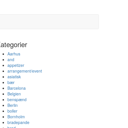
ategorier
Aarhus
and
appetizer
arrangement/event
asiatisk
bær
Barcelona
Belgien
benspænd
Berlin
boller
Bornholm
bradepande