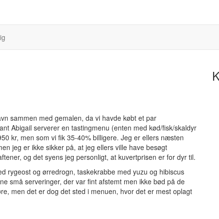
ig
K
vn sammen med gemalen, da vi havde købt et par
rant Abigail serverer en tastingmenu (enten med kød/fisk/skaldyr
 950 kr, men som vi fik 35-40% billigere. Jeg er ellers næsten
en jeg er ikke sikker på, at jeg ellers ville have besøgt
ener, og det syens jeg personligt, at kuvertprisen er for dyr til.
med rygeost og ørredrogn, taskekrabbe med yuzu og hibiscus
fine små serveringer, der var fint afstemt men ikke bød på de
øre, men det er dog det sted i menuen, hvor det er mest oplagt