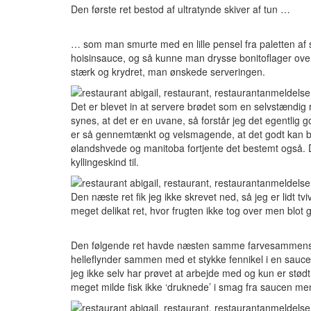
Den første ret bestod af ultratynde skiver af tun …
… som man smurte med en lille pensel fra paletten af
hoisinsauce, og så kunne man drysse bonitoflager over
stærk og krydret, man ønskede serveringen.
Det er blevet in at servere brødet som en selvstændig
synes, at det er en uvane, så forstår jeg det egentlig
er så gennemtænkt og velsmagende, at det godt kan b
ølandshvede og manitoba fortjente det bestemt også.
kyllingeskind til.
Den næste ret fik jeg ikke skrevet ned, så jeg er lidt 
meget delikat ret, hvor frugten ikke tog over men blot
Den følgende ret havde næsten samme farvesammensæt
helleflynder sammen med et stykke fennikel i en sauce 
jeg ikke selv har prøvet at arbejde med og kun er stødt 
meget milde fisk ikke ‘druknede’ i smag fra saucen 