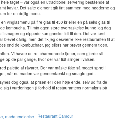
 hele taget – var også en utraditionel servering bestående af
samt kaviar. Det salte element gik fint sammen med nødderne og
ktum for en dejlig menu.
n vinglasmenu på fire glas til 450 kr eller en på seks glas til
ede kombucha. Til min egen store overraskelse kunne jeg dog
p i smagen og nippede kun ganske lidt til den. Det var først
r blevet dårlig, men det fik jeg desværre ikke restauranten til at
es end de kombuchaer, jeg ellers har prøvet gennem tiden.
 aften. Vi havde en ret charmerende tjener, som gjorde sit
e op de par gange, hvor der var lidt slinger i valsen.
red palette af råvarer. Der var måske ikke så meget spræl i
get, når nu maden var gennemtænkt og smagte godt.
ynes dog også, at prisen er i den høje ende, selv ud fra de
e sig i vurderingen (i forhold til restaurantens normalpris på
Restaurant Camour