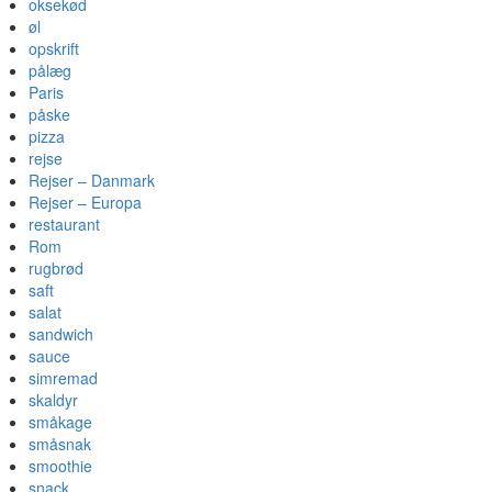
oksekød
øl
opskrift
pålæg
Paris
påske
pizza
rejse
Rejser – Danmark
Rejser – Europa
restaurant
Rom
rugbrød
saft
salat
sandwich
sauce
simremad
skaldyr
småkage
småsnak
smoothie
snack