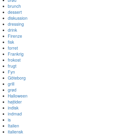
brød
brunch
dessert
diskussion
dressing
drink
Firenze
fisk
forret
Frankrig
frokost
frugt
Fyn
Göteborg
grill
grød
Halloween
højtider
indisk
indmad
is
Italien
italiensk