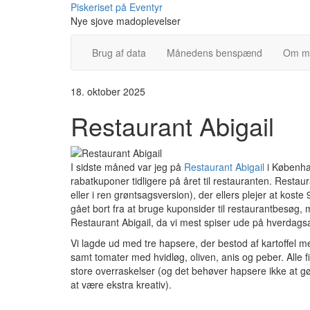
Skip
Piskeriset på Eventyr
to
Nye sjove madoplevelser
content
Brug af data
Månedens benspænd
Om m
18. oktober 2025
Restaurant Abigail
I sidste måned var jeg på
Restaurant Abigail
i Københa
rabatkuponer tidligere på året til restauranten. Restau
eller i ren grøntsagsversion), der ellers plejer at koste
gået bort fra at bruge kuponsider til restaurantbesøg, m
Restaurant Abigail, da vi mest spiser ude på hverdagsaft
Vi lagde ud med tre hapsere, der bestod af kartoffel 
samt tomater med hvidløg, oliven, anis og peber. Alle 
store overraskelser (og det behøver hapsere ikke at g
at være ekstra kreativ).