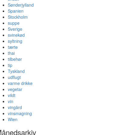
Sønderjylland
Spanien
Stockholm
suppe
Sverige
svinekød
syltning
tærte
thai
tilbehør
tip
Tyskland
udflugt
varme drikke
vegetar
vildt
vin
vingård
vinsmagning
Wien
ånedsarkiv