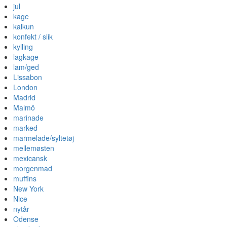
jul
kage
kalkun
konfekt / slik
kylling
lagkage
lam/ged
Lissabon
London
Madrid
Malmö
marinade
marked
marmelade/syltetøj
mellemøsten
mexicansk
morgenmad
muffins
New York
Nice
nytår
Odense