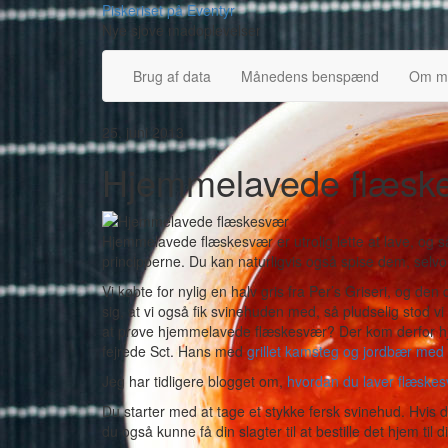
Skip
Piskeriset på Eventyr
to
Nye sjove madoplevelser
content
Brug af data
Månedens benspænd
Om m
25. juni 2013
Hjemmelavede flæsk
Hjemmelavede flæskesvær er utrolig lette at lave, og s
principperne. Du kan naturligvis også spise dem, selv
Vi købte for nylig en halv gris fra Per’s Griseri, og de
sig, at vi også fik svinehuden med, så pludselig stod v
at prøve hjemmelavede flæskesvær? Der kom derfor h
fejrede Sct. Hans med
grillet kamsteg og jordbær m
Jeg har tidligere blogget om,
hvordan du laver flæske
Du starter med at tage et stykke fersk svinehud. Hvis d
du også kunne få din slagter til at bestille det hjem til d