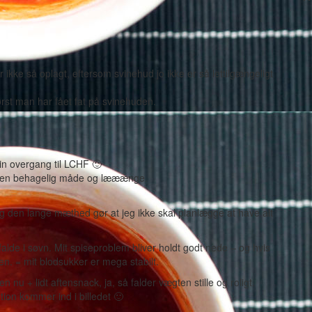
r ikke så oplagt, eftersom svinehud jo ikke er så lettilgængeligt
først man har fået fat på svinehuden.
n overgang til LCHF 🙂
på en behagelig måde og lææænge.
g den lange mæthed gør at jeg ikke skal planlægge at have alt
lde i søvn. Mit spiseproblem bliver holdt godt nede – og hvis
en. = mit blodsukker er mega stabilt.
 nu + lidt aftensnack, ja, så falder vægten stille og roligt.
ion kommer ind i billedet 🙂