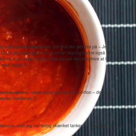
jeg sidst lavede flæskesvær, det skal der ændres på – Jeg har på
, det vil jeg også gøre her og en let røgning kunne også være
r kunne man nøjes med at ridse den så den er lettere at håndtere
ng med noget ;o)
flæskesværene, næste gang jeg laver en portion – det giver
jelse i køkkenet 😉
ndrømme, men jeg har aldrig skænket tanken, at man selv kan
M