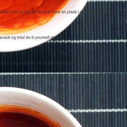
svær!! Det er lige før de skal have en plads i min næste bog!! <3
ack og total do-it-yourself-style 🙂
være kommet på tanken om at lave flæskesvær selv … 🙂
E…