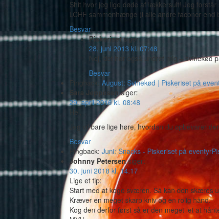
Shit hvor jeg lige døde af lækkersult! Jeg forstår 
LCHF sammenhænge (i alle andre faconer end 
Besvar
Piskeriset
siger:
28. juni 2013 kl. 07:48
Nej, det har også undret mig – svinekød pa
Besvar
Pingback:
August: Svinekød | Piskeriset på even
Sara Jeppesen
siger:
29. april 2016 kl. 08:48
Hej,
Jeg vil bare lige høre, hvordan du opbevarer 
Besvar
Pingback:
Juni: Snacks - Piskeriset på eventyrPi
Johnny Petersen
siger:
30. juni 2018 kl. 14:17
Lige et tip:
Start med at koge sværen. Så kan den skæres u
Kræver en meget skarp kniv og en rolig hånd.
Kog den derfor først så er den meget let at hånt