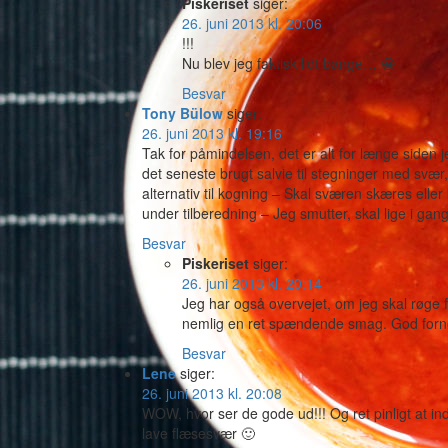
Piskeriset
siger:
26. juni 2013 kl. 20:06
!!!
Nu blev jeg faktisk lidt bange… 😀
Besvar
Tony Bülow
siger:
26. juni 2013 kl. 19:16
Tak for påmindelsen, det er alt for længe siden 
det seneste brugt salvie til stegninger med svær
alternativ til kogning – Skal sværen skæres elle
under tilberedning – Jeg smutter, skal lige i ga
Besvar
Piskeriset
siger:
26. juni 2013 kl. 20:14
Jeg har også overvejet, om jeg skal røge 
nemlig en ret spændende smag. God fornø
Besvar
Lene
siger:
26. juni 2013 kl. 20:08
WOW, hvor ser de gode ud!!! Og ret pinligt at i
lave flæsesvær 🙂