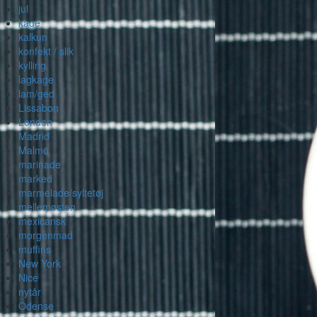
jul
kage
kalkun
konfekt / slik
kylling
lagkage
lam/ged
Lissabon
London
Madrid
Malmö
marinade
marked
marmelade/syltetøj
mellemøsten
mexicansk
morgenmad
muffins
New York
Nice
nytår
Odense