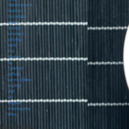
Sønderjylland
Spanien
Stockholm
suppe
Sverige
svinekød
syltning
tærte
thai
tilbehør
tip
Tyskland
udflugt
varme drikke
vegetar
vildt
vin
vingård
vinsmagning
Wien
ånedsarkiv