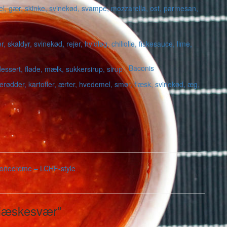
Baconis
ponecreme – LCHF-style
flæskesvær”