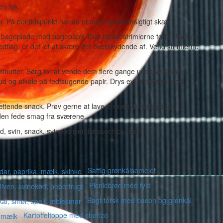
cm tyk.
r. På det tidspunkt har de et mere gennemsigtigt skær.
 bageplade med bagepapir. Dup flæskestrimlerne tørre. Hvis du
 fedtlag, er det let at skære det overskydende af. Vend strimlerne
minutter. Sørg for at vende dem flere gange undervejs samt
 ud og afkøle på fedtsugende papir. Drys evt. sværene med
tende snack. Prøv gerne at lave en kæk dressing eller
 den fede smag fra sværene.
Saftig grønkålsomelet
Picnicbrød med fyld
Bagt torsk med bacon og grønkål
Kartoffeltoppe med chorizo