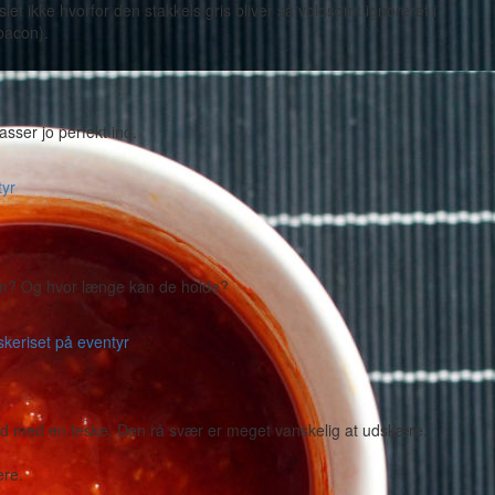
slet ikke hvorfor den stakkels gris bliver så voldsomt ignoreret i
bacon).
sser jo perfekt ind.
tyr
dem? Og hvor længe kan de holde?
skeriset på eventyr
d med en teske. Den rå svær er meget vanskelig at udskære.
ere.