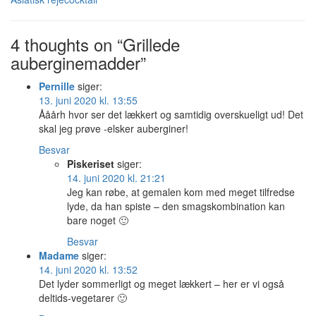
4 thoughts on “Grillede
auberginemadder”
Pernille
siger:
13. juni 2020 kl. 13:55
Ååårh hvor ser det lækkert og samtidig overskueligt ud! Det
skal jeg prøve -elsker auberginer!
Besvar
Piskeriset
siger:
14. juni 2020 kl. 21:21
Jeg kan røbe, at gemalen kom med meget tilfredse
lyde, da han spiste – den smagskombination kan
bare noget 🙂
Besvar
Madame
siger:
14. juni 2020 kl. 13:52
Det lyder sommerligt og meget lækkert – her er vi også
deltids-vegetarer 🙂