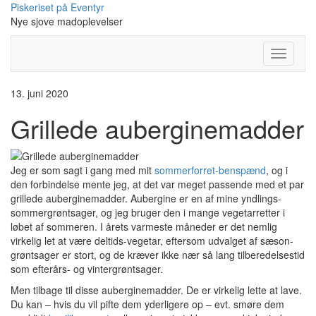
Skip
Piskeriset på Eventyr
to
Nye sjove madoplevelser
content
Toggle
Navigati
13. juni 2020
Grillede auberginemadder
Jeg er som sagt i gang med mit
sommerforret-benspænd
, og i
den forbindelse mente jeg, at det var meget passende med et par
grillede auberginemadder. Aubergine er en af mine yndlings-
sommergrøntsager, og jeg bruger den i mange vegetarretter i
løbet af sommeren. I årets varmeste måneder er det nemlig
virkelig let at være deltids-vegetar, eftersom udvalget af sæson-
grøntsager er stort, og de kræver ikke nær så lang tilberedelsestid
som efterårs- og vintergrøntsager.
Men tilbage til disse auberginemadder. De er virkelig lette at lave.
Du kan – hvis du vil pifte dem yderligere op – evt. smøre dem