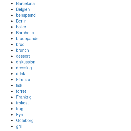
Barcelona
Belgien
benspænd
Berlin
boller
Bornholm
bradepande
brød
brunch
dessert
diskussion
dressing
drink
Firenze
fisk
forret
Frankrig
frokost
frugt
Fyn
Göteborg
grill