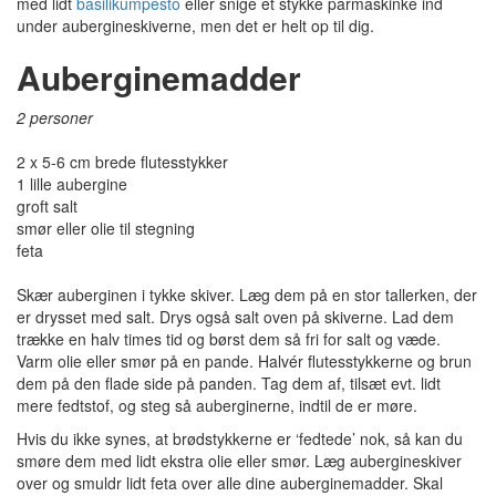
med lidt
basilikumpesto
eller snige et stykke parmaskinke ind
under aubergineskiverne, men det er helt op til dig.
Auberginemadder
2 personer
2 x 5-6 cm brede flutesstykker
1 lille aubergine
groft salt
smør eller olie til stegning
feta
Skær auberginen i tykke skiver. Læg dem på en stor tallerken, der
er drysset med salt. Drys også salt oven på skiverne. Lad dem
trække en halv times tid og børst dem så fri for salt og væde.
Varm olie eller smør på en pande. Halvér flutesstykkerne og brun
dem på den flade side på panden. Tag dem af, tilsæt evt. lidt
mere fedtstof, og steg så auberginerne, indtil de er møre.
Hvis du ikke synes, at brødstykkerne er ‘fedtede’ nok, så kan du
smøre dem med lidt ekstra olie eller smør. Læg aubergineskiver
over og smuldr lidt feta over alle dine auberginemadder. Skal