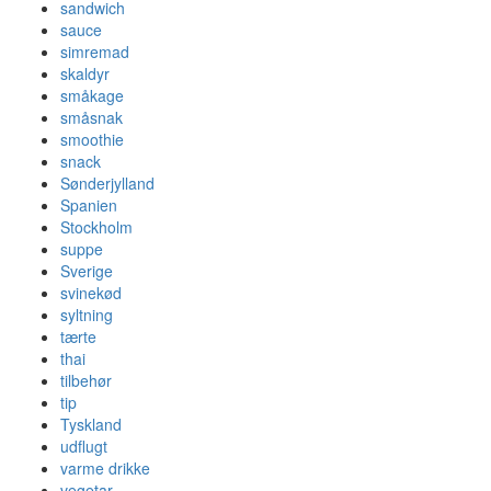
sandwich
sauce
simremad
skaldyr
småkage
småsnak
smoothie
snack
Sønderjylland
Spanien
Stockholm
suppe
Sverige
svinekød
syltning
tærte
thai
tilbehør
tip
Tyskland
udflugt
varme drikke
vegetar