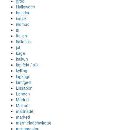
grød
Halloween
højtider
indisk
indmad
is
Italien
italiensk
jul
kage
kalkun
konfekt / slik
kylling
lagkage
lam/ged
Lissabon
London
Madrid
Malmö
marinade
marked
marmelade/syltetøj
mellemøsten