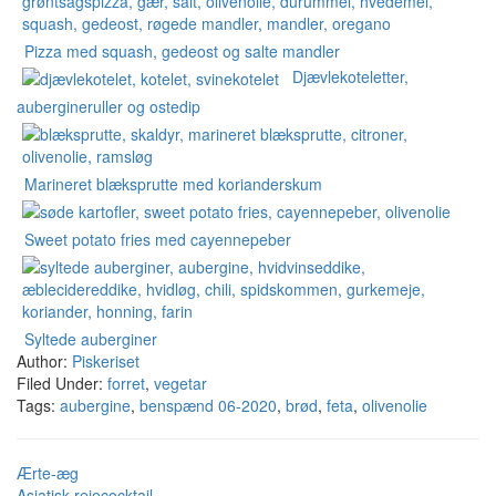
Pizza med squash, gedeost og salte mandler
Djævlekoteletter,
aubergineruller og ostedip
Marineret blæksprutte med korianderskum
Sweet potato fries med cayennepeber
Syltede auberginer
Author:
Piskeriset
Filed Under:
forret
,
vegetar
Tags:
aubergine
,
benspænd 06-2020
,
brød
,
feta
,
olivenolie
Ærte-æg
Asiatisk rejecocktail