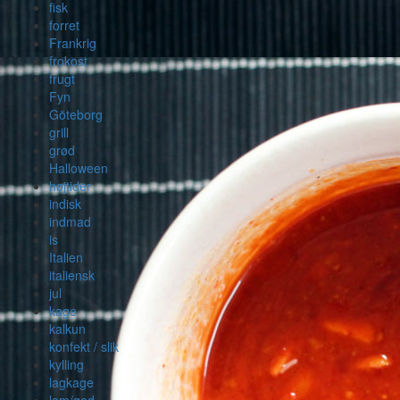
fisk
forret
Frankrig
frokost
frugt
Fyn
Göteborg
grill
grød
Halloween
højtider
indisk
indmad
is
Italien
italiensk
jul
kage
kalkun
konfekt / slik
kylling
lagkage