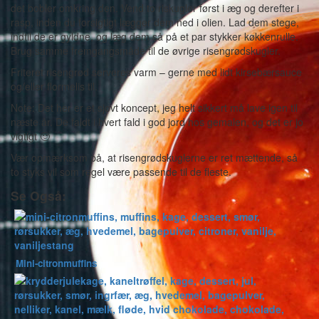
det bobler omkring den. Vend to riskugler først i æg og derefter i
rasp, inden du forsigtigt lægger dem ned i olien. Lad dem stege,
indtil de er gyldne, og læg dem så på et par stykker køkkenrulle.
Brug samme fremgangsmåde til de øvrige risengrødskugler.
Friteret risengrød serveres varm – gerne med lidt kirsebærsauce
og/eller flormelis til.
Note: Det her er et sjovt koncept, jeg helt sikkert må lave igen til
næste år. De faldt i hvert fald i god jord hos gemalen, og det er jo
vigtigt 🙂
Vær opmærksom på, at risengrødskuglerne er ret mættende, så
to styks vil som regel være passende til de fleste.
Se Også:
Mini-citronmuffins