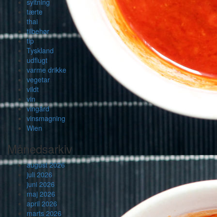
syltning
tærte
thai
tilbehør
tip
Tyskland
udflugt
varme drikke
vegetar
vildt
vin
vingård
vinsmagning
Wien
Månedsarkiv
august 2026
juli 2026
juni 2026
maj 2026
april 2026
marts 2026