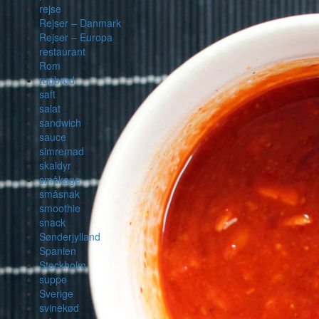
rejse
Rejser – Danmark
Rejser – Europa
restaurant
Rom
rugbrød
saft
salat
sandwich
sauce
simremad
skaldyr
småkage
småsnak
smoothie
snack
Sønderjylland
Spanien
Stockholm
suppe
Sverige
svinekød