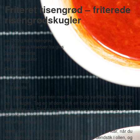
Friteret risengrød – friterede
risengrødskugler
ca. 10 stk.
ca. 300 g kold risengrød
10 Amarena-kirsebær fra glas
2 spsk flormelis
lidt vaniljesukker
Derudover:
1 æg, pisket
ca. 2 dl rasp
½ l rapsolie
Rør risengrøden sammen med flormelis og vaniljesukker. Del den
op i 10 kugler. Tag en af dem, tryk en fordybning i midten og læg
et kirsebær der. Fold risengrøden omkring kirsebærret og rul det
let mellem hænderne, så det bliver en kugle. Gør det samme med
de øvrige riskugler.
Hæld olien i en smal kasserolle og varm det. Olien er klar, når du
kan stikke den ikke-svovlbeklædte ende af en tændstik i olien, og