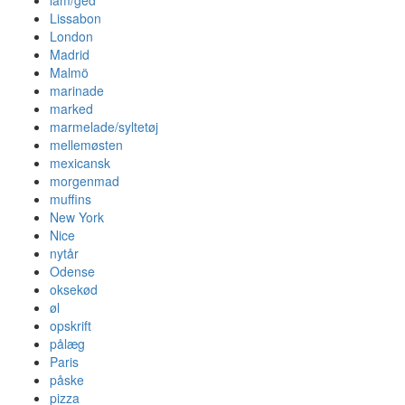
Lissabon
London
Madrid
Malmö
marinade
marked
marmelade/syltetøj
mellemøsten
mexicansk
morgenmad
muffins
New York
Nice
nytår
Odense
oksekød
øl
opskrift
pålæg
Paris
påske
pizza