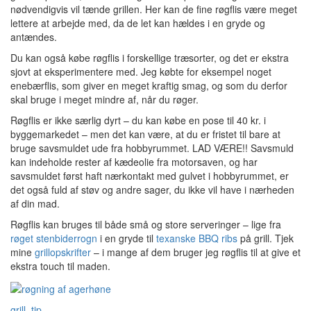
nødvendigvis vil tænde grillen. Her kan de fine røgflis være meget
lettere at arbejde med, da de let kan hældes i en gryde og
antændes.
Du kan også købe røgflis i forskellige træsorter, og det er ekstra
sjovt at eksperimentere med. Jeg købte for eksempel noget
enebærflis, som giver en meget kraftig smag, og som du derfor
skal bruge i meget mindre af, når du røger.
Røgflis er ikke særlig dyrt – du kan købe en pose til 40 kr. i
byggemarkedet – men det kan være, at du er fristet til bare at
bruge savsmuldet ude fra hobbyrummet. LAD VÆRE!! Savsmuld
kan indeholde rester af kædeolie fra motorsaven, og har
savsmuldet først haft nærkontakt med gulvet i hobbyrummet, er
det også fuld af støv og andre sager, du ikke vil have i nærheden
af din mad.
Røgflis kan bruges til både små og store serveringer – lige fra
røget stenbiderrogn
i en gryde til
texanske BBQ ribs
på grill. Tjek
mine
grillopskrifter
– i mange af dem bruger jeg røgflis til at give et
ekstra touch til maden.
grill
,
tip