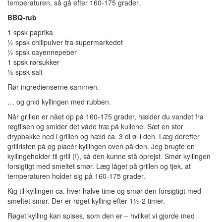
temperaturen, så gå efter 160-175 grader.
BBQ-rub
1 spsk paprika
½ spsk chilipulver fra supermarkedet
½ spsk cayennepeber
1 spsk rørsukker
½ spsk salt
Rør ingredienserne sammen.
… og gnid kyllingen med rubben.
Når grillen er nået op på 160-175 grader, hælder du vandet fra
røgflisen og smider det våde træ på kullene. Sæt en stor
drypbakke ned i grillen og hæld ca. 3 dl øl i den. Læg derefter
grillristen på og placér kyllingen oven på den. Jeg brugte en
kyllingeholder til grill (!), så den kunne stå oprejst. Smør kyllingen
forsigtigt med smeltet smør. Læg låget på grillen og tjek, at
temperaturen holder sig på 160-175 grader.
Kig til kyllingen ca. hver halve time og smør den forsigtigt med
smeltet smør. Der er røget kylling efter 1½-2 timer.
Røget kylling kan spises, som den er – hvilket vi gjorde med