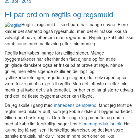
23. april 2013
Et par ord om røgflis og røgsmuld
Røgflis, røgsmuld… kært barn har mange navne. Flere
kalder det såmænd også rygesmuld, men det er måske ikke så
velvalgt et navn, eftersom man
røger
mad. Rygning skal helst ikke
kombineres med madlavning efter min mening.
Røgflis kan købes mange forskellige steder. Mange
byggemarkeder har efterhånden fået øjnene op for, at de
grillglade danskere også er friske på at prøve at røge, når de
griller, men efter sigende skulle en del jagt- og
lystfiskerforretninger, røgerier og slagtere, der selv røger, også
være friske på at sælge lidt røgflis. Men det letteste er efter min
mening at købe det via internettet, for her er et langt større udvalg
end det, de fleste byggemarkeder kan tilbyde.
Da jeg skulle i gang med
månedens benspænd
, fandt jeg først de
røgflis med hickory-duft, som jeg købte sidste år i byggemarkedet.
Glimrende basis-røgflis. Derefter søgte jeg på nettet og endte
med at købe lidt forskellige sager hos
Hjemmeproduktion.dk
. Her
kunne jeg få røgflisen i forskellige størrelser, og det kan være
ganske praktisk, når du vil røge mindre portioner og ikke