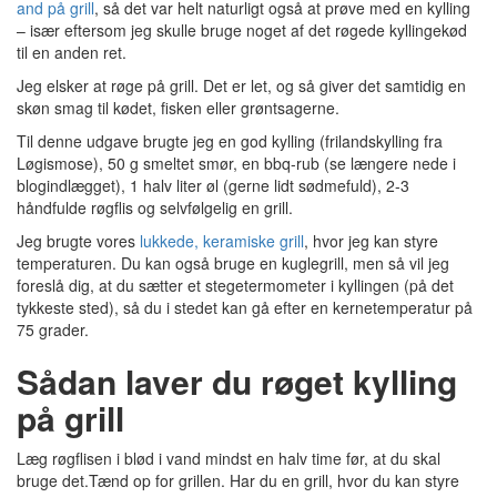
and på grill
, så det var helt naturligt også at prøve med en kylling
– især eftersom jeg skulle bruge noget af det røgede kyllingekød
til en anden ret.
Jeg elsker at røge på grill. Det er let, og så giver det samtidig en
skøn smag til kødet, fisken eller grøntsagerne.
Til denne udgave brugte jeg en god kylling (frilandskylling fra
Løgismose), 50 g smeltet smør, en bbq-rub (se længere nede i
blogindlægget), 1 halv liter øl (gerne lidt sødmefuld), 2-3
håndfulde røgflis og selvfølgelig en grill.
Jeg brugte vores
lukkede, keramiske grill
, hvor jeg kan styre
temperaturen. Du kan også bruge en kuglegrill, men så vil jeg
foreslå dig, at du sætter et stegetermometer i kyllingen (på det
tykkeste sted), så du i stedet kan gå efter en kernetemperatur på
75 grader.
Sådan laver du røget kylling
på grill
Læg røgflisen i blød i vand mindst en halv time før, at du skal
bruge det.Tænd op for grillen. Har du en grill, hvor du kan styre