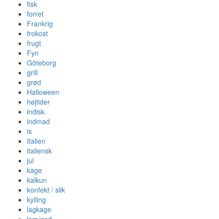
fisk
forret
Frankrig
frokost
frugt
Fyn
Göteborg
grill
grød
Halloween
højtider
indisk
indmad
is
Italien
italiensk
jul
kage
kalkun
konfekt / slik
kylling
lagkage
lam/ged