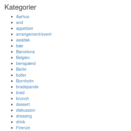
Kategorier
Aarhus
and
appetizer
arrangement/event
asiatisk
bær
Barcelona
Belgien
benspænd
Berlin
boller
Bornholm
bradepande
brød
brunch
dessert
diskussion
dressing
drink
Firenze