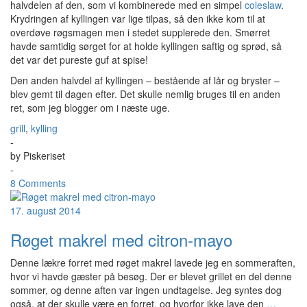
halvdelen af den, som vi kombinerede med en simpel
coleslaw
.
Krydringen af kyllingen var lige tilpas, så den ikke kom til at
overdøve røgsmagen men i stedet supplerede den. Smørret
havde samtidig sørget for at holde kyllingen saftig og sprød, så
det var det pureste guf at spise!
Den anden halvdel af kyllingen – bestående af lår og bryster –
blev gemt til dagen efter. Det skulle nemlig bruges til en anden
ret, som jeg blogger om i næste uge.
grill
,
kylling
-
by
Piskeriset
-
8 Comments
17. august 2014
Røget makrel med citron-mayo
Denne lækre forret med røget makrel lavede jeg en sommeraften,
hvor vi havde gæster på besøg. Der er blevet grillet en del denne
sommer, og denne aften var ingen undtagelse. Jeg syntes dog
også, at der skulle være en forret, og hvorfor ikke lave den
…