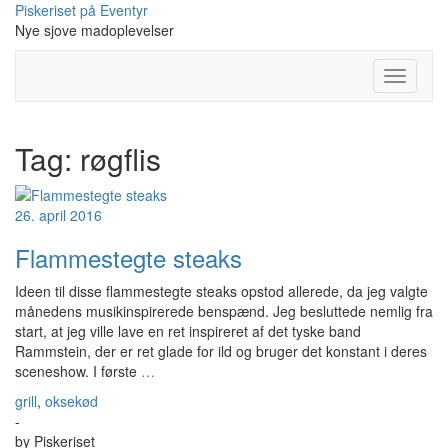
Skip
Piskeriset på Eventyr
to
Nye sjove madoplevelser
content
Toggle
Navigati
Tag:
røgflis
26. april 2016
Flammestegte steaks
Ideen til disse flammestegte steaks opstod allerede, da jeg valgte
månedens musikinspirerede benspænd. Jeg besluttede nemlig fra
start, at jeg ville lave en ret inspireret af det tyske band
Rammstein, der er ret glade for ild og bruger det konstant i deres
sceneshow. I første
…
grill
,
oksekød
-
by
Piskeriset