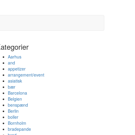
ategorier
Aarhus
and
appetizer
arrangement/event
asiatisk
bær
Barcelona
Belgien
benspænd
Berlin
boller
Bornholm
bradepande