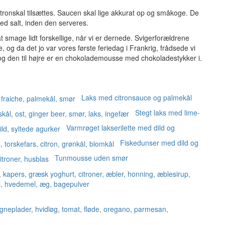
ronskal tilsættes. Saucen skal lige akkurat op og småkoge. De
d salt, inden den serveres.
at smage lidt forskellige, når vi er dernede. Svigerforældrene
e, og da det jo var vores første feriedag i Frankrig, frådsede vi
, og den til højre er en chokolademousse med chokoladestykker i.
Laks med citronsauce og palmekål
Stegt laks med lime-
Varmrøget lakserilette med dild og
Fiskedunser med dild og
Tunmousse uden smør