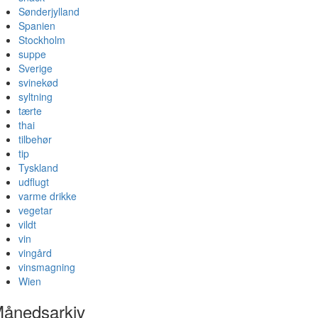
Sønderjylland
Spanien
Stockholm
suppe
Sverige
svinekød
syltning
tærte
thai
tilbehør
tip
Tyskland
udflugt
varme drikke
vegetar
vildt
vin
vingård
vinsmagning
Wien
ånedsarkiv