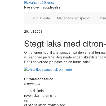
Skip
Piskeriset på Eventyr
to
Nye sjove madoplevelser
content
Brug af data
Månedens benspænd
Om m
20. juli 2009
Stegt laks med citron
Om aftenen nød vi aftensmaden på den ene af terrasse
vi i sandhed på ferie! Jeg stegte et par laksefileter o
Dertil serverede jeg pasta og en hurtig salat.
Citron-flødesauce
2 personer
1-1½ dl fløde
reven skal fra en citron
salt
et par hakkede mynteblade