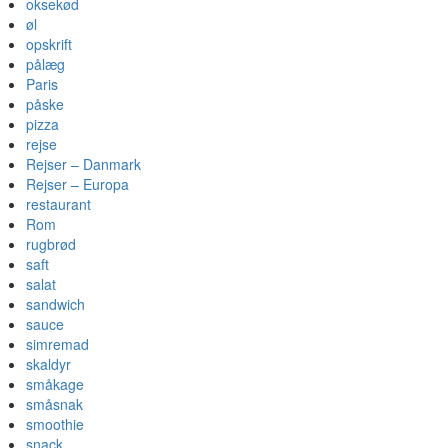
oksekød
øl
opskrift
pålæg
Paris
påske
pizza
rejse
Rejser – Danmark
Rejser – Europa
restaurant
Rom
rugbrød
saft
salat
sandwich
sauce
simremad
skaldyr
småkage
småsnak
smoothie
snack