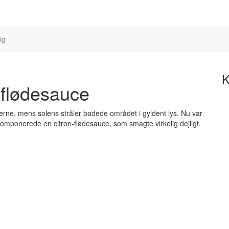
ig
K
-flødesauce
rne, mens solens stråler badede området i gyldent lys. Nu var
g komponerede en citron-flødesauce, som smagte virkelig dejligt.