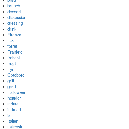
brød
brunch
dessert
diskussion
dressing
drink
Firenze
fisk
forret
Frankrig
frokost
frugt
Fyn
Göteborg
grill
grød
Halloween
højtider
indisk
indmad
is
Italien
italiensk