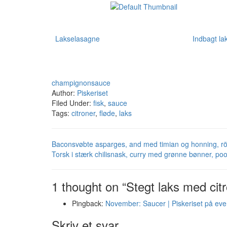
Lakselasagne
Indbagt la
champignonsauce
Author:
Piskeriset
Filed Under:
fisk
,
sauce
Tags:
citroner
,
fløde
,
laks
Baconsvøbte asparges, and med timian og honning, r
Torsk i stærk chilisnask, curry med grønne bønner, poo
1 thought on “Stegt laks med cit
Pingback:
November: Saucer | Piskeriset på eve
Skriv et svar