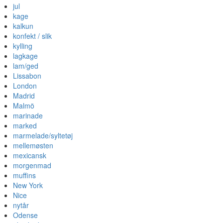
jul
kage
kalkun
konfekt / slik
kylling
lagkage
lam/ged
Lissabon
London
Madrid
Malmö
marinade
marked
marmelade/syltetøj
mellemøsten
mexicansk
morgenmad
muffins
New York
Nice
nytår
Odense