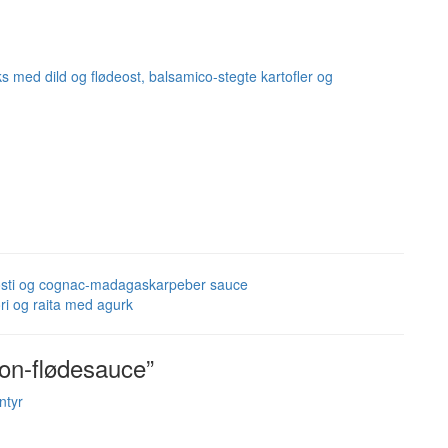
ks med dild og flødeost, balsamico-stegte kartofler og
östi og cognac-madagaskarpeber sauce
ri og raita med agurk
ron-flødesauce”
ntyr