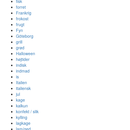
fisk
forret
Frankrig
frokost
frugt
Fyn
Göteborg
grill
grød
Halloween
højtider
indisk
indmad
is
Italien
italiensk
jul
kage
kalkun
konfekt / slik
kylling
lagkage
lam/ged