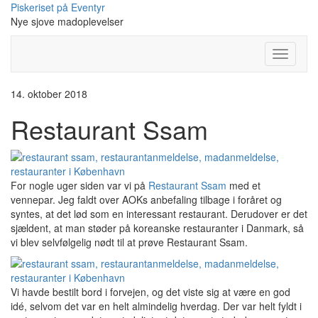
Skip
Piskeriset på Eventyr
to
Nye sjove madoplevelser
content
Toggle
Navigati
14. oktober 2018
Restaurant Ssam
For nogle uger siden var vi på
Restaurant Ssam
med et
vennepar. Jeg faldt over AOKs anbefaling tilbage i foråret og
syntes, at det lød som en interessant restaurant. Derudover er det
sjældent, at man støder på koreanske restauranter i Danmark, så
vi blev selvfølgelig nødt til at prøve Restaurant Ssam.
Vi havde bestilt bord i forvejen, og det viste sig at være en god
idé, selvom det var en helt almindelig hverdag. Der var helt fyldt i