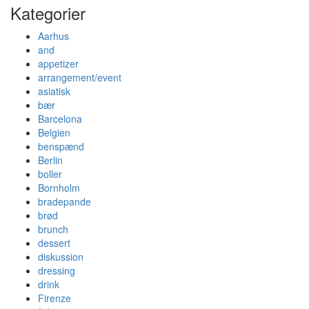
Kategorier
Aarhus
and
appetizer
arrangement/event
asiatisk
bær
Barcelona
Belgien
benspænd
Berlin
boller
Bornholm
bradepande
brød
brunch
dessert
diskussion
dressing
drink
Firenze