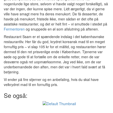
nogenlunde lige store, selvom vi havde valgt noget forskelligt), så
var der ingen, der kunne spise mere. Lidt ærgerligt, da vi gerne
ville have smagt mere fra deres menukort. De få desserter, de
havde på menukort, fristede ikke, men sådan er det ofte på
asiatiske restauranter, og det er helt fint – vi smuttede i stedet på
Fermentoren
og snuppede en øl som afslutning på aftenen.
Restaurant Ssam er et spændende indslag i det københavnske
restaurantliv. Her får du god, krydret koreansk mad til en meget
fornuftig pris – vi slap 105 kr for et måltid, og restauranten hører
dermed til den ret prisvenlige ende i København. Tjenerne var
søde og gode til at fortælle om de enkelte retter, men de var
desværre også ret uopmærksomme. Jeg ved ikke, om de var
underbemandede den aften, men det var i hvert fald svært at få
betjening.
Vi ender på fire stjerner og en anbefaling, hvis du skal have
velkrydret mad til en fornuftig pris.
Se også: