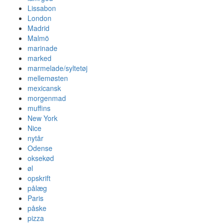
Lissabon
London
Madrid
Malmö
marinade
marked
marmelade/syltetøj
mellemøsten
mexicansk
morgenmad
muffins
New York
Nice
nytår
Odense
oksekød
øl
opskrift
pålæg
Paris
påske
pizza