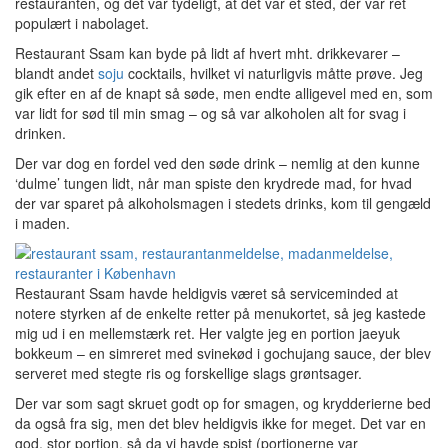
restauranten, og det var tydeligt, at det var et sted, der var ret
populært i nabolaget.
Restaurant Ssam kan byde på lidt af hvert mht. drikkevarer –
blandt andet
soju
cocktails, hvilket vi naturligvis måtte prøve. Jeg
gik efter en af de knapt så søde, men endte alligevel med en, som
var lidt for sød til min smag – og så var alkoholen alt for svag i
drinken.
Der var dog en fordel ved den søde drink – nemlig at den kunne
‘dulme’ tungen lidt, når man spiste den krydrede mad, for hvad
der var sparet på alkoholsmagen i stedets drinks, kom til gengæld
i maden.
Restaurant Ssam havde heldigvis været så serviceminded at
notere styrken af de enkelte retter på menukortet, så jeg kastede
mig ud i en mellemstærk ret. Her valgte jeg en portion jaeyuk
bokkeum – en simreret med svinekød i gochujang sauce, der blev
serveret med stegte ris og forskellige slags grøntsager.
Der var som sagt skruet godt op for smagen, og krydderierne bed
da også fra sig, men det blev heldigvis ikke for meget. Det var en
god, stor portion, så da vi havde spist (portionerne var