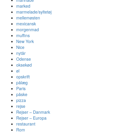
marinade
marked
marmelade/syltetøj
mellemøsten
mexicansk
morgenmad
muffins
New York
Nice
nytår
Odense
oksekød
øl
opskrift
pålæg
Paris
påske
pizza
rejse
Rejser – Danmark
Rejser – Europa
restaurant
Rom