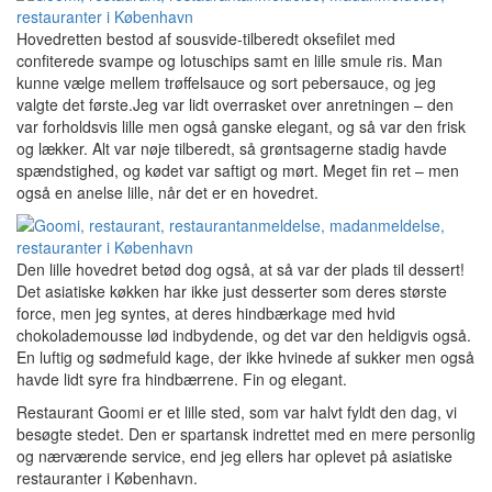
Hovedretten bestod af sousvide-tilberedt oksefilet med
confiterede svampe og lotuschips samt en lille smule ris. Man
kunne vælge mellem trøffelsauce og sort pebersauce, og jeg
valgte det første.Jeg var lidt overrasket over anretningen – den
var forholdsvis lille men også ganske elegant, og så var den frisk
og lækker. Alt var nøje tilberedt, så grøntsagerne stadig havde
spændstighed, og kødet var saftigt og mørt. Meget fin ret – men
også en anelse lille, når det er en hovedret.
Den lille hovedret betød dog også, at så var der plads til dessert!
Det asiatiske køkken har ikke just desserter som deres største
force, men jeg syntes, at deres hindbærkage med hvid
chokolademousse lød indbydende, og det var den heldigvis også.
En luftig og sødmefuld kage, der ikke hvinede af sukker men også
havde lidt syre fra hindbærrene. Fin og elegant.
Restaurant Goomi er et lille sted, som var halvt fyldt den dag, vi
besøgte stedet. Den er spartansk indrettet med en mere personlig
og nærværende service, end jeg ellers har oplevet på asiatiske
restauranter i København.