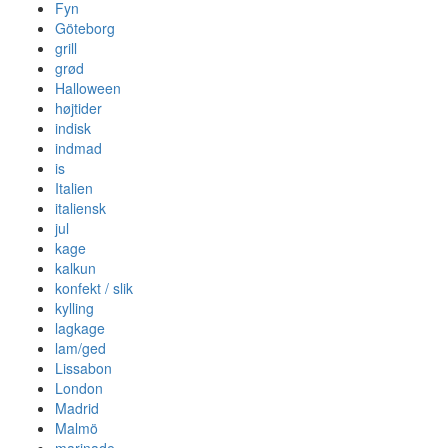
Fyn
Göteborg
grill
grød
Halloween
højtider
indisk
indmad
is
Italien
italiensk
jul
kage
kalkun
konfekt / slik
kylling
lagkage
lam/ged
Lissabon
London
Madrid
Malmö