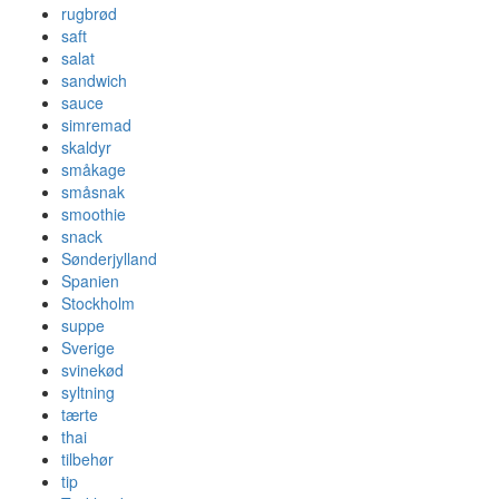
rugbrød
saft
salat
sandwich
sauce
simremad
skaldyr
småkage
småsnak
smoothie
snack
Sønderjylland
Spanien
Stockholm
suppe
Sverige
svinekød
syltning
tærte
thai
tilbehør
tip