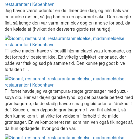
Jeg havde været udenfor en del timer den dag, og min hals var
en anelse rusten, så jeg bad om en opvarmet sake. Den smagte
fint, så længe den var varm, men blev dog en anelse for sød, da
den kølede af (hvilket den desværre gjorde ret hurtigt).
Til selve maden havde vi bestilt hjemmelavet yuzu lemonade, og
det fortrød vi bestemt ikke. En virkelig vellykket lemonade, der
både var frisk og sød på samme tid. Den kunne jeg godt blive
forfalden til…
Til forret havde jeg valgt tempura-stegte grøntsager med yuzu-
soya dip. Her var dejen ganske tynd, og det passede perfekt med
grøntsagerne, da de stadig havde smag og bid uden at ‘drukne’ i
dej. Saucen, man dyppede grøntsagerne i, var fint afstemt, så
den kunne kom til at virke for voldsom i forhold til de milde
grøntsager. En velkomponeret ret, som min ven også fik noget af,
da hun opdagede, hvor god den var.