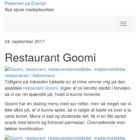
Skip
Piskeriset på Eventyr
to
Nye sjove madoplevelser
content
Toggle
Navigati
24. september 2017
Restaurant Goomi
Tidligere på måneden lokkede en af mine venner mig på den
asiatiske
restaurant Goomi
. Ingen af os kendte stedet i forvejen,
så vi var ret spændte på, hvad vi kunne forvente.
Goomi har en tasting menu med syv retter, men så meget var vi
ikke sikre på, at vi kunne spise, så vi valgte at kaste os over a la
carte kortet. Mens vi sad og studerede det, fik vi en lille sprød
snack med kimchi og fintrevet parmesan. Overraskende men
lækker kombination.