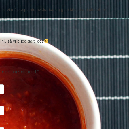
ulle vi måske plante hvide ribs og gule kirsebær i stedet for –
til, så ville jeg gøre det
ter er markeret med
*