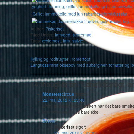
Grillet lammekølle med lun rabarber-blomkålssalat
Author:
Piskeriset
Filed Under:
lam/ged
,
simremad
Tags:
æblemost
,
lam
,
salvie
Kylling og rodfrugter i römertopf
Langtidssimret oksebov med auberginer, tomater og l
14 thoughts on “Langtidsstegt l
Monsterscircus
siger:
22. maj 2012 kl. 23:48
Uhm, ja det er super lækkert når det bare smelte
lammekarma findes bare ikke.
Besvar
Piskeriset
siger:
23. maj 2012 kl. 22:09