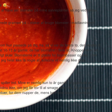
ke
at have set blomster på mine salvieplanter, så jeg ved faktisk
erede gramset på – elsker at bruge blomster i madlavningen!
 om hun passede på dig, ha, så vi var de første to, der kendte til
 10-12 år gamle; de har blomstret i flere år. Knopperne er ret
ligt skær. Blomsterne er til glæde for brumbasser og bier – her
 helst ikke få nogle af, solsorte vil nemlig ikke dele!
spiller ind. Mine er nemlig kun to år gamle. Vi plantede en
endnu ikke, om jeg får lov til at smage dem i år. Til gengæld
sebær, for dem nupper de, mens bærrene stadig er små og