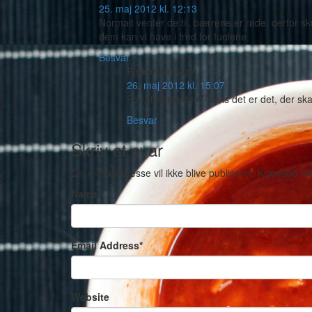
25. maj 2012 kl. 12:13
Normalt venter de til, bærrene er røde; derfor sk
dem kan vi have i fred for fuglene.
Besvar
Piskeriset
siger:
26. maj 2012 kl. 15:07
For at narre dem? Hvis det er det, der skal 
Besvar
Skriv et svar
Din e-mailadresse vil ikke blive publiceret.
Krævede fel
Name
*
Email Address
*
Website