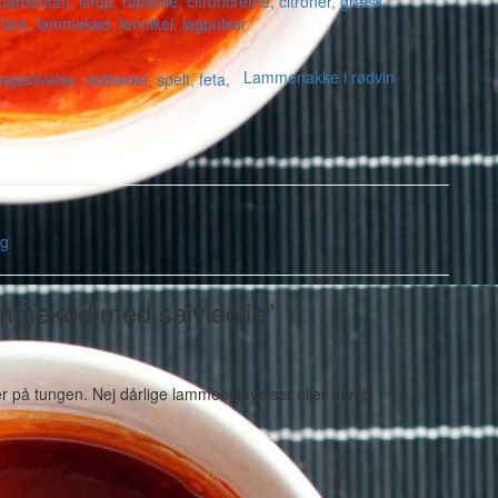
Lammenakke i rødvin
øg
ammekød med salvieolie”
r på tungen. Nej dårlige lammeoplevelser eller dårlig