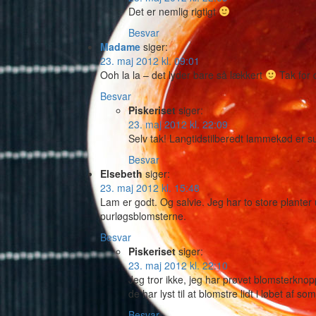
Det er nemlig rigtigt
Besvar
Madame
siger:
23. maj 2012 kl. 09:01
Ooh la la – det lyder bare så lækkert
Tak for d
Besvar
Piskeriset
siger:
23. maj 2012 kl. 22:09
Selv tak! Langtidstilberedt lammekød er 
Besvar
Elsebeth
siger:
23. maj 2012 kl. 15:48
Lam er godt. Og salvie. Jeg har to store plante
purløgsblomsterne.
Besvar
Piskeriset
siger:
23. maj 2012 kl. 22:10
Jeg tror ikke, jeg har prøvet blomsterkno
de har lyst til at blomstre lidt i løbet af 
Besvar