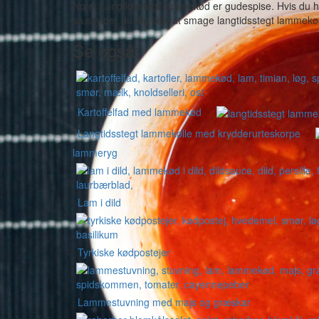
Note: Langtidsstegt lammekød er gudespise. Hvis du h
så skylder du dig selv at smage langtidsstegt lammekø
Se også:
Kartoffelfad med lammekød
Langtidsstegt lammekølle med krydderurteskorpe
lammeryg
Lam i dild
Tyrkiske kødpostejer
Lammestuvning med majs og græskar