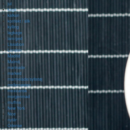
jul
kage
kalkun
konfekt / slik
kylling
lagkage
lam/ged
Lissabon
London
Madrid
Malmö
marinade
marked
marmelade/syltetøj
mellemøsten
mexicansk
morgenmad
muffins
New York
Nice
nytår
Odense