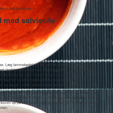
ålene ned undervejs.
 med salvieolie
asse. Læg lammekødet i et fad og stik små krydser i overfladen –
ind i kødet, træk kniven ud, drej knivsbladet 90 grader og stik
 salvieolien og drys evt. lidt mere salt på overfladen. Hæld
are ikke har samme højde på hele stegestykket, så kan du
 og lægge i fadet, så kødet kan støtte sig op af det.
en römertopf, kan du også med fordel bruge den til at stege kødet
r. Lad stegen være i fred i 5½ time. Tag dernæst stanniolen af
aturen op på 200 grader. Lad stegen få 10-15 minutter, så den
vnen.