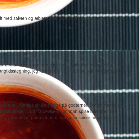
dt med salvien og æblemosten. Det skal helt sikkert på min to-do
er om, at denne sommer bliver helt fantastisk vejrmæssigt set,
gtidsstegning, jeg kaster mig ud i. Men så skal der bare grilles
pe-Marie”, der lige skulle smage på godterne!! Det er mange år
løgsblomster – ud fra devisen, kan man spise bladene, kan
å pynter de, et gode for dem, der også spiser med øjnene!