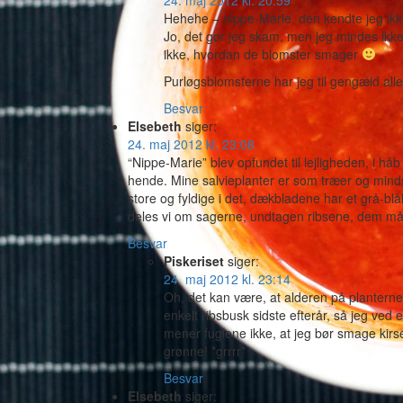
24. maj 2012 kl. 20:59
Hehehe – nippe-Marie, den kendte jeg ik
Jo, det gør jeg skam, men jeg mindes ikke 
ikke, hvordan de blomster smager
Purløgsblomsterne har jeg til gengæld all
Besvar
Elsebeth
siger:
24. maj 2012 kl. 23:08
“Nippe-Marie” blev opfundet til lejligheden, i håb
hende. Mine salvieplanter er som træer og mindst
store og fyldige i det, dækbladene har et grå-blå
deles vi om sagerne, undtagen ribsene, dem må jeg
Besvar
Piskeriset
siger:
24. maj 2012 kl. 23:14
Oh, det kan være, at alderen på planterne 
enkelt ribsbusk sidste efterår, så jeg ved 
mener fuglene ikke, at jeg bør smage kir
grønne! *grrrr*
Besvar
Elsebeth
siger: