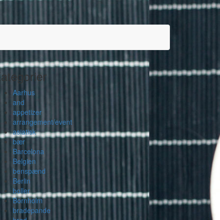
ategorier
Aarhus
and
appetizer
arrangement/event
asiatisk
bær
Barcelona
Belgien
benspænd
Berlin
boller
Bornholm
bradepande