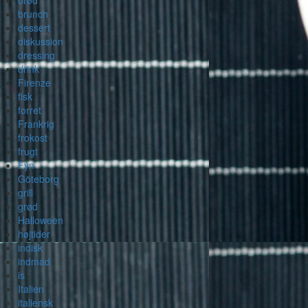
brød
brunch
dessert
diskussion
dressing
drink
Firenze
fisk
forret
Frankrig
frokost
frugt
Fyn
Göteborg
grill
grød
Halloween
højtider
indisk
indmad
is
Italien
italiensk