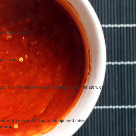
ejlig inspiration!
superskønt
r udenfor; blomsterknopperne smager godt i salaten, også
pperne fra salvie. Må lige holde øje med mine planter og se, om
sommeren
M