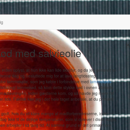
ig
K
ød med salvieolie
den oplyst, at hun ikke kan lide skaldyr, og da jeg generelt er
enne dag og besluttede mig for at lave langtidsstegt
stor lammekølle, som jeg købte i forbindelse med
lammekøds-
ngtidsstegt lammekød, så kom dette stykke kød i ovnen allerede
af madlavningen, inden gæsterne kom, og så havde jeg mere tid
an lide. Faktisk kan jeg i det hele taget anbefale, at du primært
 godt, hvis du vil klare mange af madforberedelserne, inden
ikke til de dejlige temperaturer, som vi oplever i disse dage,
ovnen arbejder i så lang tid. Af samme grund er det primært om