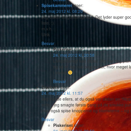
Spisekammeret
siger:
24. maj 2012 kl. 08:20
Jeg elsker langtidsstegt kød. Det lyder super go
liste. :).
m.v.h.
Ulrik
Besvar
Piskeriset
siger:
24. maj 2012 kl. 20:58
Langtidsstegt kød rocks! Jeg har dog plan
og så er det nok begrænset, hvor meget lan
i stedet
Besvar
Elsebeth
siger:
24. maj 2012 kl. 11:57
Jeg troede ellers, at du også var sådan en “Nip
siden, jeg smagte første gang på de smukke pur
man også spise knopperne og blomsterne – og s
Besvar
Piskeriset
siger: