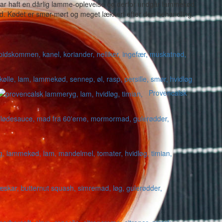
ar haft en dårlig lamme-oplevelse og derfor undgår lammekød,
d. Kødet er smør-mørt og meget lækkert efter den behandling.
Provencalsk