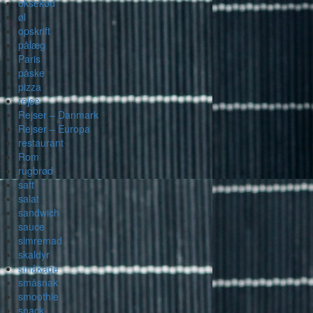
oksekød
øl
opskrift
pålæg
Paris
påske
pizza
rejse
Rejser – Danmark
Rejser – Europa
restaurant
Rom
rugbrød
saft
salat
sandwich
sauce
simremad
skaldyr
småkage
småsnak
smoothie
snack