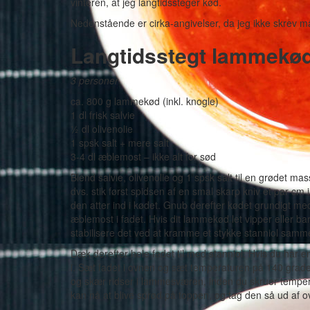
vinteren, at jeg langtidssteger kød.
Nedenstående er cirka-angivelser, da jeg ikke skrev m
Langtidsstegt lammekød
3 personer
ca. 800 g lammekød (inkl. knogle)
1 dl frisk salvie
½ dl olivenolie
1 spsk salt + mere salt
3-4 dl æblemost – ikke alt for sød
Blend salvie, olivenolie og 1 spsk salt til en grødet m
dvs. stik først spidsen af en smal skarp kniv et par cm 
den atter ind i kødet. Gnub derefter kødet grundigt med
æblemost i fadet. Hvis dit lammekød let vipper eller b
stabilisere det ved at kramme et stykke stanniol sammen
Dæk derefter hele fadet til med stanniol. Hvis du har 
i. Sæt fadet i ovnen og sæt temperaturen på 140 grade
og skær ridser i lammesværen, inden du skruer temper
kan nå at blive sprød på toppen, og tag den så ud af o