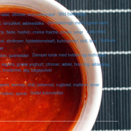
Mild fiskerilette
Stenbiderrogn med rygeost samt
Laks med
Kulmule
ær
Dampet torsk med hvidvin og rodfrugter
Grillet kulmulefilet