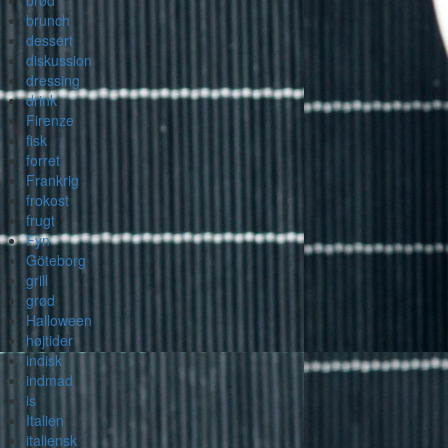
brød
brunch
dessert
diskussion
dressing
drink
Firenze
fisk
forret
Frankrig
frokost
frugt
Fyn
Göteborg
grill
grød
Halloween
højtider
indisk
indmad
is
Italien
italiensk