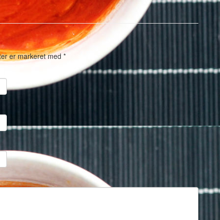
ter er markeret med
*