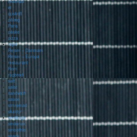
oksekød
øl
opskrift
pålæg
Paris
påske
pizza
rejse
Rejser – Danmark
Rejser – Europa
restaurant
Rom
rugbrød
saft
salat
sandwich
sauce
simremad
skaldyr
småkage
småsnak
smoothie
snack