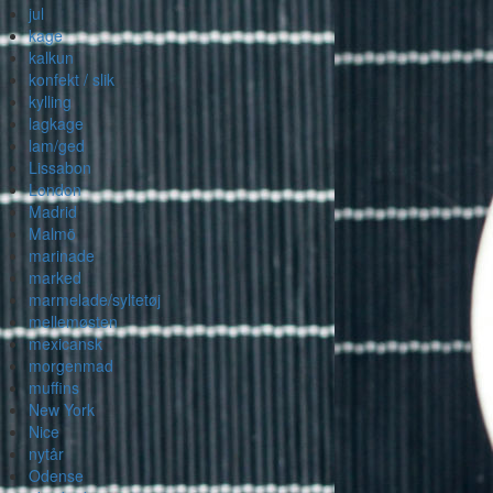
jul
kage
kalkun
konfekt / slik
kylling
lagkage
lam/ged
Lissabon
London
Madrid
Malmö
marinade
marked
marmelade/syltetøj
mellemøsten
mexicansk
morgenmad
muffins
New York
Nice
nytår
Odense