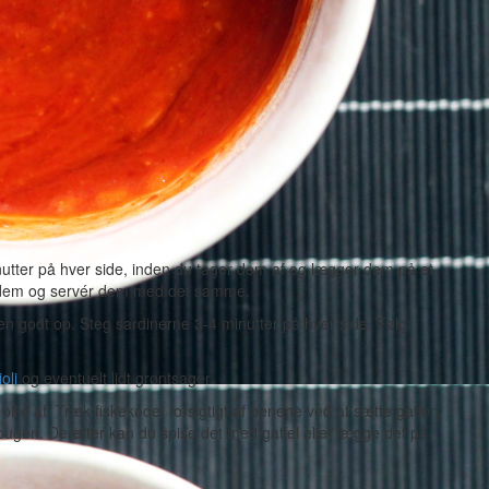
nutter på hver side, inden du tager dem af og lægger dem på et
over dem og servér dem med det samme.
 godt op. Steg sardinerne 3-4 minutter på hver side. Følg
ioli
og eventuelt lidt grøntsager.
pille af. Træk fiskekødet forsigtigt af benene ved at sætte gaflen
bugen. Derefter kan du spise det med gaffel eller lægge det på