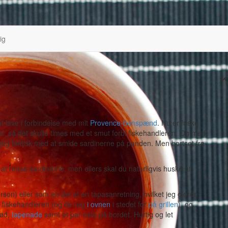
ig
K
 at lave i forbindelse med mit
Provence-benspænd
. Nu er friske
et, så det skulle times med et smut forbi fiskehandleren. Og med
 jeg faktisk med at smide sardinerne på panden. Men bortset fra
at rense sardinerne, men ellers skal du naturligvis huske at
rson) eller som en del af en tapasanretning, hvilket jeg gjorde.
 fiskehandleren (og de røg
i ovnen
i stedet for
på grillen
), og
rød,
tapenade
samt et par oste på bordet. Hurtig og let