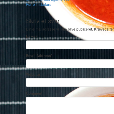
Porre i fiskefars
Skriv et svar
Din e-mailadresse vil ikke blive publiceret.
Krævede fel
Name
*
Email Address
*
Website
Comment