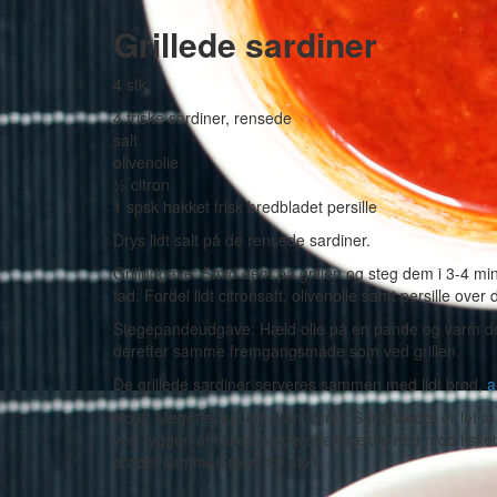
Grillede sardiner
4 stk
4 friske sardiner, rensede
salt
olivenolie
½ citron
1 spsk hakket frisk bredbladet persille
Drys lidt salt på de rensede sardiner.
Grilludgave: Smid dem på grillen og steg dem i 3-4 mi
fad. Fordel lidt citronsaft, olivenolie samt persille 
Stegepandeudgave: Hæld olie på en pande og varm den
derefter samme fremgangsmåde som ved grillen.
De grillede sardiner serveres sammen med lidt brød,
a
Note: Meget enkel og skøn forret. Sardinkødet er let at 
ved ryggen af fisken og derefter trække ned mod fiske
brødet sammen med lidt aioli.