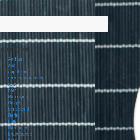
ategorier
Aarhus
and
appetizer
arrangement/event
asiatisk
bær
Barcelona
Belgien
benspænd
Berlin
boller
Bornholm
bradepande