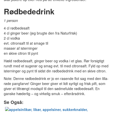
Rødbededrink
1 person
4 cl rødbedesaft
4 cl ginger beer (jeg brugte den fra Naturfrisk)
2 cl vodka
evt. citronsaft til at smage til
masser af isterninger
en skive citron til pynt
Hæld rødbedesaft, ginger beer og vodka i et glas. Rør forsigtigt
rundt med et sugerør og smag evt. til med citronsaft. Fyld op med
isterninger og pynt til sidst din rødbededrink med en skive citron.
Note: Denne rødbededrink er jo en rasende flot sag med den lilla-
røde pangfarve! Ginger beer giver et lidt syrligt og frisk pift, som
giver et tiltrængt modspil til den sødmefulde rødbedesaft. En
ganske hæderlig – og virkelig smuk – efterårsdrink.
Se Også: