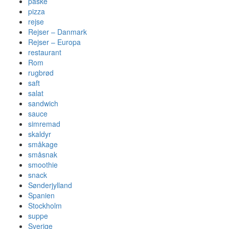
påske
pizza
rejse
Rejser – Danmark
Rejser – Europa
restaurant
Rom
rugbrød
saft
salat
sandwich
sauce
simremad
skaldyr
småkage
småsnak
smoothie
snack
Sønderjylland
Spanien
Stockholm
suppe
Sverige