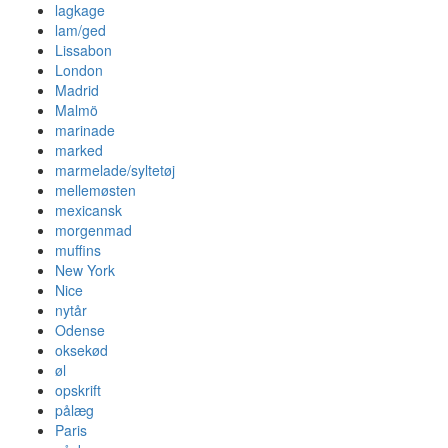
lagkage
lam/ged
Lissabon
London
Madrid
Malmö
marinade
marked
marmelade/syltetøj
mellemøsten
mexicansk
morgenmad
muffins
New York
Nice
nytår
Odense
oksekød
øl
opskrift
pålæg
Paris