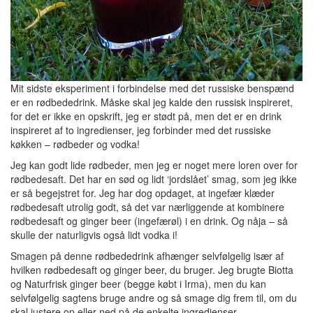
Mit sidste eksperiment i forbindelse med det russiske benspænd
er en rødbededrink. Måske skal jeg kalde den russisk inspireret,
for det er ikke en opskrift, jeg er stødt på, men det er en drink
inspireret af to ingredienser, jeg forbinder med det russiske
køkken – rødbeder og vodka!
Jeg kan godt lide rødbeder, men jeg er noget mere loren over for
rødbedesaft. Det har en sød og lidt ‘jordslået’ smag, som jeg ikke
er så begejstret for. Jeg har dog opdaget, at ingefær klæder
rødbedesaft utrolig godt, så det var nærliggende at kombinere
rødbedesaft og ginger beer (ingefærøl) i en drink. Og nåja – så
skulle der naturligvis også lidt vodka i!
Smagen på denne rødbededrink afhænger selvfølgelig især af
hvilken rødbedesaft og ginger beer, du bruger. Jeg brugte Biotta
og Naturfrisk ginger beer (begge købt i Irma), men du kan
selvfølgelig sagtens bruge andre og så smage dig frem til, om du
skal justere op eller ned på de enkelte ingredienser.