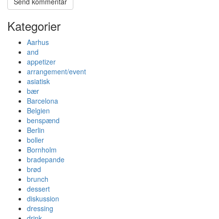
Kategorier
Aarhus
and
appetizer
arrangement/event
asiatisk
bær
Barcelona
Belgien
benspænd
Berlin
boller
Bornholm
bradepande
brød
brunch
dessert
diskussion
dressing
drink