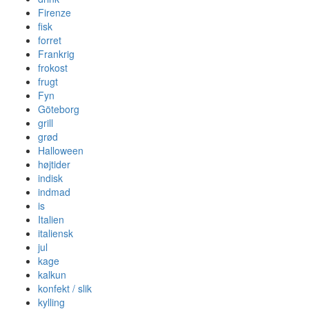
Firenze
fisk
forret
Frankrig
frokost
frugt
Fyn
Göteborg
grill
grød
Halloween
højtider
indisk
indmad
is
Italien
italiensk
jul
kage
kalkun
konfekt / slik
kylling