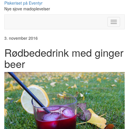
Skip
Piskeriset på Eventyr
to
Nye sjove madoplevelser
content
Toggle
Navigati
3. november 2016
Rødbededrink med ginger
beer