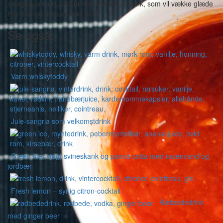
smagsnuancer). Det er helt sikkert en drink, som vil vække glæde
hos mange med en sød tand.
Se også:
Varm whiskytoddy
Jule-sangria som velkomstdrink
Green Ice, stegt svineskank og panna cotta med rosenvand og
jordbær
Fresh lemon – syrlig citron-cocktail
Rødbededrink
med ginger beer