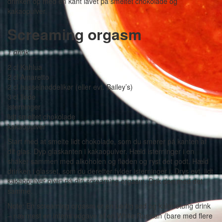
drinken op med en kant lavet på smeltet chokolade og
kakaopulver.
Screaming orgasm
1 drink
2 cl Kahlua
2 cl Amaretto
2 cl hasselnøddelikør (eller evt. Bailey’s)
3 cl fløde
isterninger
lidt smeltet chokolade
kakaopulver
Start med at smelte lidt chokolade, som du smører på kanten af
dit glas. Dyp glaskanten i kakaopulver. Hæld isterninger i en
shaker sammen med alkoholen og fløden og ryst det godt. Hæld
drinken i glasset, som du derefter fylder isterninger i. Drys evt. lidt
kakaopulver oven på din screaming orgasm. Drik den med det
samme.
Note: En screaming orgasm er en uartig sød og kalorietung drink
– nærmest en intens udgave af en White Russian (bare med flere