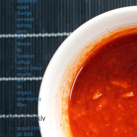
Stockholm
suppe
Sverige
svinekød
syltning
tærte
thai
tilbehør
tip
Tyskland
udflugt
varme drikke
vegetar
vildt
vin
vingård
vinsmagning
Wien
Månedsarkiv
august 2026
juli 2026