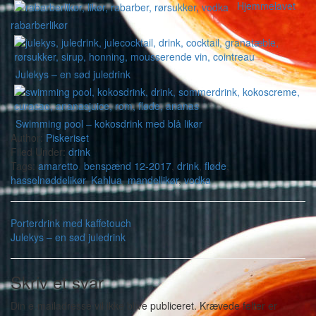
Hjemmelavet
rabarberlikør
Julekys – en sød juledrink
Swimming pool – kokosdrink med blå likør
Author:
Piskeriset
Filed Under:
drink
Tags:
amaretto
,
benspænd 12-2017
,
drink
,
fløde
,
hasselnøddelikør
,
Kahlua
,
mandellikør
,
vodka
Porterdrink med kaffetouch
Julekys – en sød juledrink
Skriv et svar
Din e-mailadresse vil ikke blive publiceret.
Krævede felter er