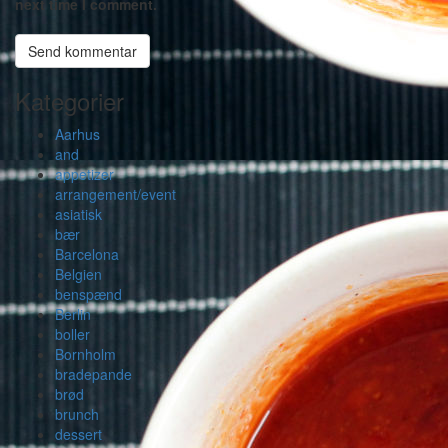
next time I comment.
Kategorier
Aarhus
and
appetizer
arrangement/event
asiatisk
bær
Barcelona
Belgien
benspænd
Berlin
boller
Bornholm
bradepande
brød
brunch
dessert