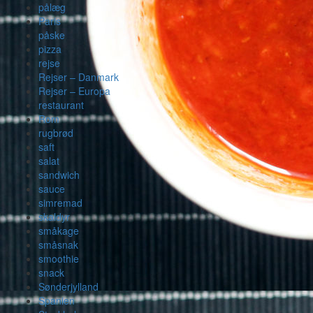
pålæg
Paris
påske
pizza
rejse
Rejser – Danmark
Rejser – Europa
restaurant
Rom
rugbrød
saft
salat
sandwich
sauce
simremad
skaldyr
småkage
småsnak
smoothie
snack
Sønderjylland
Spanien