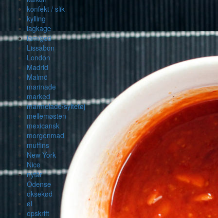
konfekt / slik
kylling
lagkage
lam/ged
Lissabon
London
Madrid
Malmö
marinade
marked
marmelade/syltetøj
mellemøsten
mexicansk
morgenmad
muffins
New York
Nice
nytår
Odense
oksekød
øl
opskrift