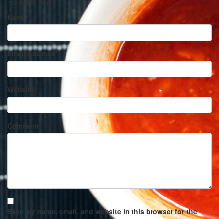
markeret med
*
Name
*
Email Address
*
Website
Comment
Save my name, email, and website in this browser for the