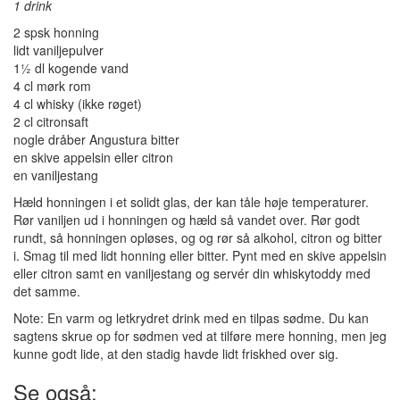
1 drink
2 spsk honning
lidt vaniljepulver
1½ dl kogende vand
4 cl mørk rom
4 cl whisky (ikke røget)
2 cl citronsaft
nogle dråber Angustura bitter
en skive appelsin eller citron
en vaniljestang
Hæld honningen i et solidt glas, der kan tåle høje temperaturer.
Rør vaniljen ud i honningen og hæld så vandet over. Rør godt
rundt, så honningen opløses, og og rør så alkohol, citron og bitter
i. Smag til med lidt honning eller bitter. Pynt med en skive appelsin
eller citron samt en vaniljestang og servér din whiskytoddy med
det samme.
Note: En varm og letkrydret drink med en tilpas sødme. Du kan
sagtens skrue op for sødmen ved at tilføre mere honning, men jeg
kunne godt lide, at den stadig havde lidt friskhed over sig.
Se også: