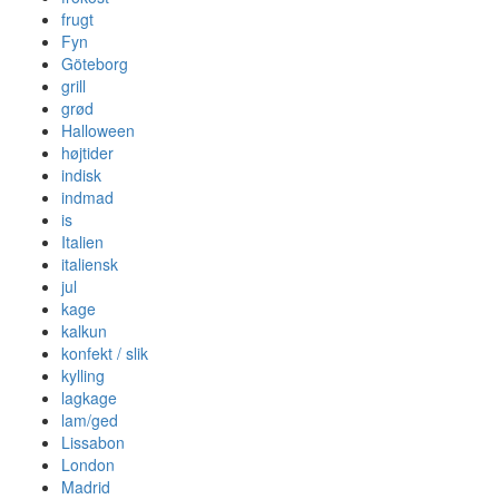
frugt
Fyn
Göteborg
grill
grød
Halloween
højtider
indisk
indmad
is
Italien
italiensk
jul
kage
kalkun
konfekt / slik
kylling
lagkage
lam/ged
Lissabon
London
Madrid