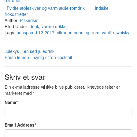
Fyldte æbleskiver og varm æble-romdrik
Indiske
frokostretter
Author:
Piskeriset
Filed Under:
drink
,
varme drikke
Tags:
benspænd 12-2017
,
citroner
,
honning
,
rom
,
vanilje
,
whisky
Julekys – en sød juledrink
Fresh lemon – syrlig citron-cocktail
Skriv et svar
Din e-mailadresse vil ikke blive publiceret.
Krævede felter er
markeret med
*
Name
*
Email Address
*