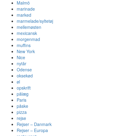
Malmö
marinade
marked
marmelade/syltetøj
mellemøsten
mexicansk
morgenmad
muffins
New York
Nice
nytår
Odense
oksekød
øl
opskrift
pålæg
Paris
påske
pizza
rejse
Rejser – Danmark
Rejser – Europa