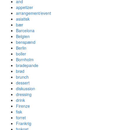
and
appetizer
arrangement/event
asiatisk
bær
Barcelona
Belgien
benspænd
Berlin
boller
Bornholm
bradepande
brød
brunch
dessert
diskussion
dressing
drink
Firenze
fisk
forret
Frankrig
frokost