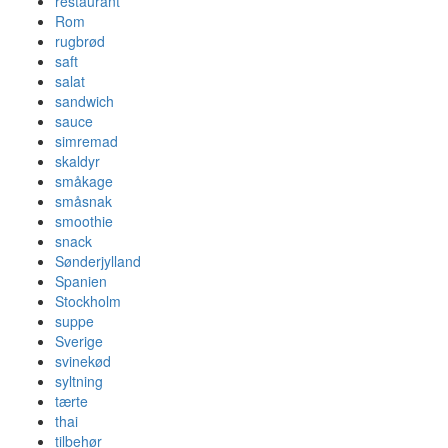
restaurant
Rom
rugbrød
saft
salat
sandwich
sauce
simremad
skaldyr
småkage
småsnak
smoothie
snack
Sønderjylland
Spanien
Stockholm
suppe
Sverige
svinekød
syltning
tærte
thai
tilbehør