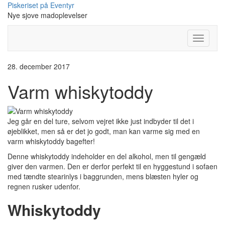
Skip
Piskeriset på Eventyr
to
Nye sjove madoplevelser
content
Toggle
Navigati
28. december 2017
Varm whiskytoddy
Jeg går en del ture, selvom vejret ikke just indbyder til det i
øjeblikket, men så er det jo godt, man kan varme sig med en
varm whiskytoddy bagefter!
Denne whiskytoddy indeholder en del alkohol, men til gengæld
giver den varmen. Den er derfor perfekt til en hyggestund i sofaen
med tændte stearinlys i baggrunden, mens blæsten hyler og
regnen rusker udenfor.
Whiskytoddy