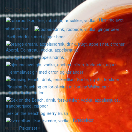
Se også:
Hjemmelavet
rabarberlikør
Rødbededrink med ginger beer
Orange Dream – appelsindrink
Hjemmelavet gin med citron og koriander
Pleasing Peach og en fortolkning af Harvey Wallbanger
Indiske frokostretter
Sex on the Beach og Berry Blush
Kvædelikør
Author:
Piskeriset