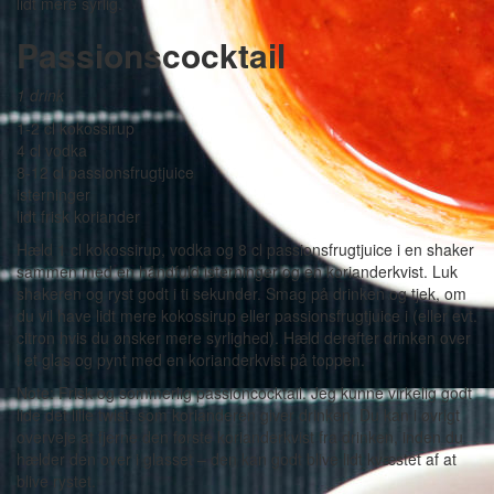
lidt mere syrlig.
Passionscocktail
1 drink
1-2 cl kokossirup
4 cl vodka
8-12 cl passionsfrugtjuice
isterninger
lidt frisk koriander
Hæld 1 cl kokossirup, vodka og 8 cl passionsfrugtjuice i en shaker
sammen med en håndfuld isterninger og en korianderkvist. Luk
shakeren og ryst godt i ti sekunder. Smag på drinken og tjek, om
du vil have lidt mere kokossirup eller passionsfrugtjuice i (eller evt.
citron hvis du ønsker mere syrlighed). Hæld derefter drinken over
i et glas og pynt med en korianderkvist på toppen.
Note: Frisk og sommerlig passioncocktail. Jeg kunne virkelig godt
lide det lille twist, som korianderen giver drinken. Du kan i øvrigt
overveje at fjerne den første korianderkvist fra drinken, inden du
hælder den over i glasset – den kan godt blive lidt kvæstet af at
blive rystet.