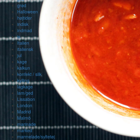
grød
Halloween
højtider
indisk
indmad
is
Italien
italiensk
jul
kage
kalkun
konfekt / slik
kylling
lagkage
lam/ged
Lissabon
London
Madrid
Malmö
marinade
marked
marmelade/syltetøj