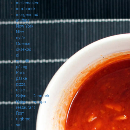
mellemøsten
mexicansk
morgenmad
muffins
New York
Nice
nytår
Odense
oksekød
øl
opskrift
pålæg
Paris
påske
pizza
rejse
Rejser – Danmark
Rejser – Europa
restaurant
Rom
rugbrød
saft