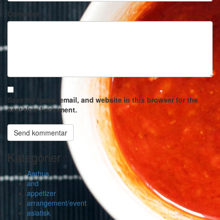
Comment
Save my name, email, and website in this browser for the
next time I comment.
Kategorier
Aarhus
and
appetizer
arrangement/event
asiatisk