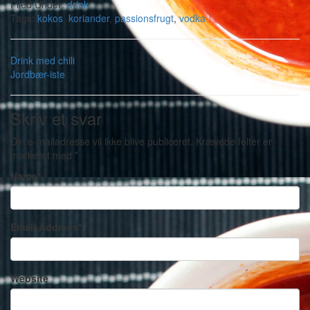
Filed Under:
drink
Tags:
kokos
,
koriander
,
passionsfrugt
,
vodka
Drink med chili
Jordbær-iste
Skriv et svar
Din e-mailadresse vil ikke blive publiceret.
Krævede felter er
markeret med
*
Name
*
Email Address
*
Website