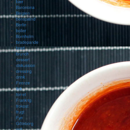
bær
Barcelona
Belgien
benspænd
Berlin
boller
Bornholm
bradepande
brød
brunch
dessert
diskussion
dressing
drink
Firenze
fisk
forret
Frankrig
frokost
frugt
Fyn
Göteborg
grill