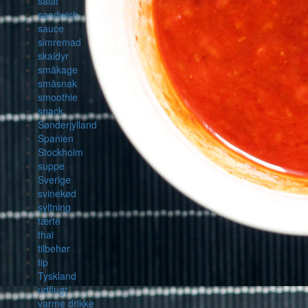
salat
sandwich
sauce
simremad
skaldyr
småkage
småsnak
smoothie
snack
Sønderjylland
Spanien
Stockholm
suppe
Sverige
svinekød
syltning
tærte
thai
tilbehør
tip
Tyskland
udflugt
varme drikke