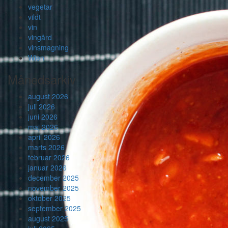
vegetar
vildt
vin
vingård
vinsmagning
Wien
Månedsarkiv
august 2026
juli 2026
juni 2026
maj 2026
april 2026
marts 2026
februar 2026
januar 2026
december 2025
november 2025
oktober 2025
september 2025
august 2025