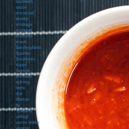
sandwich
sauce
simremad
skaldyr
småkage
småsnak
smoothie
snack
Sønderjylland
Spanien
Stockholm
suppe
Sverige
svinekød
syltning
tærte
thai
tilbehør
tip
Tyskland
udflugt
varme drikke
vegetar