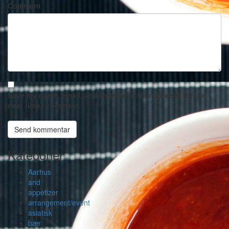
Comment
Save my name, email, and website in this browser for the
next time I comment.
Kategorier
Aarhus
and
appetizer
arrangement/event
asiatisk
bær