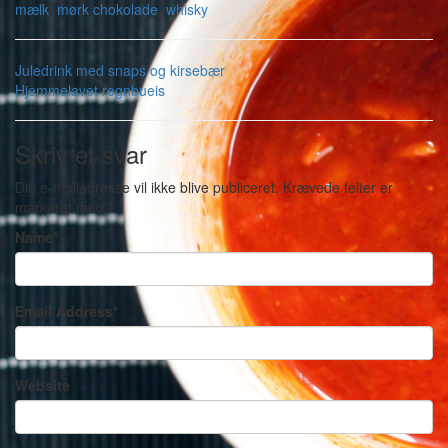
mælk
,
mørk chokolade
,
whisky
Juledrink med snaps og kirsebær
Hjemmelavet regnbueis
Skriv et svar
Din e-mailadresse vil ikke blive publiceret.
Krævede felter er
markeret med
*
Name
*
Email Address
*
Website