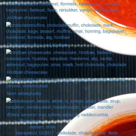
Jordbær-cheesecake
Chokolademuffins med hindbær
Hindbær-cheesecake
Varm whiskytoddy
Æbleis serveret med syltede æbler og nøddecrumble
Author:
Piskeriset
Filed Under:
dessert
,
drink
Tags:
benspænd 12-2017
,
chokolade
,
chokoladelikør
,
fløde
,