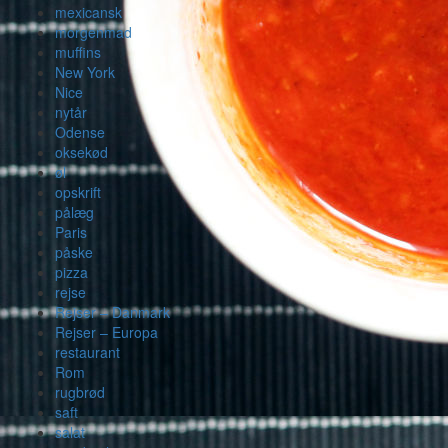
mexicansk
morgenmad
muffins
New York
Nice
nytår
Odense
oksekød
øl
opskrift
pålæg
Paris
påske
pizza
rejse
Rejser – Danmark
Rejser – Europa
restaurant
Rom
rugbrød
saft
salat