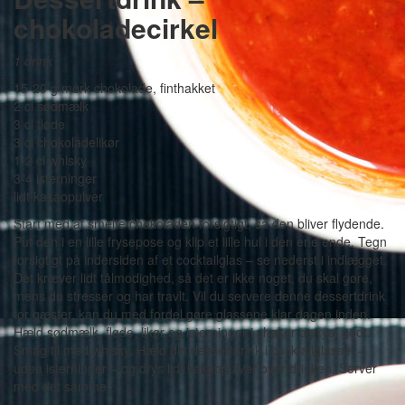
chokoladecirkel
1 drink
15-20 g mørk chokolade, finthakket
2 cl sødmælk
3 cl fløde
3 cl chokoladelikør
1-2 cl whisky
3-4 isterninger
lidt kakaopulver
Start med at smelte chokoladen forsigtigt, så den bliver flydende.
Put den i en lille frysepose og klip et lille hul i den ene ende. Tegn
forsigtigt på indersiden af et cocktailglas – se nederst i indlægget.
Det kræver lidt tålmodighed, så det er ikke noget, du skal gøre,
mens du stresser og har travlt. Vil du servere denne dessertdrink
for gæster, kan du med fordel gøre glassene klar dagen inden.
Hæld sødmælk, fløde, likør og isterninger i shaker og ryst godt.
Smag til med whisky. Hæld din dessertdrink i cocktailglasset –
uden isterninger – og drys lidt kakaopulver over drinken. Servér
med det samme.