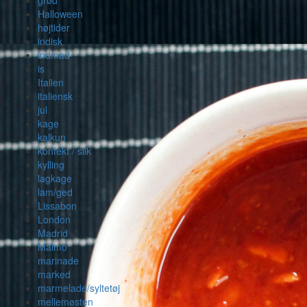
grød
Halloween
højtider
indisk
indmad
is
Italien
italiensk
jul
kage
kalkun
konfekt / slik
kylling
lagkage
lam/ged
Lissabon
London
Madrid
Malmö
marinade
marked
marmelade/syltetøj
mellemøsten