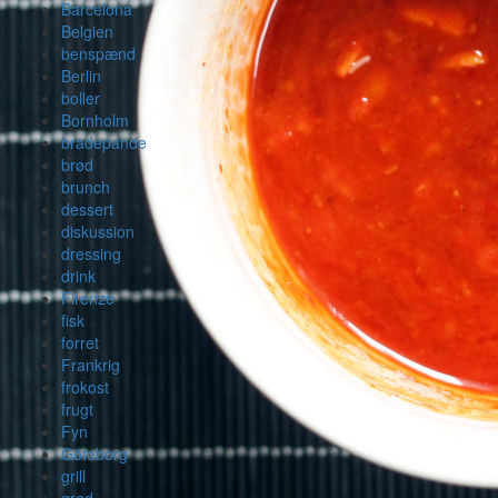
Barcelona
Belgien
benspænd
Berlin
boller
Bornholm
bradepande
brød
brunch
dessert
diskussion
dressing
drink
Firenze
fisk
forret
Frankrig
frokost
frugt
Fyn
Göteborg
grill