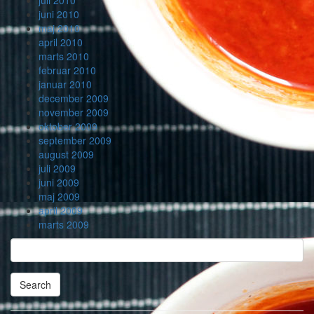
juli 2010
juni 2010
maj 2010
april 2010
marts 2010
februar 2010
januar 2010
december 2009
november 2009
oktober 2009
september 2009
august 2009
juli 2009
juni 2009
maj 2009
april 2009
marts 2009
Search
Searching