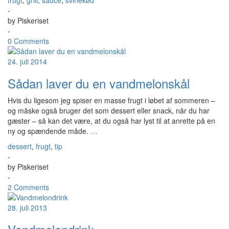
frugt
,
grill
,
sauce
,
svinekød
-
by
Piskeriset
-
0 Comments
24. juli 2014
Sådan laver du en vandmelonskål
Hvis du ligesom jeg spiser en masse frugt i løbet af sommeren –
og måske også bruger det som dessert eller snack, når du har
gæster – så kan det være, at du også har lyst til at anrette på en
ny og spændende måde.
…
dessert
,
frugt
,
tip
-
by
Piskeriset
-
2 Comments
28. juli 2013