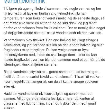
Vandmelondrink
Tidligere på ugen grillede vi sammen med nogle venner, og her
fik jeg lyst til at lave en hurtig vandmelondrink. Nu har
temperaturen som bekendt været rimelig høj de seneste dage, så
det måtte ikke være en alt for tung og sød drink, og jeg fandt
derfor vandmelonen frem fra køleskabet. Der er nemlig ikke noget
så dejligt læskende som en iskold vandmelondrink her i varmen.
Vandmelonen blev flækket. Den ene halvdel blev lagt tilbage i
køleskabet, og jeg fjernede skallen på den anden halvdel og skar
frugtkødet i mindre stykker. Du kan vælge enten at fryse
melonstykkerne ned, inden du skal bruge dem – eller du kan
hælde frugtkødet over i en blender sammen med et par håndfulde
isterninger. Husk at fjerne stenene.
Blend vandmelonstykkerne – gerne sammen med isterninger –
indtil du får en ensartet iskold vandmelonsaft. Tilsæt lidt vodka –
hvor meget/lidt afhænger af, om du vil kunne smage vodkaen
eller ej.
Hæld din vandmelondrink i cocktailglas og servér med det
samme. Vil du gøre det ekstra festligt, smører du kanten af
glassene med lidt honning, inden du trykker dem ned i grønt
sukker.