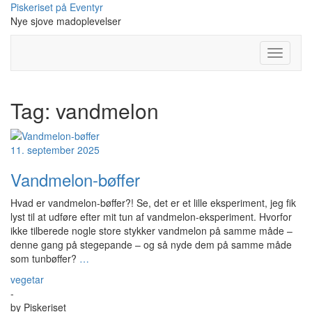
Skip
Piskeriset på Eventyr
to
Nye sjove madoplevelser
content
Toggle
Navigati
Tag:
vandmelon
11. september 2025
Vandmelon-bøffer
Hvad er vandmelon-bøffer?! Se, det er et lille eksperiment, jeg fik
lyst til at udføre efter mit tun af vandmelon-eksperiment. Hvorfor
ikke tilberede nogle store stykker vandmelon på samme måde –
denne gang på stegepande – og så nyde dem på samme måde
som tunbøffer?
…
vegetar
-
by
Piskeriset