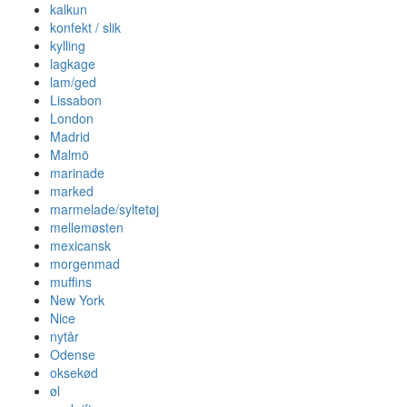
kalkun
konfekt / slik
kylling
lagkage
lam/ged
Lissabon
London
Madrid
Malmö
marinade
marked
marmelade/syltetøj
mellemøsten
mexicansk
morgenmad
muffins
New York
Nice
nytår
Odense
oksekød
øl