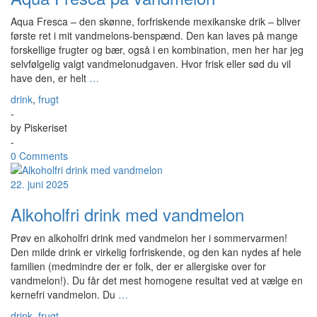
Aqua Fresca – den skønne, forfriskende mexikanske drik – bliver
første ret i mit vandmelons-benspænd. Den kan laves på mange
forskellige frugter og bær, også i en kombination, men her har jeg
selvfølgelig valgt vandmelonudgaven. Hvor frisk eller sød du vil
have den, er helt
…
drink
,
frugt
-
by
Piskeriset
-
0 Comments
22. juni 2025
Alkoholfri drink med vandmelon
Prøv en alkoholfri drink med vandmelon her i sommervarmen!
Den milde drink er virkelig forfriskende, og den kan nydes af hele
familien (medmindre der er folk, der er allergiske over for
vandmelon!). Du får det mest homogene resultat ved at vælge en
kernefri vandmelon. Du
…
drink
,
frugt