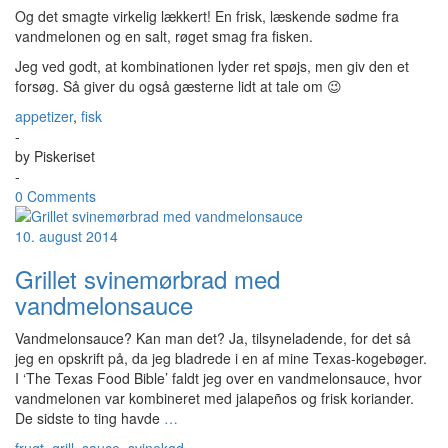
Og det smagte virkelig lækkert! En frisk, læskende sødme fra
vandmelonen og en salt, røget smag fra fisken.
Jeg ved godt, at kombinationen lyder ret spøjs, men giv den et
forsøg. Så giver du også gæsterne lidt at tale om 😉
appetizer
,
fisk
-
by
Piskeriset
-
0 Comments
10. august 2014
Grillet svinemørbrad med
vandmelonsauce
Vandmelonsauce? Kan man det? Ja, tilsyneladende, for det så
jeg en opskrift på, da jeg bladrede i en af mine Texas-kogebøger.
I ‘The Texas Food Bible’ faldt jeg over en vandmelonsauce, hvor
vandmelonen var kombineret med jalapeños og frisk koriander.
De sidste to ting havde
…