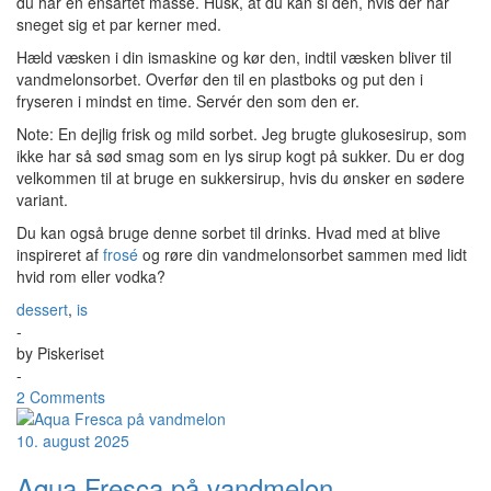
du har en ensartet masse. Husk, at du kan si den, hvis der har
sneget sig et par kerner med.
Hæld væsken i din ismaskine og kør den, indtil væsken bliver til
vandmelonsorbet. Overfør den til en plastboks og put den i
fryseren i mindst en time. Servér den som den er.
Note: En dejlig frisk og mild sorbet. Jeg brugte glukosesirup, som
ikke har så sød smag som en lys sirup kogt på sukker. Du er dog
velkommen til at bruge en sukkersirup, hvis du ønsker en sødere
variant.
Du kan også bruge denne sorbet til drinks. Hvad med at blive
inspireret af
frosé
og røre din vandmelonsorbet sammen med lidt
hvid rom eller vodka?
dessert
,
is
-
by
Piskeriset
-
2 Comments
10. august 2025
Aqua Fresca på vandmelon