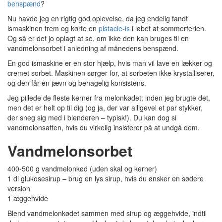
benspænd
?
Nu havde jeg en rigtig god oplevelse, da jeg endelig fandt
ismaskinen frem og kørte en
pistacie-is
i løbet af sommerferien.
Og så er det jo oplagt at se, om ikke den kan bruges til en
vandmelonsorbet i anledning af månedens benspænd.
En god ismaskine er en stor hjælp, hvis man vil lave en lækker og
cremet sorbet. Maskinen sørger for, at sorbeten ikke krystalliserer,
og den får en jævn og behagelig konsistens.
Jeg pillede de fleste kerner fra melonkødet, inden jeg brugte det,
men det er helt op til dig (og ja, der var alligevel et par stykker,
der sneg sig med i blenderen – typisk!). Du kan dog si
vandmelonsaften, hvis du virkelig insisterer på at undgå dem.
Vandmelonsorbet
400-500 g vandmelonkød (uden skal og kerner)
1 dl glukosesirup – brug en lys sirup, hvis du ønsker en sødere
version
1 æggehvide
Blend vandmelonkødet sammen med sirup og æggehvide, indtil