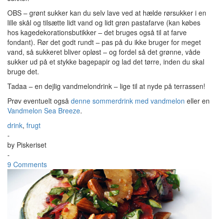
OBS – grønt sukker kan du selv lave ved at hælde rørsukker i en
lille skål og tilsætte lidt vand og lidt grøn pastafarve (kan købes
hos kagedekorationsbutikker – det bruges også til at farve
fondant). Rør det godt rundt – pas på du ikke bruger for meget
vand, så sukkeret bliver opløst – og fordel så det grønne, våde
sukker ud på et stykke bagepapir og lad det tørre, inden du skal
bruge det.
Tadaa – en dejlig vandmelondrink – lige til at nyde på terrassen!
Prøv eventuelt også
denne sommerdrink med vandmelon
eller en
Vandmelon Sea Breeze
.
drink
,
frugt
-
by
Piskeriset
-
9 Comments