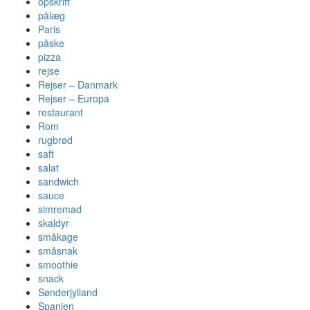
opskrift
pålæg
Paris
påske
pizza
rejse
Rejser – Danmark
Rejser – Europa
restaurant
Rom
rugbrød
saft
salat
sandwich
sauce
simremad
skaldyr
småkage
småsnak
smoothie
snack
Sønderjylland
Spanien