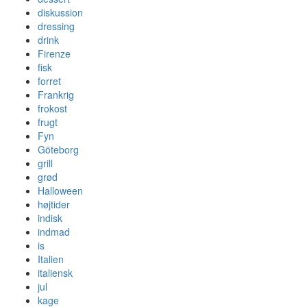
diskussion
dressing
drink
Firenze
fisk
forret
Frankrig
frokost
frugt
Fyn
Göteborg
grill
grød
Halloween
højtider
indisk
indmad
is
Italien
italiensk
jul
kage