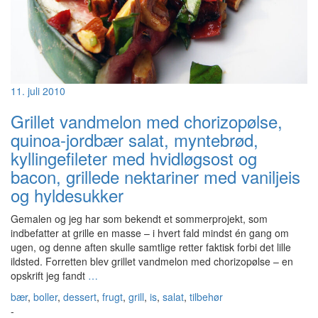
11. juli 2010
Grillet vandmelon med chorizopølse,
quinoa-jordbær salat, myntebrød,
kyllingefileter med hvidløgsost og
bacon, grillede nektariner med vaniljeis
og hyldesukker
Gemalen og jeg har som bekendt et sommerprojekt, som
indbefatter at grille en masse – i hvert fald mindst én gang om
ugen, og denne aften skulle samtlige retter faktisk forbi det lille
ildsted. Forretten blev grillet vandmelon med chorizopølse – en
opskrift jeg fandt
…
bær
,
boller
,
dessert
,
frugt
,
grill
,
is
,
salat
,
tilbehør
-