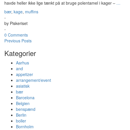
havde heller ikke lige tænkt på at bruge polentamel i kager –
…
bær
,
kage
,
muffins
-
by
Piskeriset
-
0 Comments
Previous Posts
Kategorier
Aarhus
and
appetizer
arrangement/event
asiatisk
bær
Barcelona
Belgien
benspænd
Berlin
boller
Bornholm