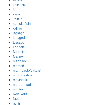
italiensk
jul
kage
kalkun
konfekt / slik
kylling
lagkage
lam/ged
Lissabon
London
Madrid
Malmö
marinade
marked
marmelade/syltetøj
mellemøsten
mexicansk
morgenmad
muffins
New York
Nice
nytår