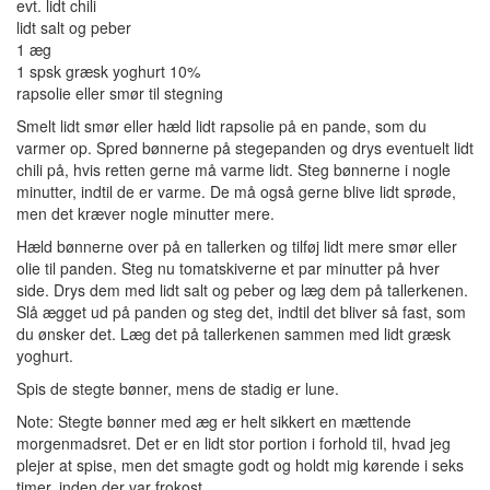
evt. lidt chili
lidt salt og peber
1 æg
1 spsk græsk yoghurt 10%
rapsolie eller smør til stegning
Smelt lidt smør eller hæld lidt rapsolie på en pande, som du
varmer op. Spred bønnerne på stegepanden og drys eventuelt lidt
chili på, hvis retten gerne må varme lidt. Steg bønnerne i nogle
minutter, indtil de er varme. De må også gerne blive lidt sprøde,
men det kræver nogle minutter mere.
Hæld bønnerne over på en tallerken og tilføj lidt mere smør eller
olie til panden. Steg nu tomatskiverne et par minutter på hver
side. Drys dem med lidt salt og peber og læg dem på tallerkenen.
Slå ægget ud på panden og steg det, indtil det bliver så fast, som
du ønsker det. Læg det på tallerkenen sammen med lidt græsk
yoghurt.
Spis de stegte bønner, mens de stadig er lune.
Note: Stegte bønner med æg er helt sikkert en mættende
morgenmadsret. Det er en lidt stor portion i forhold til, hvad jeg
plejer at spise, men det smagte godt og holdt mig kørende i seks
timer, inden der var frokost.