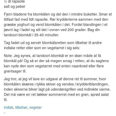
½ dl rapsolie
salt og peber
Fjern bladene fra blomkålen og del den i mindre buketter. Smør et
ildfast fad med lidt rapsolie. Rør krydderierne sammen med den
græske yoghurt og vend blomkålen i det. Fordel blandingen i et
jævnt lag i fadet og stil det i ovnen ved 200 grader. Bag din
tandoori-blomkål i 35-40 minutter.
Tag fadet ud og servér blomkålsretten som tilbehør til andre
indiske retter eller som en vegetarret i sig selv.
Note: Jeg synes, at tandoori-blomkål er en skøn måde at få
blomkål på! Og så er der så megen smag i retten, at du sagtens
kan nyde den som vegetarret med enten naanbrød eller flere
grøntsager til.
Jeg tror, at jeg vil lave en udgave af denne ret til sommer, hvor
blomkålen skæres i tykke skiver og vendes i krydderiblandingen,
inden skiverne bliver lagt på udendørsgrillen ved indirekte varme.
Det må være en ret lækker sommerret med en grøn, sprød salat
til.
indisk
,
tilbehør
,
vegetar
-