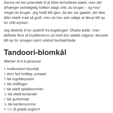
Denne ret har potentiale til at blive forholdsvis stærk, men det
afhænger selvfølgelig hvilken slags chili, du bruger – og hvor
meget du bruger. Jeg holdt lidt igen, da der var gæster, der ikke
tåler stærk mad så godt, men du kan selv vælge at skrue lidt op
for chili-styrken.
Jeg skelede til en opskrift fra kogebogen
‘Dhaba walla’
, men
skiftede flere af krydderierne ud med den stødte udgave, skruede
lidt op for smagen samt udelod laurbærblade.
Tandoori-blomkål
tilbehør til 4-6 personer
1 mellemstort blomkål
1 stort fed hvidløg, presset
1 tsk ingefærpulver
1 tsk chiliflager
1 tsk stødt spidskommen
½ tsk stødt koriander
1 tsk gurkemeje
½ tsk kardemomme
1-1½ dl græsk yoghurt