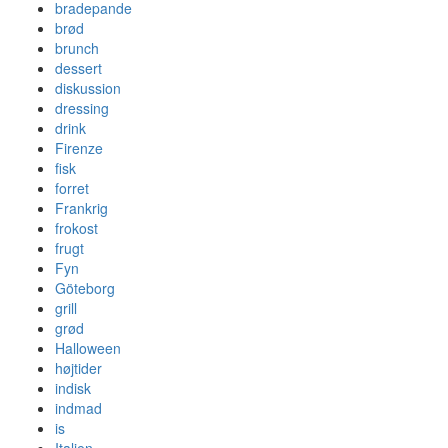
bradepande
brød
brunch
dessert
diskussion
dressing
drink
Firenze
fisk
forret
Frankrig
frokost
frugt
Fyn
Göteborg
grill
grød
Halloween
højtider
indisk
indmad
is
Italien