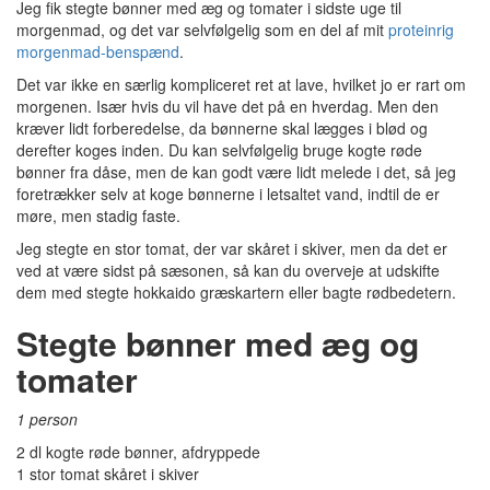
Jeg fik stegte bønner med æg og tomater i sidste uge til
morgenmad, og det var selvfølgelig som en del af mit
proteinrig
morgenmad-benspænd
.
Det var ikke en særlig kompliceret ret at lave, hvilket jo er rart om
morgenen. Især hvis du vil have det på en hverdag. Men den
kræver lidt forberedelse, da bønnerne skal lægges i blød og
derefter koges inden. Du kan selvfølgelig bruge kogte røde
bønner fra dåse, men de kan godt være lidt melede i det, så jeg
foretrækker selv at koge bønnerne i letsaltet vand, indtil de er
møre, men stadig faste.
Jeg stegte en stor tomat, der var skåret i skiver, men da det er
ved at være sidst på sæsonen, så kan du overveje at udskifte
dem med stegte hokkaido græskartern eller bagte rødbedetern.
Stegte bønner med æg og
tomater
1 person
2 dl kogte røde bønner, afdryppede
1 stor tomat skåret i skiver