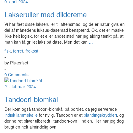
9. april 2024
Lakseruller med dildcreme
Vi har fået disse lakseruller til aftensmad, og de er naturligvis en
del af månedens luksus-dåsemad benspænd. Ok, det er måske
ikke helt logisk, for et eller andet sted har jeg aldrig tænkt på, at
man kan få grillet laks på dåse. Men det kan
…
fisk
,
forret
,
frokost
-
by
Piskeriset
-
0 Comments
21. februar 2024
Tandoori-blomkål
Der kom også tandoori-blomkål på bordet, da jeg serverede
indisk lammekølle
for nylig. Tandoori er et
blandingskrydderi
, og
denne ret bliver tilberedt i tandoori-ovn i Indien. Her har jeg dog
brugt en helt almindelig ovn.