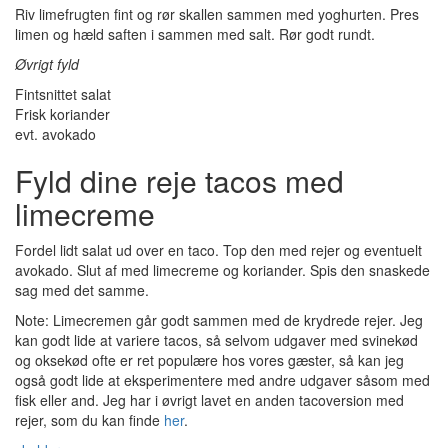
Riv limefrugten fint og rør skallen sammen med yoghurten. Pres
limen og hæld saften i sammen med salt. Rør godt rundt.
Øvrigt fyld
Fintsnittet salat
Frisk koriander
evt. avokado
Fyld dine reje tacos med
limecreme
Fordel lidt salat ud over en taco. Top den med rejer og eventuelt
avokado. Slut af med limecreme og koriander. Spis den snaskede
sag med det samme.
Note: Limecremen går godt sammen med de krydrede rejer. Jeg
kan godt lide at variere tacos, så selvom udgaver med svinekød
og oksekød ofte er ret populære hos vores gæster, så kan jeg
også godt lide at eksperimentere med andre udgaver såsom med
fisk eller and. Jeg har i øvrigt lavet en anden tacoversion med
rejer, som du kan finde
her
.