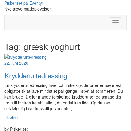
Skip
Piskeriset på Eventyr
to
Nye sjove madoplevelser
content
Toggle
Navigati
Tag:
græsk yoghurt
22. juni 2026
Krydderurtedressing
En krydderurtedressing lavet på friske krydderurter er nærmest
obligatorisk at lave mindst et par gange i løbet af sommeren! Du
kan bruge få eller mange forskellige krydderurter og smage dig
frem til hvilken kombination, du bedst kan lide. Og du kan
selvfølgelig lave forskellige varianter,
…
tilbehør
-
by
Piskeriset