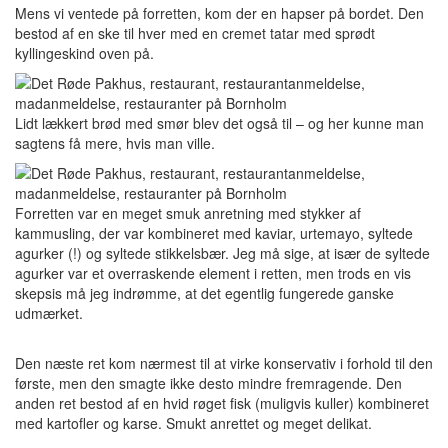
Mens vi ventede på forretten, kom der en hapser på bordet. Den
bestod af en ske til hver med en cremet tatar med sprødt
kyllingeskind oven på.
Lidt lækkert brød med smør blev det også til – og her kunne man
sagtens få mere, hvis man ville.
Forretten var en meget smuk anretning med stykker af
kammusling, der var kombineret med kaviar, urtemayo, syltede
agurker (!) og syltede stikkelsbær. Jeg må sige, at især de syltede
agurker var et overraskende element i retten, men trods en vis
skepsis må jeg indrømme, at det egentlig fungerede ganske
udmærket.
Den næste ret kom nærmest til at virke konservativ i forhold til den
første, men den smagte ikke desto mindre fremragende. Den
anden ret bestod af en hvid røget fisk (muligvis kuller) kombineret
med kartofler og karse. Smukt anrettet og meget delikat.