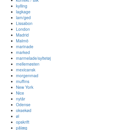
konfekt / slik
kylling
lagkage
lam/ged
Lissabon
London
Madrid
Malmö
marinade
marked
marmelade/syltetøj
mellemøsten
mexicansk
morgenmad
muffins
New York
Nice
nytår
Odense
oksekød
øl
opskrift
pålæg