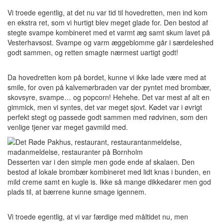
Vi troede egentlig, at det nu var tid til hovedretten, men ind kom
en ekstra ret, som vi hurtigt blev meget glade for. Den bestod af
stegte svampe kombineret med et varmt æg samt skum lavet på
Vesterhavsost. Svampe og varm æggeblomme går i særdeleshed
godt sammen, og retten smagte nærmest uartigt godt!
Da hovedretten kom på bordet, kunne vi ikke lade være med at
smile, for oven på kalvemørbraden var der pyntet med brombær,
skovsyre, svampe… og popcorn! Hehehe. Det var mest af alt en
gimmick, men vi syntes, det var meget sjovt. Kødet var i øvrigt
perfekt stegt og passede godt sammen med rødvinen, som den
venlige tjener var meget gavmild med.
Desserten var i den simple men gode ende af skalaen. Den
bestod af lokale brombær kombineret med lidt knas i bunden, en
mild creme samt en kugle is. Ikke så mange dikkedarer men god
plads til, at bærrene kunne smage igennem.
Vi troede egentlig, at vi var færdige med måltidet nu, men