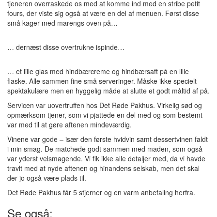
tjeneren overraskede os med at komme ind med en stribe petit
fours, der viste sig også at være en del af menuen. Først disse
små kager med marengs oven på…
… dernæst disse overtrukne ispinde…
… et lille glas med hindbærcreme og hindbærsaft på en lille
flaske. Alle sammen fine små serveringer. Måske ikke specielt
spektakulære men en hyggelig måde at slutte et godt måltid af på.
Servicen var uovertruffen hos Det Røde Pakhus. Virkelig sød og
opmærksom tjener, som vi pjattede en del med og som bestemt
var med til at gøre aftenen mindeværdig.
Vinene var gode – især den første hvidvin samt dessertvinen faldt
i min smag. De matchede godt sammen med maden, som også
var yderst velsmagende. Vi fik ikke alle detaljer med, da vi havde
travlt med at nyde aftenen og hinandens selskab, men det skal
der jo også være plads til.
Det Røde Pakhus får 5 stjerner og en varm anbefaling herfra.
Se også: