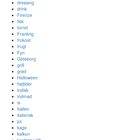
dressing
drink
Firenze
fisk
forret
Frankrig
frokost
frugt
Fyn
Göteborg
grill
grød
Halloween
højtider
indisk
indmad
is
Italien
italiensk
jul
kage
kalkun