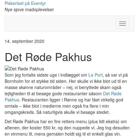
Skip
Piskeriset på Eventyr
to
Nye sjove madoplevelser
content
Toggle
Navigati
14. september 2020
Det Røde Pakhus
Som jeg fortalte sidste uge i indlægget om
Le Port
, så var vi på
Bornholm for et stykke tid siden. Her skulle vi ikke blot ud til en
masse skønne naturområder – nej, vi benyttede skam også
lejligheden til at besøge gode restauranter såsom
Det Røde
Pakhus
. Restauranten ligger i Rønne og har fået virkelig god
omtale – ikke blot i medierne men også fra flere i min
omgangskreds. Så naturligvis skulle vi besøge stedet.
Det Røde Pakhus har en fire retters menu (plus lidt ekstra) om
aftenen, der koster 550 kr, og den nuppede vi. Jeg tog desuden
en vinmenu til, mens gemalen holdt sig til et enkelt glas vin.