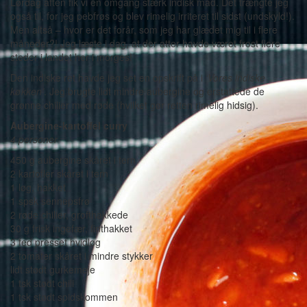
Lørdag aften fik vi en omgang stærk indisk mad. Det trængte jeg
også til, for jeg pebfrøs og blev rimelig irriteret til sidst (undskyld!).
Men altså – hvor er det forår, som jeg har glædet mig til i flere
måneder?! Jeg læste i dag, at der atter havde været frost flere
steder i landet her i morges!
Den indiske ret havde jeg set en opskrift på i
‘Vores indiske
køkken’
. Jeg brugte lidt mindre aubergine og erstattede de
grønne chilier med røde (hvilket gør retten rimelig hidsig).
Aubergine-kartoffel curry
4 personer
450 g aubergine skåret i tern
2 kartofler skåret i tern
1 løg, hakket
1 spsk sennepsfrø
2 røde chilier, grofthakkede
30 g frisk ingefær, finthakket
3 fed presset hvidløg
2 tomater skåret i mindre stykker
lidt stødt gurkemeje
1 tsk stødt chili
1 tsk stødt spidskommen