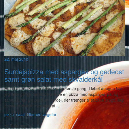
22. maj 2010
Surdejspizza med asparges og gedeost
samt grøn salat med skvalderkål
Her til aften fik vi surdejspizza for første gang. I løbet af ugen har
jeg flere gange tænkt på at lave en pizza med asparges på, og
samtidig har jeg også en surdej, der trænger til at blive brugt. Jeg
havde et øjeblik overvejet at
…
pizza
,
salat
,
tilbehør
,
vegetar
-
by
Piskeriset