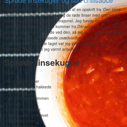
Disse sprøde linsekugler er inspireret af en opskrift fra
‘Den store
vegetarbog’
, og her erstattede jeg de røde linser med grønne og
brugte kikærtemel i stedet for majsmel. Jeg havde en opskrift på
chilimarinade liggende, som kommer fra Dansukker, og her kunne
jeg ikke nære mig og pillede ved den, så jeg fik en mere stærk og
kompakt sauce, som passede usædvanligt godt med
linsekuglerne. I det hele taget var jeg yderst tilfreds med
frokosten, så den kan jeg varmt anbefale!
Sprøde linsekugler
50 stk.
250 g grønne linser
2 store forårsløg, hakkede
2 fed hvidløg
1 tsk stødt spidskommen
80 g rasp
120 g revet cheddar
1 stor squash, groftrevet
150 g kikærtemel
olie til dybstegning