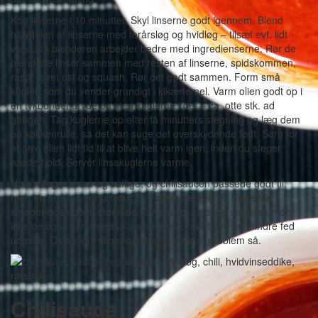
Kog linserne i 10 minutter. Skyl linserne godt igennem. Blend
halvdelen af linserne med forårsløg og hvidløg – tilsæt evt. lidt
vand, så blenderen arbejder bedre med ingredienserne. Rør de
blendede linser sammen med resten af linserne, spidskommen,
rasp, revet ost og squash. Rør det godt sammen. Form små
kugler, som du vender grundigt i kikærtemel. Varm olien godt op i
en tykbundet gryde og steg kuglerne i det – ca. otte stk. ad
gangen. Tag kuglerne op efter få minutters stegning og læg dem
på køkkenrulle, så det kan suge det overskydende fedt. Sørg for
at give olien lidt tid til at blive helt varm igen, inden du steger
næste hold. Servér linsekuglerne varme.
Note: Meget lækre og saftige, og chilisaucen passede godt til,
men en mynte-yoghurtsauce vil også være fin til. Kuglerne
smager også godt, inden de bliver rullet i mel og stegt, så mon
ikke de også kan steges i ovnen, hvis du vil have en mindre fed
udgave. Osten kan til gengæld godt blive et problem så.
Chilisauce