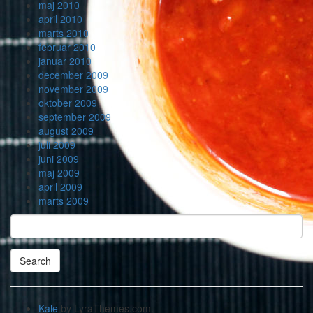
maj 2010
april 2010
marts 2010
februar 2010
januar 2010
december 2009
november 2009
oktober 2009
september 2009
august 2009
juli 2009
juni 2009
maj 2009
april 2009
marts 2009
Search
Searching
is
in
Kale
by LyraThemes.com.