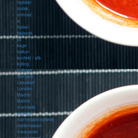
højtider
indisk
indmad
is
Italien
italiensk
jul
kage
kalkun
konfekt / slik
kylling
lagkage
lam/ged
Lissabon
London
Madrid
Malmö
marinade
marked
marmelade/syltetøj
mellemøsten
mexicansk
morgenmad