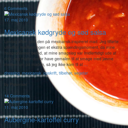
-
6 Comments
17. maj 2010
Mexicansk kødgryde og sød salsa
Lørdag aften stod den på mexicansk-inspireret mad. Jeg tilførte
ufrivilligt madlavningen et ekstra spændingsmoment, da mine
halsproblemer betød, at mine smagsløg var midlertidigt ude af
drift. Jeg måtte derfor have gemalen til at smage med jævne
mellemrum på maden, så jeg ikke kom til at
…
dressing
,
mexicansk
,
opskrift
,
tilbehør
,
vegetar
-
by
Piskeriset
-
14 Comments
11. maj 2010
Aubergine-kartoffel curry