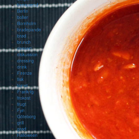
benspænd
Berlin
boller
Bornholm
bradepande
brød
brunch
dessert
diskussion
dressing
drink
Firenze
fisk
forret
Frankrig
frokost
frugt
Fyn
Göteborg
grill
grød
Halloween