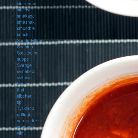
simremad
skaldyr
småkage
småsnak
smoothie
snack
Sønderjylland
Spanien
Stockholm
suppe
Sverige
svinekød
syltning
tærte
thai
tilbehør
tip
Tyskland
udflugt
varme drikke
vegetar
vildt