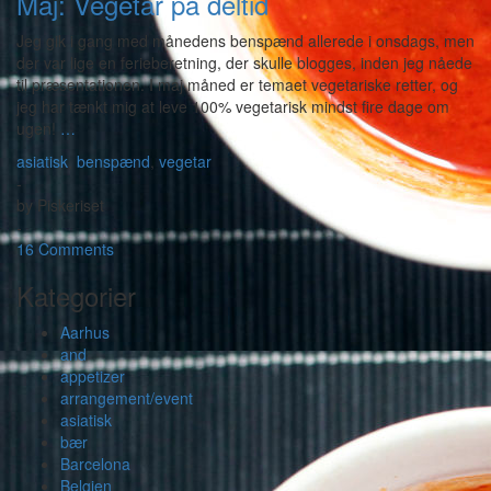
Maj: Vegetar på deltid
Jeg gik i gang med månedens benspænd allerede i onsdags, men
der var lige en ferieberetning, der skulle blogges, inden jeg nåede
til præsentationen. I maj måned er temaet vegetariske retter, og
jeg har tænkt mig at leve 100% vegetarisk mindst fire dage om
ugen!
…
asiatisk
,
benspænd
,
vegetar
-
by
Piskeriset
-
16 Comments
Kategorier
Aarhus
and
appetizer
arrangement/event
asiatisk
bær
Barcelona
Belgien