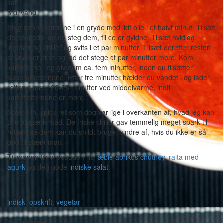
salt
3 dl vand
Steg sennepsfrøene i en gryde med lidt olie i et halvt minut. Tilsæt
de hakkede løg og steg dem, til de er gyldne. Tilsæt hvidløg,
ingefær og chilier og svits i et par minutter. Tilsæt derefter resten
af krydderierne og lad det stege et par minutter mere. Kom
kartoflerne i og giv dem ca. fem minutter, inden du tilsætter
aubergineternene. Efter tre minutter hælder du vandet i og lader
retten simre i 20-25 minutter ved middelvarme, indtil
kartoffelternene er møre.
Note: Fin, spicy ret som dog var lige i overkanten af, hvad jeg kan
tåle af stærk mad. De friske chilier gav temmelig meget spark til
retten, så dem kan du snildt bruge mindre af, hvis du ikke er så
god til stærk mad.
Til maden fik vi desuden ris,
æble-abrikos chutney
,
raita med
agurk
og den gode
indiske salat
.
indisk
,
opskrift
,
vegetar
-
by
Piskeriset