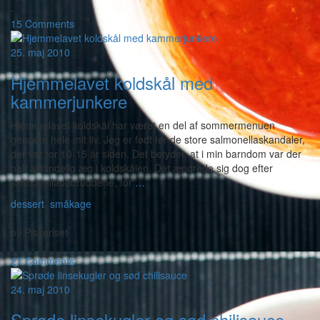
-
15 Comments
25. maj 2010
Hjemmelavet koldskål med
kammerjunkere
Hjemmelavet koldskål har været en del af sommermenuen
gennem hele mit liv. Jeg er født før de store salmonellaskandaler,
der var for 10-15 år siden. Det betyder, at i min barndom var der
helt almindelig æg i koldskålen. Det ændrede sig dog efter
salmonellaudbruddene, for
…
dessert
,
småkage
-
by
Piskeriset
-
27 Comments
24. maj 2010
Sprøde linsekugler og sød chilisauce