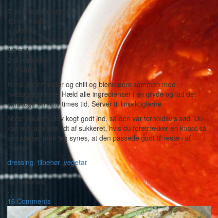
2 små røde peberfrugter
10 fed hvidløg
1 rød chili
½ dl hvidvinseddike
lidt salt
2 dl rørsukker
1 dl vand
Rens peberfrugter og chili og blend dem sammen med
hvidløgsfeddene. Hæld alle ingredienser i en gryde og lad det
småkoge en halv times tid. Servér til linsekuglerne
Note: Saucen blev kogt godt ind, så den var forholdsvis sød. Du
kan evt. udelade lidt af sukkeret, hvis du foretrækker en knapt så
sød sauce, men jeg synes, at den passede godt til resten af
maden.
dressing
,
tilbehør
,
vegetar
-
by
Piskeriset
-
16 Comments