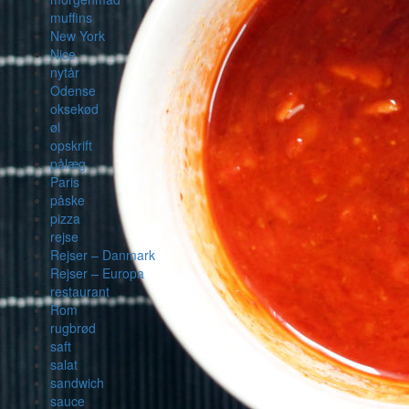
muffins
New York
Nice
nytår
Odense
oksekød
øl
opskrift
pålæg
Paris
påske
pizza
rejse
Rejser – Danmark
Rejser – Europa
restaurant
Rom
rugbrød
saft
salat
sandwich
sauce