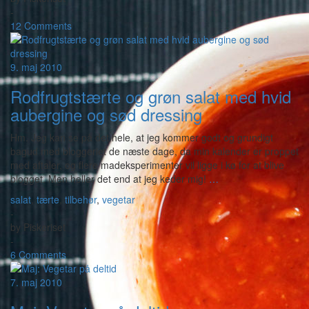
-
12 Comments
9. maj 2010
Rodfrugtstærte og grøn salat med hvid
aubergine og sød dressing
Hm. Jeg kan se på det hele, at jeg kommer godt og grundigt
bagud med bloggeriet de næste dage, da min kalender er proppet
med aftaler, og flere madeksperimenter vil ligge i kø for at blive
blogget. Men heller det end at jeg keder mig!
…
salat
,
tærte
,
tilbehør
,
vegetar
-
by
Piskeriset
-
6 Comments
7. maj 2010