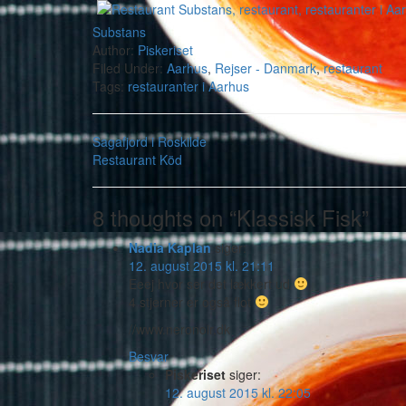
Substans
Author:
Piskeriset
Filed Under:
Aarhus
,
Rejser - Danmark
,
restaurant
Tags:
restauranter i Aarhus
Sagafjord i Roskilde
Restaurant Köd
8 thoughts on “Klassisk Fisk”
Nadia Kaplan
siger:
12. august 2015 kl. 21:11
Eeej hvor ser det lækkert ud
4 stjerner er også flot
//www.neronoir.dk
Besvar
Piskeriset
siger:
12. august 2015 kl. 22:05