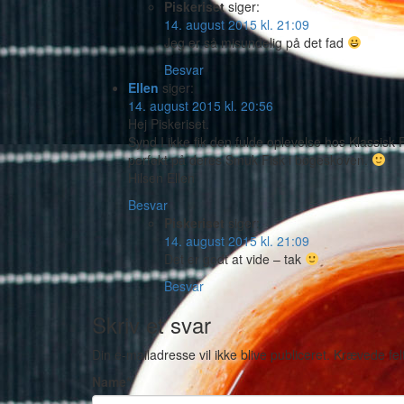
Piskeriset
siger:
14. august 2015 kl. 21:09
Jeg er så misundelig på det fad
Besvar
Ellen
siger:
14. august 2015 kl. 20:56
Hej Piskeriset.
Synd I ikke fik den fulde oplevelse hos Klassisk F
perfekt på deres Smuk Fisk i bøgeskoven.
Hilsen Ellen
Besvar
Piskeriset
siger:
14. august 2015 kl. 21:09
Det er godt at vide – tak
Besvar
Skriv et svar
Din e-mailadresse vil ikke blive publiceret.
Krævede fel
Name
*