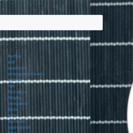
ategorier
Aarhus
and
appetizer
arrangement/event
asiatisk
bær
Barcelona
Belgien
benspænd
Berlin
boller
Bornholm
bradepande