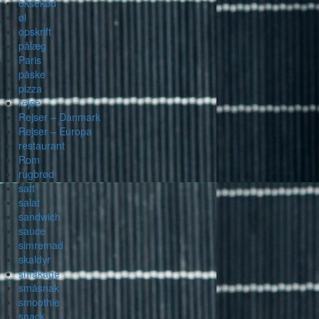
oksekød
øl
opskrift
pålæg
Paris
påske
pizza
rejse
Rejser – Danmark
Rejser – Europa
restaurant
Rom
rugbrød
saft
salat
sandwich
sauce
simremad
skaldyr
småkage
småsnak
smoothie
snack