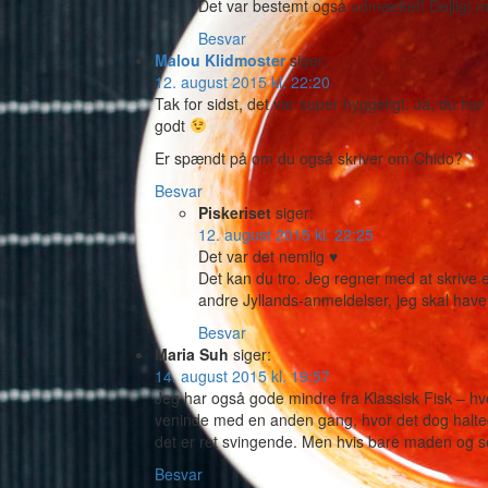
Det var bestemt også udmærket! Dejligt me
Besvar
Malou Klidmoster
siger:
12. august 2015 kl. 22:20
Tak for sidst, det var super hyggeligt. Ja, du har 
godt
Er spændt på om du også skriver om Chido?
Besvar
Piskeriset
siger:
12. august 2015 kl. 22:25
Det var det nemlig ♥
Det kan du tro. Jeg regner med at skrive e
andre Jyllands-anmeldelser, jeg skal hav
Besvar
Maria Suh
siger:
14. august 2015 kl. 19:57
Jeg har også gode mindre fra Klassisk Fisk – hvo
veninde med en anden gang, hvor det dog halted
det er ret svingende. Men hvis bare maden og 
Besvar