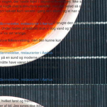
 nogen, der havde fejlet i nøgleoverleveringen. Ikke så snedigt.
ve nogle ekstra minutters ventetid, men det betød så også, at
om kokken kom senere i gang end ellers, og at han var alene
.
Vi brugte den ekstra ventetid
 Under resten af måltidet drak vi dog vand og hyldeblomstsaft,
i var ret tørstige.
store fiskeanretning, men den kunne kun bestilles om aftenen
Første ret var et stjerneskud
 bud på en sund og moderne udgave af den klassiske
måtte have været lidt mere dyppelse og evt. nogle sprøde
tten, men dejligt med et stjerneskud, hvor der er brugt
Det var dog den næste ret,
gurkestrimler og ristede macadamia-nødder. En lækker ret med
d agurk og nødder. Det er en smagssammensætning, jeg ikke
 Virkelig kræs.
vilket først og fremmest var synd for ham, der var alene på
ser af tid. Jeg synes dog ikke, jeg kan bedømme serviceniveauet