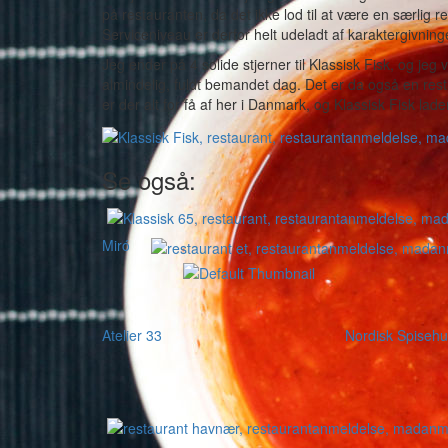
på restauranten, da det ikke lod til at være en særlig
Serviceniveau er derfor helt udeladt af karaktergivning
Jeg ender på 4 solide stjerner til Klassisk Fisk, og jeg
almindelig, fuldt bemandet dag. Det er da også en resta
er der alt for få af her i Danmark, og Klassisk Fisk lader
Se også:
Miró
Atelier 33
Nordisk Spiseh