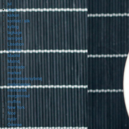
jul
kage
kalkun
konfekt / slik
kylling
lagkage
lam/ged
Lissabon
London
Madrid
Malmö
marinade
marked
marmelade/syltetøj
mellemøsten
mexicansk
morgenmad
muffins
New York
Nice
nytår
Odense