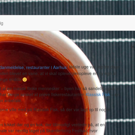
ig
K
I sidste uge var jeg tre dage
den blevet en vane, at vi skal opleve/genopleve en ny egn af
 ringe endda
et af en masse flinke mennesker – byen har så sandelig også et
 har længe ønsket at prøve fiskerestauranten
Klassisk Fisk
– en
an anbefale.
rne ville med på Klassisk Fisk, så der var lagt op til nogle
en lukket dør og en kok, der tålmodigt ventede på, at en
nale var nemlig taget på Skanderborg Festival, hvor