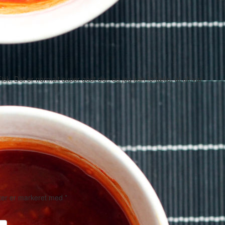
isk. Det er normalt super godt der, og jeg kan fortælle, at alt var
ter er markeret med
*