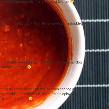
d en fiskerestaurant – flere af dem i DK, tak
helt ret – lidt sprødt knas ville ha’ gjort stjerneskuddet ekstra
n anmeldelse i slutningen af sidste uge – jeg har dog lige et par
e skrevet inden da
r jeg fik deres lækre fiskefad. Min veninde tog en anden
e gevaldigt med servicen, så ud fra din oplevelse kan det være
selskabet er godt…
M