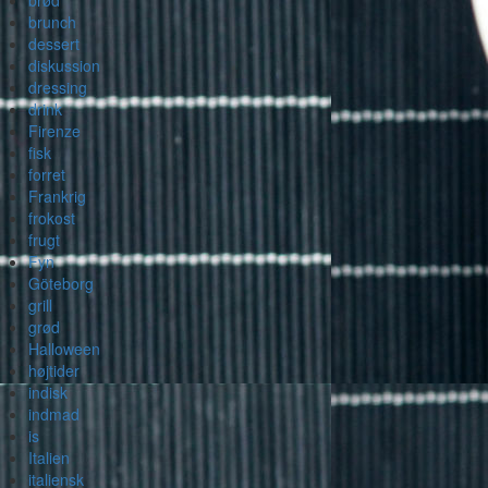
brød
brunch
dessert
diskussion
dressing
drink
Firenze
fisk
forret
Frankrig
frokost
frugt
Fyn
Göteborg
grill
grød
Halloween
højtider
indisk
indmad
is
Italien
italiensk