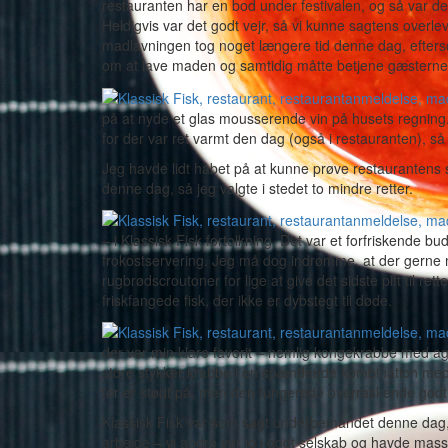
restauranten har en bod under festivalen, og så var der
Heldigvis var det godt vejr, så vi kunne sagtens overle
madlavningen tog noget længere tid denne dag, efters
om at lave maden og samtidig måtte betjene gæsterne
på at nyde et glas mousserende vin på husets regning.
for der var ret varmt den dag (også i restauranten), så v
Jeg havde lidt håbet på at kunne prøve restaurantens 
denne dag, så jeg valgte i stedet to mindre retter.
– i Klassisk Fisk fortolkning. Det var et forfriskende
frokostservering. Jeg må dog indrømme, at der gerne 
rugbrødscroutoner for lige at give det sidste pift til re
friskfangede fisk, der ikke er dybstegt til døde.
der var min klare favorit – nemlig kongekrabbe med a
store stykker krabbe i en spændende kombination me
før er stødt på, men den fungerede overraskende godt.
Klassisk Fisk var som sagt underbemandet denne dag, h
arbejde – vi andre var jo i godt selskab og havde mas