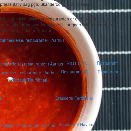
 repræsentativ dag pga. Skanderborg-misforståelsen.
en.
 vil bestemt ikke afvise, at restauranten er endnu bedre på en
urant, jeg gerne vender tilbage til, for gode fiskerestauranter
 til at høre til denne kategori.
Klassisk 65
Restaurant
Restaurant ET
Restaurant
us
Brasserie Ferdinand
Restaurant Havnær