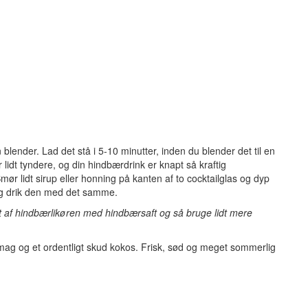
lender. Lad det stå i 5-10 minutter, inden du blender det til en
 lidt tyndere, og din hindbærdrink er knapt så kraftig
ør lidt sirup eller honning på kanten af to cocktailglas og dyp
 og drik den med det samme.
lidt af hindbærlikøren med hindbærsaft og så bruge lidt mere
ag og et ordentligt skud kokos. Frisk, sød og meget sommerlig