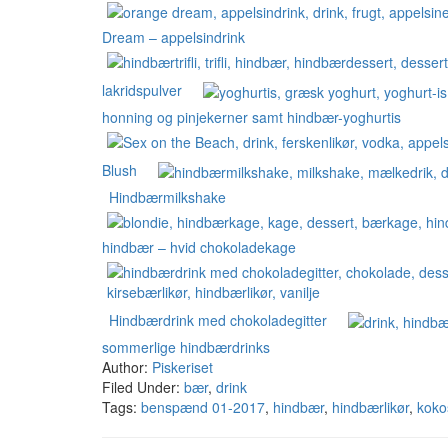
Dream – appelsindrink
lakridspulver
honning og pinjekerner samt hindbær-yoghurtis
Blush
Hindbærmilkshake
hindbær – hvid chokoladekage
Hindbærdrink med chokoladegitter
sommerlige hindbærdrinks
Author:
Piskeriset
Filed Under:
bær
,
drink
Tags:
benspænd 01-2017
,
hindbær
,
hindbærlikør
,
koko