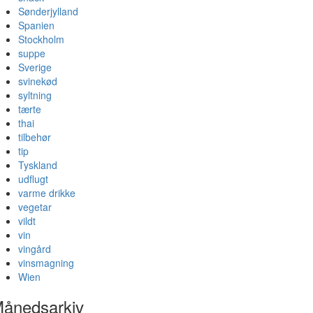
Sønderjylland
Spanien
Stockholm
suppe
Sverige
svinekød
syltning
tærte
thai
tilbehør
tip
Tyskland
udflugt
varme drikke
vegetar
vildt
vin
vingård
vinsmagning
Wien
ånedsarkiv