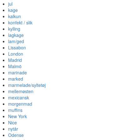
jul
kage
kalkun
konfekt / slik
kylling
lagkage
lam/ged
Lissabon
London
Madrid
Malmö
marinade
marked
marmelade/syltetøj
mellemøsten
mexicansk
morgenmad
muffins
New York
Nice
nytår
Odense