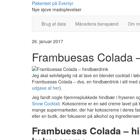
Skip
Piskeriset på Eventyr
to
Nye sjove madoplevelser
content
Brug af data
Månedens benspænd
Om m
26. januar 2017
Frambuesas Colada –
Jeg skal selvfølgelig nå at lave en blendet cocktail i løb
Frambuesas Colada – dvs. en hindbærdrink i stil med 
udgave af her
).
Jeg fandt nogle hjemmeplukkede hindbær i fryseren og 
Snow Cocktail
. Kokoscreme er en sød creme lavet på 
mange supermarkeder, der har kokoscreme i deres faste 
eller en butik, der fokuserer på alkohol og ingredienser 
Frambuesas Colada – h