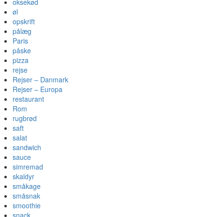
oksekød
øl
opskrift
pålæg
Paris
påske
pizza
rejse
Rejser – Danmark
Rejser – Europa
restaurant
Rom
rugbrød
saft
salat
sandwich
sauce
simremad
skaldyr
småkage
småsnak
smoothie
snack