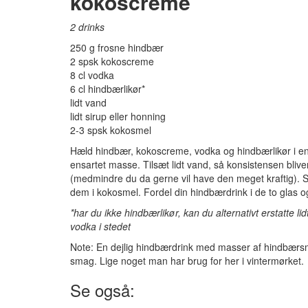
kokoscreme
2 drinks
250 g frosne hindbær
2 spsk kokoscreme
8 cl vodka
6 cl hindbærlikør*
lidt vand
lidt sirup eller honning
2-3 spsk kokosmel
Hæld hindbær, kokoscreme, vodka og hindbærlikør i en b
ensartet masse. Tilsæt lidt vand, så konsistensen bliver
(medmindre du da gerne vil have den meget kraftig). Sm
dem i kokosmel. Fordel din hindbærdrink i de to glas
*har du ikke hindbærlikør, kan du alternativt erstatte 
vodka i stedet
Note: En dejlig hindbærdrink med masser af hindbærsm
smag. Lige noget man har brug for her i vintermørket.
Se også: