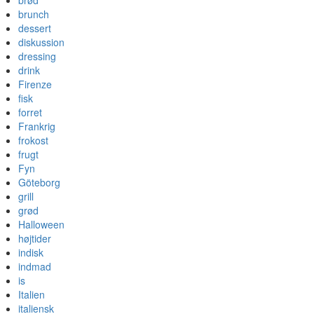
brød
brunch
dessert
diskussion
dressing
drink
Firenze
fisk
forret
Frankrig
frokost
frugt
Fyn
Göteborg
grill
grød
Halloween
højtider
indisk
indmad
is
Italien
italiensk