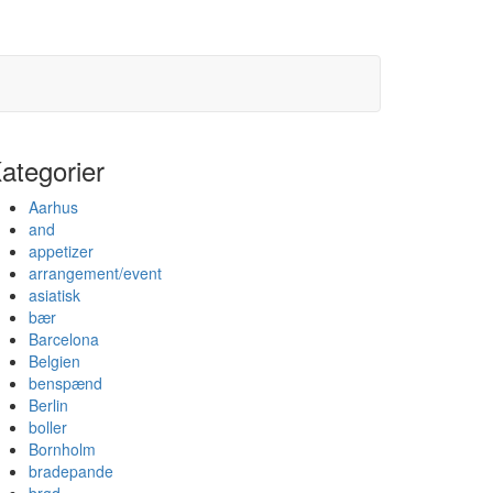
ategorier
Aarhus
and
appetizer
arrangement/event
asiatisk
bær
Barcelona
Belgien
benspænd
Berlin
boller
Bornholm
bradepande