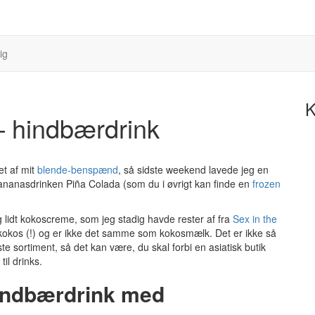
ig
K
 hindbærdrink
et af mit
blende-benspænd
, så sidste weekend lavede jeg en
ananasdrinken Piña Colada (som du i øvrigt kan finde en
frozen
lidt kokoscreme, som jeg stadig havde rester af fra
Sex in the
kokos (!) og er ikke det samme som kokosmælk. Det er ikke så
sortiment, så det kan være, du skal forbi en asiatisk butik
til drinks.
indbærdrink med