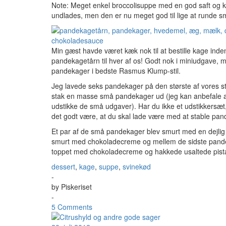
Note: Meget enkel broccolisuppe med en god saft og kr
undlades, men den er nu meget god til lige at runde s
Min gæst havde været kæk nok til at bestille kage ind
pandekagetårn til hver af os! Godt nok i miniudgave, me
pandekager i bedste Rasmus Klump-stil.
Jeg lavede seks pandekager på den største af vores st
stak en masse små pandekager ud (jeg kan anbefale at
udstikke de små udgaver). Har du ikke et udstikkersæ
det godt være, at du skal lade være med at stable pa
Et par af de små pandekager blev smurt med en dejlig pi
smurt med chokoladecreme og mellem de sidste pandek
toppet med chokoladecreme og hakkede usaltede pista
dessert
,
kage
,
suppe
,
svinekød
-
by
Piskeriset
-
5 Comments