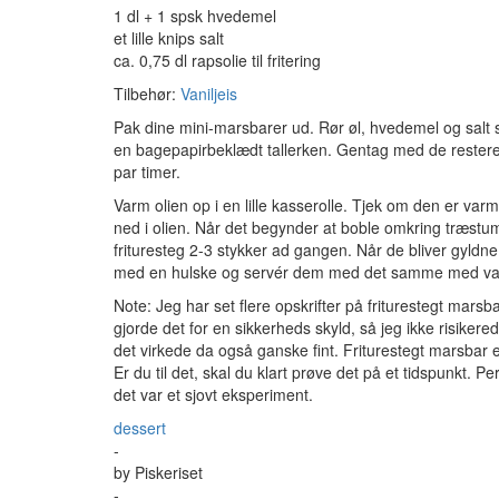
1 dl + 1 spsk hvedemel
et lille knips salt
ca. 0,75 dl rapsolie til fritering
Tilbehør:
Vaniljeis
Pak dine mini-marsbarer ud. Rør øl, hvedemel og salt
en bagepapirbeklædt tallerken. Gentag med de restere
par timer.
Varm olien op i en lille kasserolle. Tjek om den er va
ned i olien. Når det begynder at boble omkring træstum
frituresteg 2-3 stykker ad gangen. Når de bliver gyldn
med en hulske og servér dem med det samme med vani
Note: Jeg har set flere opskrifter på friturestegt marsb
gjorde det for en sikkerheds skyld, så jeg ikke risikere
det virkede da også ganske fint. Friturestegt marsbar 
Er du til det, skal du klart prøve det på et tidspunkt. 
det var et sjovt eksperiment.
dessert
-
by
Piskeriset
-