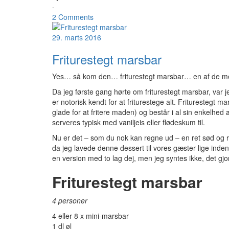
-
2 Comments
29. marts 2016
Friturestegt marsbar
Yes… så kom den… friturestegt marsbar… en af de mest
Da jeg første gang hørte om friturestegt marsbar, var 
er notorisk kendt for at friturestege alt. Friturestegt
glade for at fritere maden) og består i al sin enkelhed a
serveres typisk med vaniljeis eller flødeskum til.
Nu er det – som du nok kan regne ud – en ret sød og re
da jeg lavede denne dessert til vores gæster lige inde
en version med to lag dej, men jeg syntes ikke, det gjo
Friturestegt marsbar
4 personer
4 eller 8 x mini-marsbar
1 dl øl