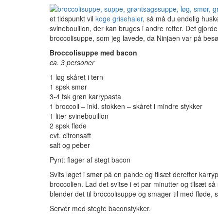
et tidspunkt vil
koge grisehaler
, så må du endelig huske
svinebouillon, der kan bruges i andre retter. Det gjord
broccolisuppe, som jeg lavede, da Ninjaen var på besø
Broccolisuppe med bacon
ca. 3 personer
1 løg skåret i tern
1 spsk smør
3-4 tsk grøn karrypasta
1 broccoli – inkl. stokken – skåret i mindre stykker
1 liter svinebouillon
2 spsk fløde
evt. citronsaft
salt og peber
Pynt: flager af stegt bacon
Svits løget i smør på en pande og tilsæt derefter karryp
broccolien. Lad det svitse i et par minutter og tilsæt s
blender det til broccolisuppe og smager til med fløde, sal
Servér med stegte baconstykker.