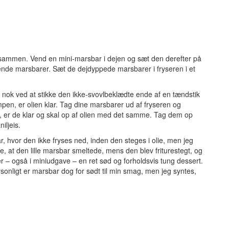
 sammen. Vend en mini-marsbar i dejen og sæt den derefter på
nde marsbarer. Sæt de dejdyppede marsbarer i fryseren i et
rm nok ved at stikke den ikke-svovlbeklædte ende af en tændstik
pen, er olien klar. Tag dine marsbarer ud af fryseren og
e, er de klar og skal op af olien med det samme. Tag dem op
ljeis.
ar, hvor den ikke fryses ned, inden den steges i olie, men jeg
de, at den lille marsbar smeltede, mens den blev friturestegt, og
er – også i miniudgave – en ret sød og forholdsvis tung dessert.
Personligt er marsbar dog for sødt til min smag, men jeg syntes,