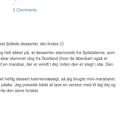
-
2 Comments
 fjollede desserter, der findes 🙂
jeg helt sikker på, at desserten stammede fra Sydstaterne, som
 marsbar stammer dog fra Scotland (hvor de åbenbart også er
f en marsbar, der er vendt i dej, inden den er stegt i olie. Den
t heftig dessert kaloriemæssigt, så jeg brugte mini-marsbarer,
n påske. Jeg prøvede både at lave en version med ét lag dej og
rde den store forskel.