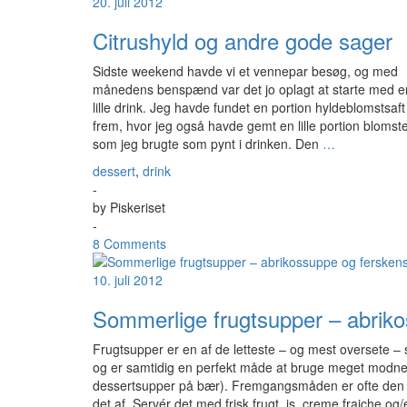
20. juli 2012
Citrushyld og andre gode sager
Sidste weekend havde vi et vennepar besøg, og med
månedens benspænd var det jo oplagt at starte med e
lille drink. Jeg havde fundet en portion hyldeblomstsaft
frem, hvor jeg også havde gemt en lille portion blomste
som jeg brugte som pynt i drinken. Den
…
dessert
,
drink
-
by
Piskeriset
-
8 Comments
10. juli 2012
Sommerlige frugtsupper – abrik
Frugtsupper er en af de letteste – og mest oversete –
og er samtidig en perfekt måde at bruge meget modne f
dessertsupper på bær). Fremgangsmåden er ofte den
det af. Servér det med frisk frugt, is, creme fraiche og/