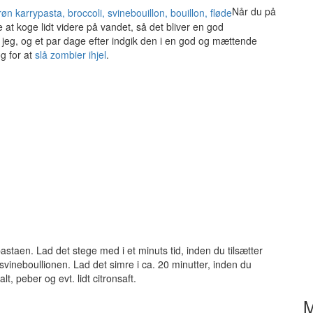
Når du på
 at koge lidt videre på vandet, så det bliver en god
e jeg, og et par dage efter indgik den i en god og mættende
g for at
slå zombier ihjel
.
astaen. Lad det stege med i et minuts tid, inden du tilsætter
å svineboullionen. Lad det simre i ca. 20 minutter, inden du
t, peber og evt. lidt citronsaft.
M