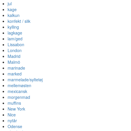
jul
kage
kalkun
konfekt / slik
kylling
lagkage
lam/ged
Lissabon
London
Madrid
Malmö
marinade
marked
marmelade/syltetøj
mellemøsten
mexicansk
morgenmad
muffins
New York
Nice
nytår
Odense