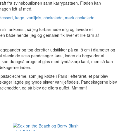
aft fra svinebouillonen samt karrypastaen. Fløden kan
magen lidt af med.
en sin ankomst, så jeg forbarmede mig og lavede et
n både hende, jeg og gemalen fik hver et lille tårn af
egepander og tog derefter udstikker på ca. 8 cm i diameter og
 stable de seks pandekager først, inden du begynder at
t, kan du også bruge et glas med tynd/skarp kant, men så kan
ndekagerne inden.
staciecreme, som jeg købte i Paris i efteråret, et par blev
ager lagde jeg tynde skiver vaniljeflødeis. Pandekagerne blev
cienødder, og så blev de ellers guffet. Mmmm!