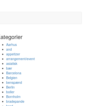
ategorier
Aarhus
and
appetizer
arrangement/event
asiatisk
bær
Barcelona
Belgien
benspænd
Berlin
boller
Bornholm
bradepande