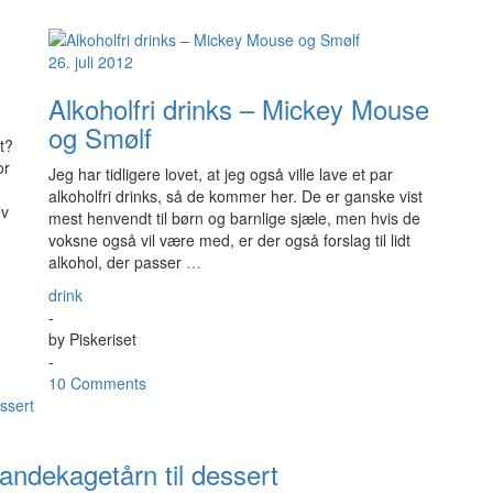
26. juli 2012
Alkoholfri drinks – Mickey Mouse
og Smølf
t?
or
Jeg har tidligere lovet, at jeg også ville lave et par
alkoholfri drinks, så de kommer her. De er ganske vist
ev
mest henvendt til børn og barnlige sjæle, men hvis de
voksne også vil være med, er der også forslag til lidt
alkohol, der passer
…
drink
-
by
Piskeriset
-
10 Comments
ndekagetårn til dessert