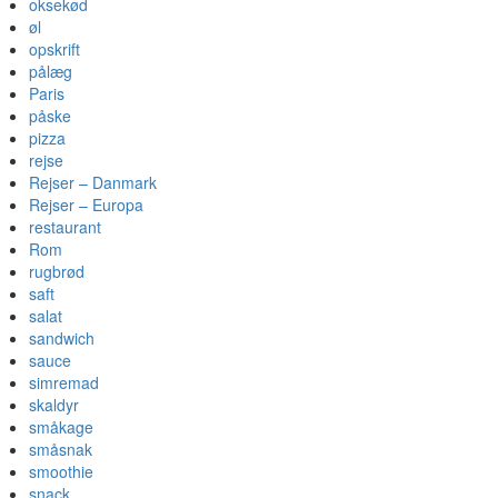
oksekød
øl
opskrift
pålæg
Paris
påske
pizza
rejse
Rejser – Danmark
Rejser – Europa
restaurant
Rom
rugbrød
saft
salat
sandwich
sauce
simremad
skaldyr
småkage
småsnak
smoothie
snack