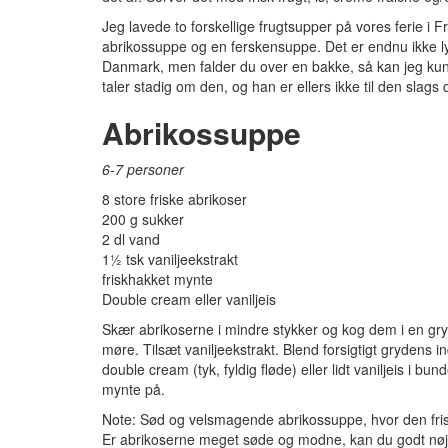
Jeg lavede to forskellige frugtsupper på vores ferie i
abrikossuppe og en ferskensuppe. Det er endnu ikke l
Danmark, men falder du over en bakke, så kan jeg kun
taler stadig om den, og han er ellers ikke til den slags 
Abrikossuppe
6-7 personer
8 store friske abrikoser
200 g sukker
2 dl vand
1½ tsk vaniljeekstrakt
friskhakket mynte
Double cream eller vaniljeis
Skær abrikoserne i mindre stykker og kog dem i en gr
møre. Tilsæt vaniljeekstrakt. Blend forsigtigt grydens ind
double cream (tyk, fyldig fløde) eller lidt vaniljeis i b
mynte på.
Note: Sød og velsmagende abrikossuppe, hvor den friske
Er abrikoserne meget søde og modne, kan du godt nø