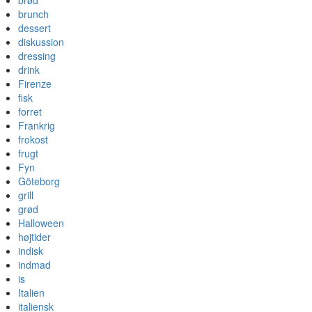
brød
brunch
dessert
diskussion
dressing
drink
Firenze
fisk
forret
Frankrig
frokost
frugt
Fyn
Göteborg
grill
grød
Halloween
højtider
indisk
indmad
is
Italien
italiensk