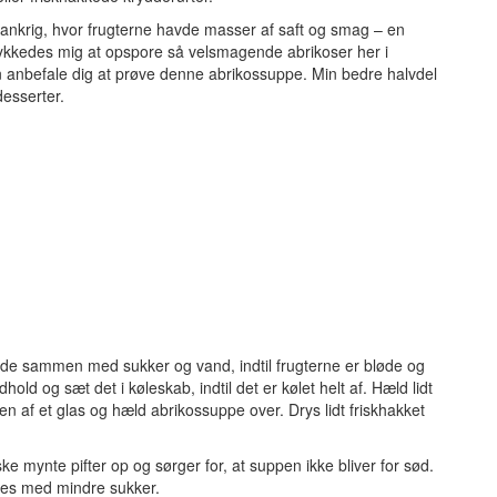
 Frankrig, hvor frugterne havde masser af saft og smag – en
ykkedes mig at opspore så velsmagende abrikoser her i
 anbefale dig at prøve denne abrikossuppe. Min bedre halvdel
desserter.
yde sammen med sukker og vand, indtil frugterne er bløde og
hold og sæt det i køleskab, indtil det er kølet helt af. Hæld lidt
unden af et glas og hæld abrikossuppe over. Drys lidt friskhakket
 mynte pifter op og sørger for, at suppen ikke bliver for sød.
jes med mindre sukker.