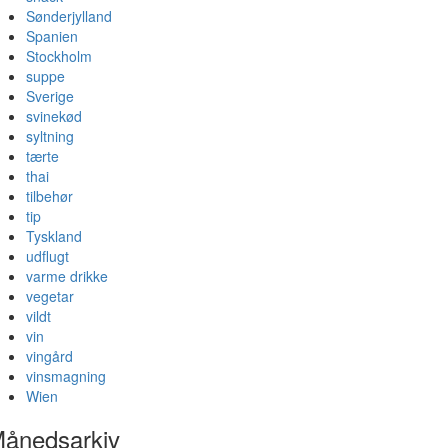
Sønderjylland
Spanien
Stockholm
suppe
Sverige
svinekød
syltning
tærte
thai
tilbehør
tip
Tyskland
udflugt
varme drikke
vegetar
vildt
vin
vingård
vinsmagning
Wien
ånedsarkiv