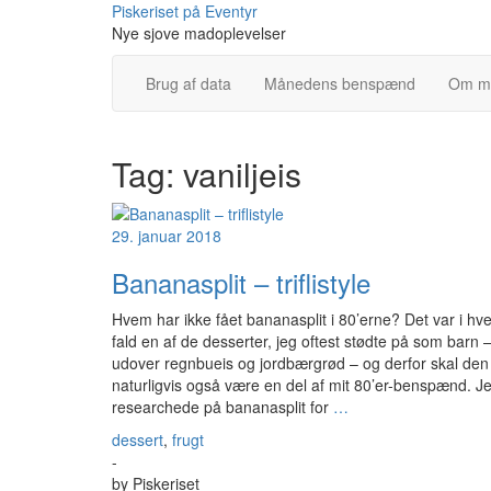
Skip
Piskeriset på Eventyr
to
Nye sjove madoplevelser
content
Brug af data
Månedens benspænd
Om m
Tag:
vaniljeis
29. januar 2018
Bananasplit – triflistyle
Hvem har ikke fået bananasplit i 80’erne? Det var i hve
fald en af de desserter, jeg oftest stødte på som barn 
udover regnbueis og jordbærgrød – og derfor skal den
naturligvis også være en del af mit 80’er-benspænd. J
researchede på bananasplit for
…
dessert
,
frugt
-
by
Piskeriset