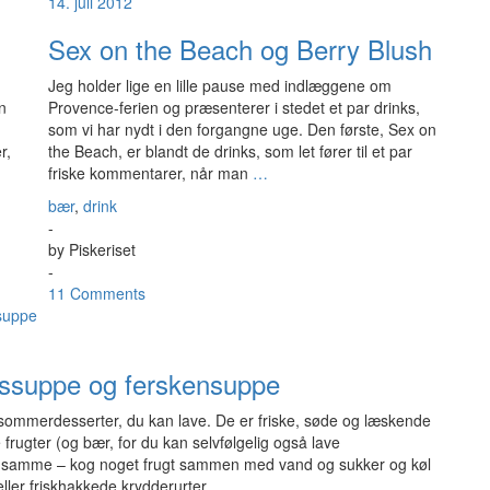
14. juli 2012
Sex on the Beach og Berry Blush
Jeg holder lige en lille pause med indlæggene om
n
Provence-ferien og præsenterer i stedet et par drinks,
som vi har nydt i den forgangne uge. Den første, Sex on
r,
the Beach, er blandt de drinks, som let fører til et par
friske kommentarer, når man
…
bær
,
drink
-
by
Piskeriset
-
11 Comments
ossuppe og ferskensuppe
 sommerdesserter, du kan lave. De er friske, søde og læskende
rugter (og bær, for du kan selvfølgelig også lave
 samme – kog noget frugt sammen med vand og sukker og køl
eller friskhakkede krydderurter.