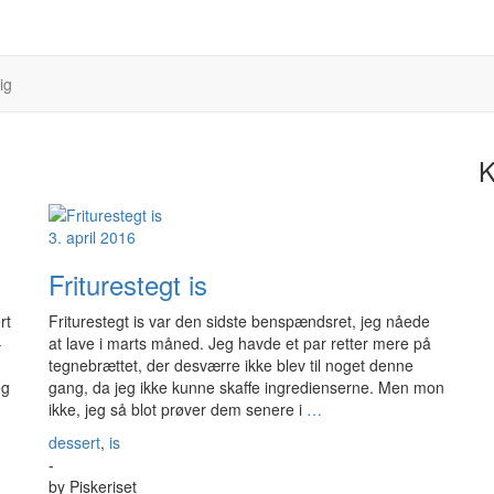
ig
K
3. april 2016
Friturestegt is
rt
Friturestegt is var den sidste benspændsret, jeg nåede
–
at lave i marts måned. Jeg havde et par retter mere på
tegnebrættet, der desværre ikke blev til noget denne
eg
gang, da jeg ikke kunne skaffe ingredienserne. Men mon
ikke, jeg så blot prøver dem senere i
…
dessert
,
is
-
by
Piskeriset