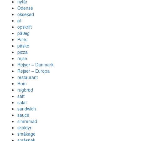
nytår
Odense
oksekød
øl
opskrift
pålæg
Paris
påske
pizza
rejse
Rejser – Danmark
Rejser – Europa
restaurant
Rom
rugbrød
saft
salat
sandwich
sauce
simremad
skaldyr
småkage
småsnak