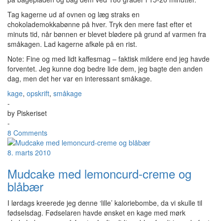
Tag kagerne ud af ovnen og læg straks en
chokolademokkabønne på hver. Tryk den mere fast efter et
minuts tid, når bønnen er blevet blødere på grund af varmen fra
småkagen. Lad kagerne afkøle på en rist.
Note: Fine og med lidt kaffesmag – faktisk mildere end jeg havde
forventet. Jeg kunne dog bedre lide dem, jeg bagte den anden
dag, men det her var en interessant småkage.
kage
,
opskrift
,
småkage
-
by
Piskeriset
-
8 Comments
8. marts 2010
Mudcake med lemoncurd-creme og
blåbær
I lørdags kreerede jeg denne ‘lille’ kaloriebombe, da vi skulle til
fødselsdag. Fødselaren havde ønsket en kage med mørk