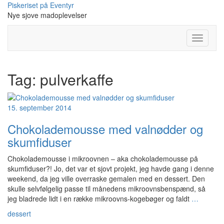
Skip
Piskeriset på Eventyr
to
Nye sjove madoplevelser
content
Toggle
Navigati
Tag:
pulverkaffe
15. september 2014
Chokolademousse med valnødder og
skumfiduser
Chokolademousse i mikroovnen – aka chokolademousse på
skumfiduser?! Jo, det var et sjovt projekt, jeg havde gang i denne
weekend, da jeg ville overraske gemalen med en dessert. Den
skulle selvfølgelig passe til månedens mikroovnsbenspænd, så
jeg bladrede lidt i en række mikroovns-kogebøger og faldt
…
dessert
-