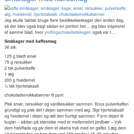
Jeg skulle faktisk bruge flere bestikkelseskager den anden dag,
så der blev også bagt sådan en portion her… jeg blev inspireret
af samme blad, hvor
yndlingschokoladekagen
også var i….
Småkager med kaffesmag
36 stk.
125 g blødt smør
75 g rørsukker
2 tsk pulverkaffe
1 æg
200 g hvedemel
½ tsk hjortetaksalt
chokolademokkabønner til pynt
Pisk smør, rørsukker og vanillesukker sammen. Knus pulverkaffen
grundigt og pisk det i dejen sammen med æg. Sigt hjortetaksalt
og hvedemel i dejen og ælt den hurtigt sammen. Form dejen til
kugler – sådan på størrelse med et mellemstort jordbær – tryk
dem halvflade og giv dem et ekstra tryk med en gaffel. Læg dem
på bagepladen og bag dem ved 180 grader i 15-20 minutter.