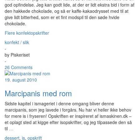
god opfindelse. Jeg kan godt lide, at der er lidt ekstra bid i form af
den hakkede chokolade, og så er kaffe-kakaodrysset med til at
give lidt bitterhed, som er et fint modspil til den søde hvide
chokolade.
Flere konfektopskrifter
konfekt / slik
-
by
Piskeriset
-
26 Comments
19. august 2010
Marcipanis med rom
Sidste kapitel i ismageriet i denne omgang bliver denne
marcipanis, som jeg lavede i forgårs. Nu har vi heller ikke behov
for mere is i fryseren! Opskriften er inspireret af ismaskinen.dk –
et oplagt sted at kigge efter isopskrifter, og jeg tilpassede den så
til
…
dessert
,
is
,
opskrift