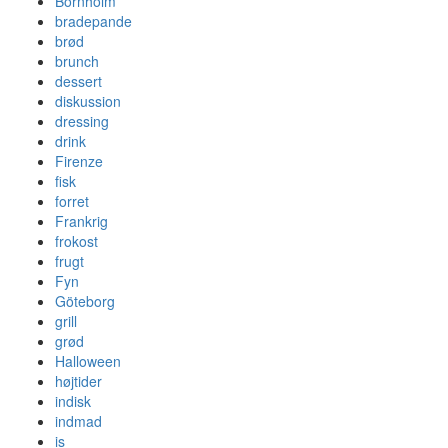
Bornholm
bradepande
brød
brunch
dessert
diskussion
dressing
drink
Firenze
fisk
forret
Frankrig
frokost
frugt
Fyn
Göteborg
grill
grød
Halloween
højtider
indisk
indmad
is