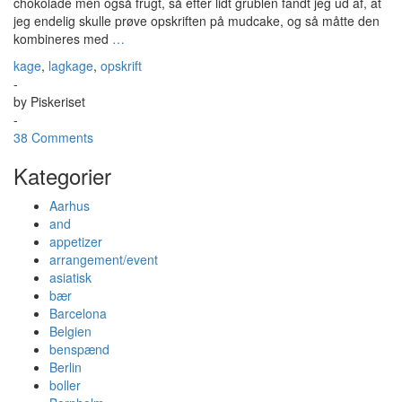
chokolade men også frugt, så efter lidt grublen fandt jeg ud af, at
jeg endelig skulle prøve opskriften på mudcake, og så måtte den
kombineres med
…
kage
,
lagkage
,
opskrift
-
by
Piskeriset
-
38 Comments
Kategorier
Aarhus
and
appetizer
arrangement/event
asiatisk
bær
Barcelona
Belgien
benspænd
Berlin
boller