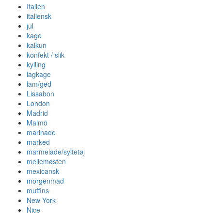
Italien
italiensk
jul
kage
kalkun
konfekt / slik
kylling
lagkage
lam/ged
Lissabon
London
Madrid
Malmö
marinade
marked
marmelade/syltetøj
mellemøsten
mexicansk
morgenmad
muffins
New York
Nice