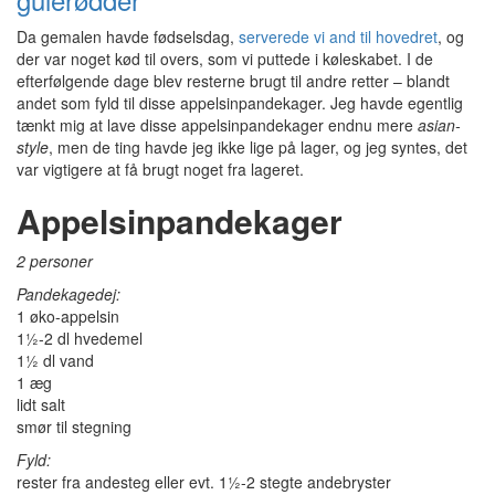
Da gemalen havde fødselsdag,
serverede vi and til hovedret
, og
der var noget kød til overs, som vi puttede i køleskabet. I de
efterfølgende dage blev resterne brugt til andre retter – blandt
andet som fyld til disse appelsinpandekager. Jeg havde egentlig
tænkt mig at lave disse appelsinpandekager endnu mere
asian-
style
, men de ting havde jeg ikke lige på lager, og jeg syntes, det
var vigtigere at få brugt noget fra lageret.
Appelsinpandekager
2 personer
Pandekagedej:
1 øko-appelsin
1½-2 dl hvedemel
1½ dl vand
1 æg
lidt salt
smør til stegning
Fyld:
rester fra andesteg eller evt. 1½-2 stegte andebryster