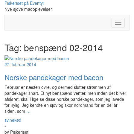
Skip
Piskeriset på Eventyr
to
Nye sjove madoplevelser
content
Toggle
Navigati
Tag:
benspænd 02-2014
27. februar 2014
Norske pandekager med bacon
Februar er næsten ovre, og dermed slutter strømmen af
pandekager snart. Et nyt benspænd venter, men inden det bliver
afsløret, skal I lige se disse norske pandekager, som jeg lavede
for nylig. Jeg kendte en sjov og skør nordmand for en del år
siden, som
…
svinekød
-
by
Piskeriset