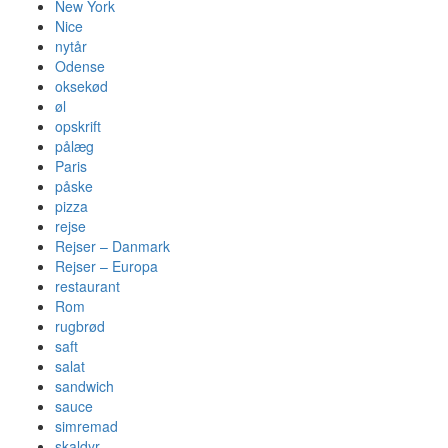
New York
Nice
nytår
Odense
oksekød
øl
opskrift
pålæg
Paris
påske
pizza
rejse
Rejser – Danmark
Rejser – Europa
restaurant
Rom
rugbrød
saft
salat
sandwich
sauce
simremad
skaldyr