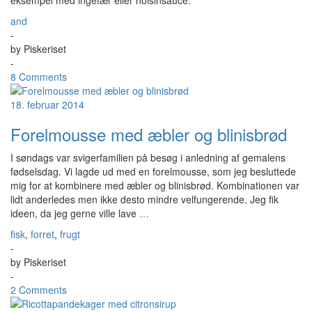
eksempel med ingefær eller hoisinsauce.
and
-
by
Piskeriset
-
8 Comments
18. februar 2014
Forelmousse med æbler og blinisbrød
I søndags var svigerfamilien på besøg i anledning af gemalens
fødselsdag. Vi lagde ud med en forelmousse, som jeg besluttede
mig for at kombinere med æbler og blinisbrød. Kombinationen var
lidt anderledes men ikke desto mindre velfungerende. Jeg fik
ideen, da jeg gerne ville lave
…
fisk
,
forret
,
frugt
-
by
Piskeriset
-
2 Comments