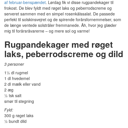
af februar-benspændet
. Lørdag fik vi disse rugpandekager til
frokost. De blev fyldt med røget laks og peberrodscreme og
serveret sammen med en simpel rosenkålssalat. De passede
perfekt til solskinsvejret og de spirende forårsfornemmelser, som
de længe ventede solstråler fremmanede. Åh, hvor jeg glæder
mig til forårsråvarerne – og mere sol og varme!
Rugpandekager med røget
laks, peberrodscreme og dild
3 personer
1½ dl rugmel
1 dl hvedemel
2 dl mælk eller vand
2 æg
½ tsk salt
smør til stegning
Fyld:
300 g røget laks
½ bundt dild