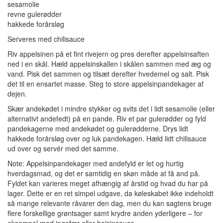
sesamolie
revne gulerødder
hakkede forårsløg
Serveres med chilisauce
Riv appelsinen på et fint rivejern og pres derefter appelsinsaften
ned i en skål. Hæld appelsinskallen i skålen sammen med æg og
vand. Pisk det sammen og tilsæt derefter hvedemel og salt. Pisk
det til en ensartet masse. Steg to store appelsinpandekager af
dejen.
Skær andekødet i mindre stykker og svits det i lidt sesamolie (eller
alternativt andefedt) på en pande. Riv et par gulerødder og fyld
pandekagerne med andekødet og gulerødderne. Drys lidt
hakkede forårsløg over og luk pandekagen. Hæld lidt chilisauce
ud over og servér med det samme.
Note: Appelsinpandekager med andefyld er let og hurtig
hverdagsmad, og det er samtidig en skøn måde at få and på.
Fyldet kan varieres meget afhængig af årstid og hvad du har på
lager. Dette er en ret simpel udgave, da køleskabet ikke indeholdt
så mange relevante råvarer den dag, men du kan sagtens bruge
flere forskellige grøntsager samt krydre anden yderligere – for