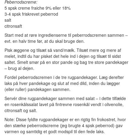
Peberrodscreme:
5 spsk creme fraiche 9% eller 18%
3-4 spsk friskrevet peberrod
salt
citronsaft
Start med at røre ingredienserne til peberrodscremen sammen –
evt. en halv time før, at du skal bruge den.
Pisk æggene og tilsæt så vand/mælk. Tilsæt mere og mere af
melet, indtil du har pisket det hele ind i dejen og tilsæt til sidst
saltet. Smelt smør på en stor pande og bag tre store pandekager
– brug al dejen.
Fordel peberrodscremen i de tre rugpandekager. Læg derefter
laks på hver pandekage og slut af med dild, inden du lægger
(eller ruller) pandekagen sammen.
Servér dine rugpandekager sammen med salat – i dette tilfælde
en rosenkålssalat lavet på fintrevne rosenkål vendt i olivenolie,
citronsaft og salt.
Note: Disse fyldte rugpandekager er en rigtig fin frokostret, hvor
den stærke peberrodscreme (jeg brugte 4 spsk peberrod) gav
varmen og samtidig et godt modspil til den fede laks.