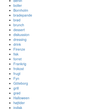
Berlin
boller
Bornholm
bradepande
brød
brunch
dessert
diskussion
dressing
drink
Firenze
fisk
forret
Frankrig
frokost
frugt
Fyn
Göteborg
grill
grød
Halloween
højtider
indisk