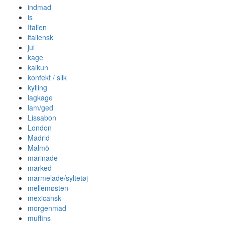
indmad
is
Italien
italiensk
jul
kage
kalkun
konfekt / slik
kylling
lagkage
lam/ged
Lissabon
London
Madrid
Malmö
marinade
marked
marmelade/syltetøj
mellemøsten
mexicansk
morgenmad
muffins