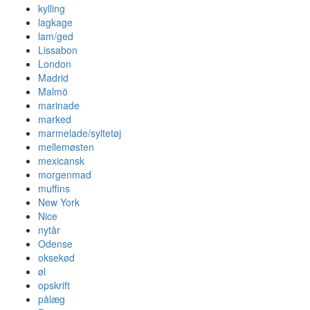
kylling
lagkage
lam/ged
Lissabon
London
Madrid
Malmö
marinade
marked
marmelade/syltetøj
mellemøsten
mexicansk
morgenmad
muffins
New York
Nice
nytår
Odense
oksekød
øl
opskrift
pålæg