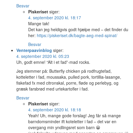
Besvar
Piskeriset
siger:
4. september 2020 kl. 18:17
Mange tak!
Det kan jeg heldigvis godt hjælpe med – det finder du
her:
https://piskeriset.dk/bagte-aeg-med-spinat/
Besvar
Venterpaavinblog
siger:
4. september 2020 kl. 05:23
Uh, godt emne! “Alt i et fad”-mad rocks.
Jeg stemmer på: Butterfly chicken på rodfrugtefad,
kotteletter i fad, moussaka, pulled pork, tortillia-lasange,
fiskefad fx med citronskal, porre, fløde og perlebyg, og
græsk farsbrød med urtekartofler i fad.
Besvar
Piskeriset
siger:
4. september 2020 kl. 18:18
Yeah! Uh, mange gode forslag! Jeg får så mange
barndomsminder ift koteletter i fad – det var en
overgang min yndlingsret som barn 😀