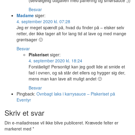
(selvfølgelig udgaven med panering og smørsauce ;))
Besvar
Madame
siger:
4. september 2020 kl. 07:28
Jeg er meget spændt på, hvad du finder på – elsker selv
retter, der ikke tager alt for lang tid at lave og med mange
grøntsager 🙂
Besvar
Piskeriset
siger:
4. september 2020 kl. 18:24
Forståeligt! Personligt kan jeg godt lide at smide et
fad i ovnen, og så står det ellers og hygger sig der,
mens man kan lave alt muligt andet 🙂
Besvar
Pingback:
Ovnbagt laks i karrysauce – Piskeriset på
Eventyr
Skriv et svar
Din e-mailadresse vil ikke blive publiceret.
Krævede felter er
markeret med
*