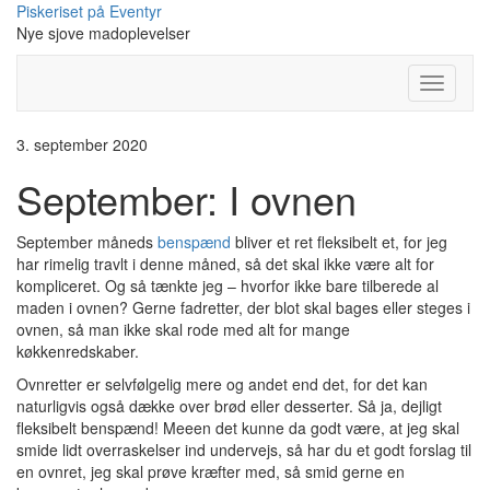
Skip
Piskeriset på Eventyr
to
Nye sjove madoplevelser
content
Toggle
Navigati
3. september 2020
September: I ovnen
September måneds
benspænd
bliver et ret fleksibelt et, for jeg
har rimelig travlt i denne måned, så det skal ikke være alt for
kompliceret. Og så tænkte jeg – hvorfor ikke bare tilberede al
maden i ovnen? Gerne fadretter, der blot skal bages eller steges i
ovnen, så man ikke skal rode med alt for mange
køkkenredskaber.
Ovnretter er selvfølgelig mere og andet end det, for det kan
naturligvis også dække over brød eller desserter. Så ja, dejligt
fleksibelt benspænd! Meeen det kunne da godt være, at jeg skal
smide lidt overraskelser ind undervejs, så har du et godt forslag til
en ovnret, jeg skal prøve kræfter med, så smid gerne en