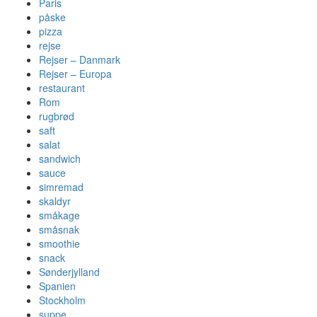
Paris
påske
pizza
rejse
Rejser – Danmark
Rejser – Europa
restaurant
Rom
rugbrød
saft
salat
sandwich
sauce
simremad
skaldyr
småkage
småsnak
smoothie
snack
Sønderjylland
Spanien
Stockholm
suppe