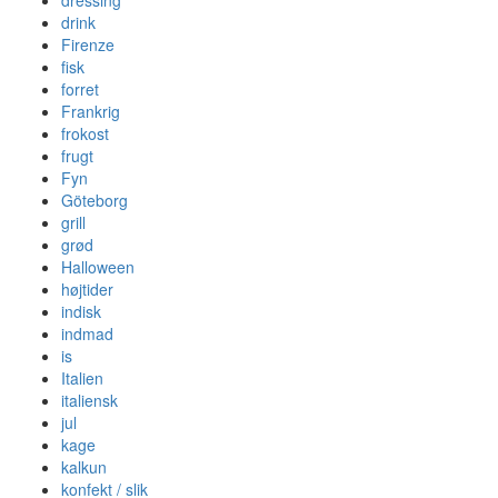
dressing
drink
Firenze
fisk
forret
Frankrig
frokost
frugt
Fyn
Göteborg
grill
grød
Halloween
højtider
indisk
indmad
is
Italien
italiensk
jul
kage
kalkun
konfekt / slik