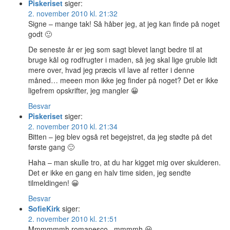
Piskeriset
siger:
2. november 2010 kl. 21:32
Signe – mange tak! Så håber jeg, at jeg kan finde på noget
godt 🙂
De seneste år er jeg som sagt blevet langt bedre til at
bruge kål og rodfrugter i maden, så jeg skal lige gruble lidt
mere over, hvad jeg præcis vil lave af retter i denne
måned… meeen mon ikke jeg finder på noget? Det er ikke
ligefrem opskrifter, jeg mangler 😀
Besvar
Piskeriset
siger:
2. november 2010 kl. 21:34
Bitten – jeg blev også ret begejstret, da jeg stødte på det
første gang 🙂
Haha – man skulle tro, at du har kigget mig over skulderen.
Det er ikke en gang en halv time siden, jeg sendte
tilmeldingen! 😀
Besvar
SofieKirk
siger:
2. november 2010 kl. 21:51
Mmmmmmh romanesco , mmmmh 😀