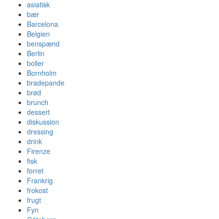
asiatisk
bær
Barcelona
Belgien
benspænd
Berlin
boller
Bornholm
bradepande
brød
brunch
dessert
diskussion
dressing
drink
Firenze
fisk
forret
Frankrig
frokost
frugt
Fyn