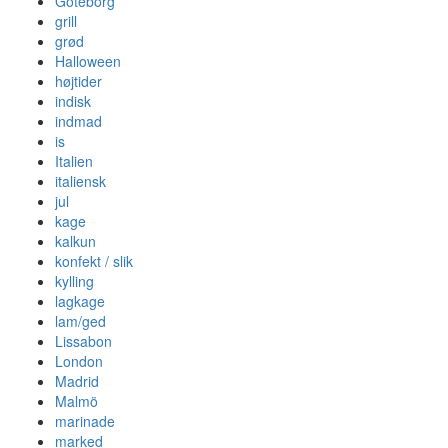
Göteborg
grill
grød
Halloween
højtider
indisk
indmad
is
Italien
italiensk
jul
kage
kalkun
konfekt / slik
kylling
lagkage
lam/ged
Lissabon
London
Madrid
Malmö
marinade
marked