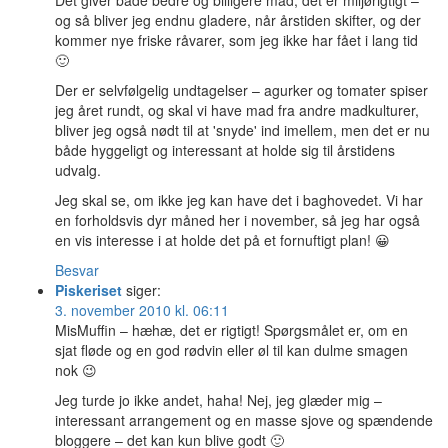
Det giver både bedre og billigere mad, det er miljørigtigt –
og så bliver jeg endnu gladere, når årstiden skifter, og der
kommer nye friske råvarer, som jeg ikke har fået i lang tid
🙂
Der er selvfølgelig undtagelser – agurker og tomater spiser
jeg året rundt, og skal vi have mad fra andre madkulturer,
bliver jeg også nødt til at 'snyde' ind imellem, men det er nu
både hyggeligt og interessant at holde sig til årstidens
udvalg.
Jeg skal se, om ikke jeg kan have det i baghovedet. Vi har
en forholdsvis dyr måned her i november, så jeg har også
en vis interesse i at holde det på et fornuftigt plan! 😀
Besvar
Piskeriset
siger:
3. november 2010 kl. 06:11
MisMuffin – hæhæ, det er rigtigt! Spørgsmålet er, om en
sjat fløde og en god rødvin eller øl til kan dulme smagen
nok 😉
Jeg turde jo ikke andet, haha! Nej, jeg glæder mig –
interessant arrangement og en masse sjove og spændende
bloggere – det kan kun blive godt 🙂