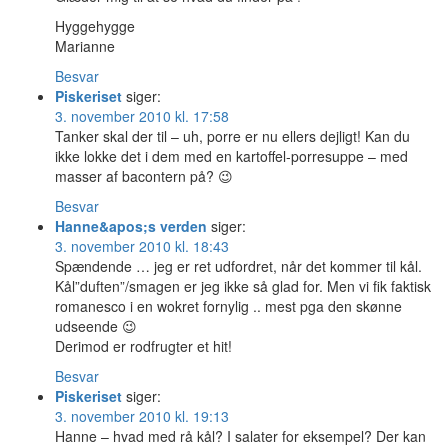
Hyggehygge
Marianne
Besvar
Piskeriset
siger:
3. november 2010 kl. 17:58
Tanker skal der til – uh, porre er nu ellers dejligt! Kan du
ikke lokke det i dem med en kartoffel-porresuppe – med
masser af bacontern på? 😉
Besvar
Hanne&apos;s verden
siger:
3. november 2010 kl. 18:43
Spændende … jeg er ret udfordret, når det kommer til kål.
Kål”duften”/smagen er jeg ikke så glad for. Men vi fik faktisk
romanesco i en wokret fornylig .. mest pga den skønne
udseende 😉
Derimod er rodfrugter et hit!
Besvar
Piskeriset
siger:
3. november 2010 kl. 19:13
Hanne – hvad med rå kål? I salater for eksempel? Der kan