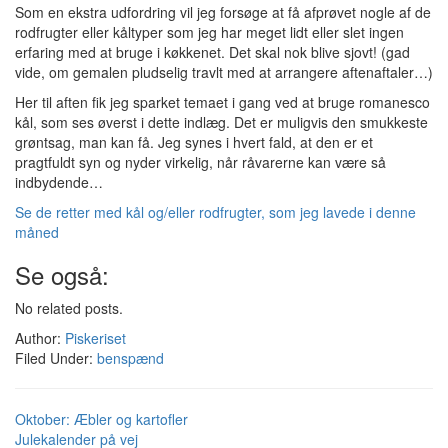
Som en ekstra udfordring vil jeg forsøge at få afprøvet nogle af de
rodfrugter eller kåltyper som jeg har meget lidt eller slet ingen
erfaring med at bruge i køkkenet. Det skal nok blive sjovt! (gad
vide, om gemalen pludselig travlt med at arrangere aftenaftaler…)
Her til aften fik jeg sparket temaet i gang ved at bruge romanesco
kål, som ses øverst i dette indlæg. Det er muligvis den smukkeste
grøntsag, man kan få. Jeg synes i hvert fald, at den er et
pragtfuldt syn og nyder virkelig, når råvarerne kan være så
indbydende…
Se de retter med kål og/eller rodfrugter, som jeg lavede i denne
måned
Se også:
No related posts.
Author:
Piskeriset
Filed Under:
benspænd
Oktober: Æbler og kartofler
Julekalender på vej