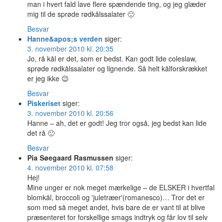
man i hvert fald lave flere spændende ting, og jeg glæder
mig til de sprøde rødkålssalater 🙂
Besvar
Hanne&apos;s verden
siger:
3. november 2010 kl. 20:35
Jo, rå kål er det, som er bedst. Kan godt lide coleslaw,
sprøde rødkålssalater og lignende. Så helt kålforskrækket
er jeg ikke 😉
Besvar
Piskeriset
siger:
3. november 2010 kl. 20:56
Hanne – ah, det er godt! Jeg tror også, jeg bedst kan lide
det rå 🙂
Besvar
Pia Søegaard Rasmussen
siger:
4. november 2010 kl. 07:58
Hej!
Mine unger er nok meget mærkelige – de ELSKER i hvertfal
blomkål, broccoli og 'juletræer'(romanesco)… Tror det er
som med så meget andet, hvis bare de er vant til at blive
præsenteret for forskellige smags indtryk og får lov til selv