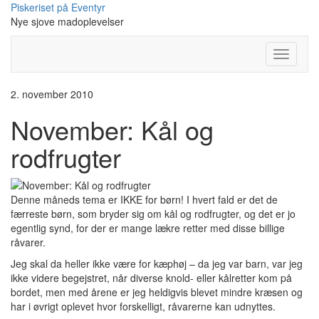
Skip
Piskeriset på Eventyr
to
Nye sjove madoplevelser
content
Toggle
Navigati
2. november 2010
November: Kål og
rodfrugter
Denne måneds tema er IKKE for børn! I hvert fald er det de
færreste børn, som bryder sig om kål og rodfrugter, og det er jo
egentlig synd, for der er mange lækre retter med disse billige
råvarer.
Jeg skal da heller ikke være for kæphøj – da jeg var barn, var jeg
ikke videre begejstret, når diverse knold- eller kålretter kom på
bordet, men med årene er jeg heldigvis blevet mindre kræsen og
har i øvrigt oplevet hvor forskelligt, råvarerne kan udnyttes.