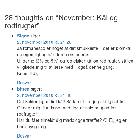
28 thoughts on “November: Kål og
rodfrugter”
Signe
siger:
2. november 2010 kl. 21:26
Ja romanesco er noget af det smukkeste – det er blomkål
nu egentligt og når den nærstuderes.
Ungerne (3½ og 5½) og jeg elsker kål og rodfrugter, så jeg
vil glæde mig til at læse med – også denne gang.
Knus til dig
Besvar
bitten
siger:
2. november 2010 kl. 21:30
Det kalder jeg et fint kål! Sådan et har jeg aldrig set før.
Glæder mig til at læse med, jeg er selv ret glad for
rodfrugter.
Har du fået tilmeldt dig madbloggertræffet? 😉 Ej, jeg er
bare nysgerrig.
Besvar