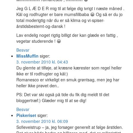
Jeg G L Æ D E R mig til at følge dig ivrigt i næste måned .
Kål og rodfrugter er bare mumsfilibaba 😀 Og så er du jo
total moderigtig når du er så klima og vi-spiser-
årstidsbestemt-og-dansk !
Lav endelig noget rigtig billigt der kan glæde en fattig ,
vegetar studerende ! 😀
Besvar
MissMuffin
siger:
3. november 2010 kl. 04:43
Du glemte at tilføje, at kræsne kærester som regel heller
ikke er til rodfrugter og kål:)
Romanesco er virkeligt en smuk grøntsag, men jeg har
heller ikke prøvet den..
PS: Det var ski også på tide du fik dig meldt til det
bloggertræf:) Glæder mig til at se dig!
Besvar
Piskeriset
siger:
3. november 2010 kl. 06:09
Sofieveistrup – ja, jeg forsøger generelt at følge årstiden.