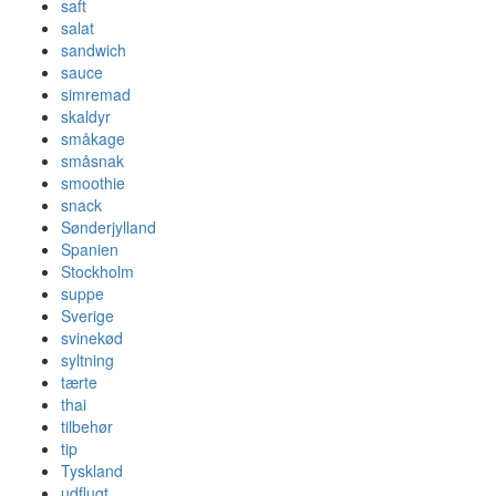
saft
salat
sandwich
sauce
simremad
skaldyr
småkage
småsnak
smoothie
snack
Sønderjylland
Spanien
Stockholm
suppe
Sverige
svinekød
syltning
tærte
thai
tilbehør
tip
Tyskland
udflugt