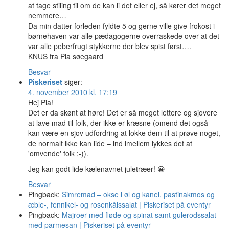
at tage stiling til om de kan li det eller ej, så kører det meget
nemmere…
Da min datter forleden fyldte 5 og gerne ville give frokost i
børnehaven var alle pædagogerne overraskede over at det
var alle peberfrugt stykkerne der blev spist først….
KNUS fra Pia søegaard
Besvar
Piskeriset
siger:
4. november 2010 kl. 17:19
Hej Pia!
Det er da skønt at høre! Det er så meget lettere og sjovere
at lave mad til folk, der ikke er kræsne (omend det også
kan være en sjov udfordring at lokke dem til at prøve noget,
de normalt ikke kan lide – ind imellem lykkes det at
'omvende' folk ;-)).
Jeg kan godt lide kælenavnet juletræer! 😀
Besvar
Pingback:
Simremad – okse i øl og kanel, pastinakmos og
æble-, fennikel- og rosenkålssalat | Piskeriset på eventyr
Pingback:
Majroer med fløde og spinat samt gulerodssalat
med parmesan | Piskeriset på eventyr