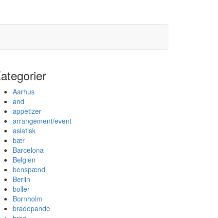
ategorier
Aarhus
and
appetizer
arrangement/event
asiatisk
bær
Barcelona
Belgien
benspænd
Berlin
boller
Bornholm
bradepande