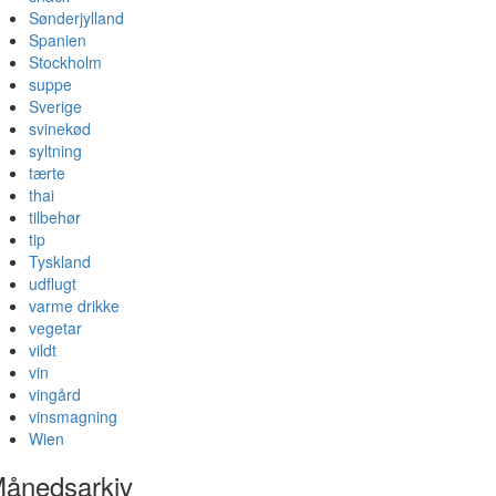
Sønderjylland
Spanien
Stockholm
suppe
Sverige
svinekød
syltning
tærte
thai
tilbehør
tip
Tyskland
udflugt
varme drikke
vegetar
vildt
vin
vingård
vinsmagning
Wien
ånedsarkiv