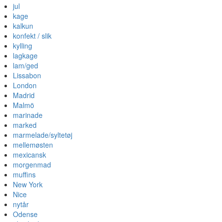
jul
kage
kalkun
konfekt / slik
kylling
lagkage
lam/ged
Lissabon
London
Madrid
Malmö
marinade
marked
marmelade/syltetøj
mellemøsten
mexicansk
morgenmad
muffins
New York
Nice
nytår
Odense