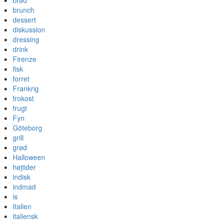
brød
brunch
dessert
diskussion
dressing
drink
Firenze
fisk
forret
Frankrig
frokost
frugt
Fyn
Göteborg
grill
grød
Halloween
højtider
indisk
indmad
is
Italien
italiensk