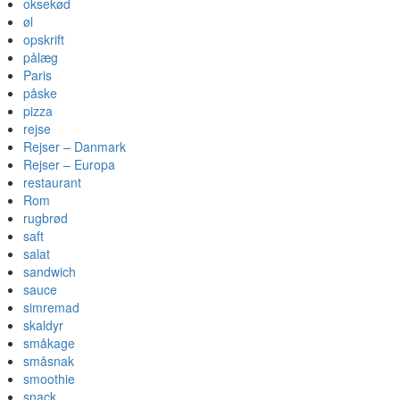
oksekød
øl
opskrift
pålæg
Paris
påske
pizza
rejse
Rejser – Danmark
Rejser – Europa
restaurant
Rom
rugbrød
saft
salat
sandwich
sauce
simremad
skaldyr
småkage
småsnak
smoothie
snack