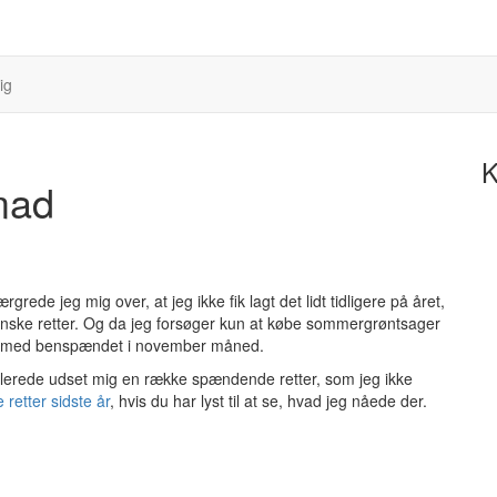
ig
K
mad
ærgrede jeg mig over, at jeg ikke fik lagt det lidt tidligere på året,
nske retter. Og da jeg forsøger kun at købe sommergrøntsager
ikke med benspændet i november måned.
 allerede udset mig en række spændende retter, som jeg ikke
e retter sidste år
, hvis du har lyst til at se, hvad jeg nåede der.