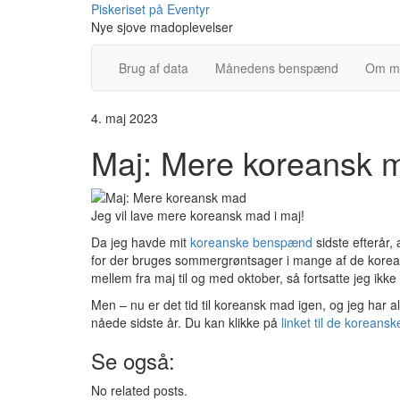
Skip
Piskeriset på Eventyr
to
Nye sjove madoplevelser
content
Brug af data
Månedens benspænd
Om m
4. maj 2023
Maj: Mere koreansk 
Jeg vil lave mere koreansk mad i maj!
Da jeg havde mit
koreanske benspænd
sidste efterår, 
for der bruges sommergrøntsager i mange af de korea
mellem fra maj til og med oktober, så fortsatte jeg 
Men – nu er det tid til koreansk mad igen, og jeg har
nåede sidste år. Du kan klikke på
linket til de koreansk
Se også:
No related posts.