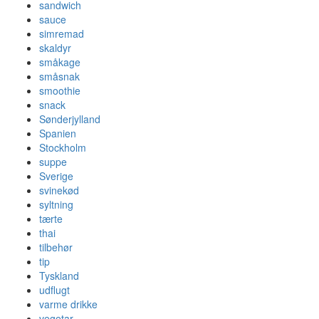
sandwich
sauce
simremad
skaldyr
småkage
småsnak
smoothie
snack
Sønderjylland
Spanien
Stockholm
suppe
Sverige
svinekød
syltning
tærte
thai
tilbehør
tip
Tyskland
udflugt
varme drikke
vegetar