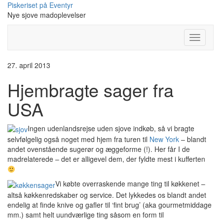
Skip
Piskeriset på Eventyr
to
Nye sjove madoplevelser
content
Toggle
Navigati
27. april 2013
Hjembragte sager fra
USA
Ingen udenlandsrejse uden sjove indkøb, så vi bragte
selvfølgelig også noget med hjem fra turen til
New York
– blandt
andet ovenstående sugerør og æggeforme (!). Her får I de
madrelaterede – det er alligevel dem, der fyldte mest i kufferten
Vi købte overraskende mange ting til køkkenet –
altså køkkenredskaber og service. Det lykkedes os blandt andet
endelig at finde knive og gafler til ‘fint brug’ (aka gourmetmiddage
mm.) samt helt uundværlige ting såsom en form til