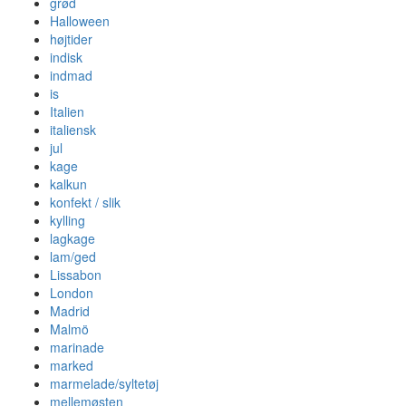
grød
Halloween
højtider
indisk
indmad
is
Italien
italiensk
jul
kage
kalkun
konfekt / slik
kylling
lagkage
lam/ged
Lissabon
London
Madrid
Malmö
marinade
marked
marmelade/syltetøj
mellemøsten