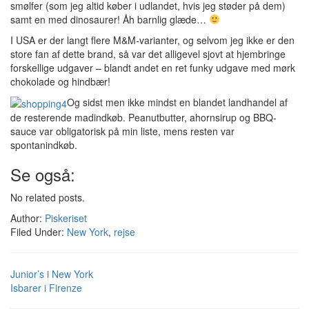
smølfer (som jeg altid køber i udlandet, hvis jeg støder på dem)
samt en med dinosaurer! Åh barnlig glæde…
I USA er der langt flere M&M-varianter, og selvom jeg ikke er den
store fan af dette brand, så var det alligevel sjovt at hjembringe
forskellige udgaver – blandt andet en ret funky udgave med mørk
chokolade og hindbær!
Og sidst men ikke mindst en blandet landhandel af
de resterende madindkøb. Peanutbutter, ahornsirup og BBQ-
sauce var obligatorisk på min liste, mens resten var
spontanindkøb.
Se også:
No related posts.
Author:
Piskeriset
Filed Under:
New York
,
rejse
Junior’s i New York
Isbarer i Firenze