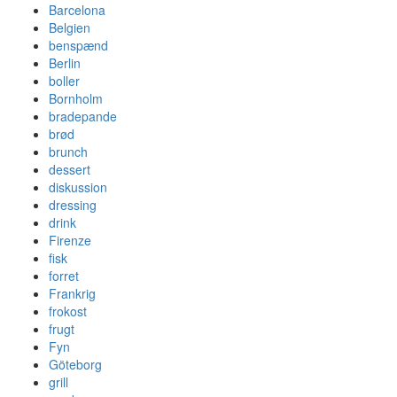
Barcelona
Belgien
benspænd
Berlin
boller
Bornholm
bradepande
brød
brunch
dessert
diskussion
dressing
drink
Firenze
fisk
forret
Frankrig
frokost
frugt
Fyn
Göteborg
grill