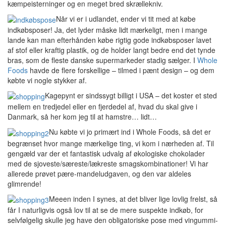
kæmpeisterninger og en meget bred skrællekniv.
Når vi er i udlandet, ender vi tit med at købe
indkøbsposer! Ja, det lyder måske lidt mærkeligt, men i mange
lande kan man efterhånden købe rigtig gode indkøbsposer lavet
af stof eller kraftig plastik, og de holder langt bedre end det tynde
bras, som de fleste danske supermarkeder stadig sælger. I
Whole
Foods
havde de flere forskellige – tilmed i pænt design – og dem
købte vi nogle stykker af.
Kagepynt er sindssygt billigt i USA – det koster et sted
mellem en tredjedel eller en fjerdedel af, hvad du skal give i
Danmark, så her kom jeg til at hamstre… lidt…
Nu købte vi jo primært ind i Whole Foods, så det er
begrænset hvor mange mærkelige ting, vi kom i nærheden af. Til
gengæld var der et fantastisk udvalg af økologiske chokolader
med de sjoveste/særeste/lækreste smagskombinationer! Vi har
allerede prøvet pære-mandeludgaven, og den var aldeles
glimrende!
Meeen inden I synes, at det bliver lige lovlig frelst, så
får I naturligvis også lov til at se de mere suspekte indkøb, for
selvfølgelig skulle jeg have den obligatoriske pose med vingummi-