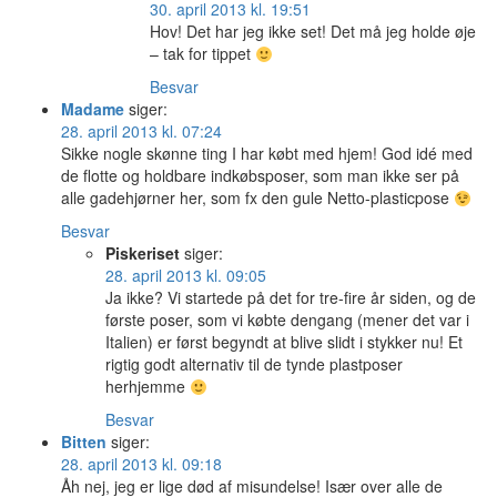
30. april 2013 kl. 19:51
Hov! Det har jeg ikke set! Det må jeg holde øje
– tak for tippet
Besvar
Madame
siger:
28. april 2013 kl. 07:24
Sikke nogle skønne ting I har købt med hjem! God idé med
de flotte og holdbare indkøbsposer, som man ikke ser på
alle gadehjørner her, som fx den gule Netto-plasticpose
Besvar
Piskeriset
siger:
28. april 2013 kl. 09:05
Ja ikke? Vi startede på det for tre-fire år siden, og de
første poser, som vi købte dengang (mener det var i
Italien) er først begyndt at blive slidt i stykker nu! Et
rigtig godt alternativ til de tynde plastposer
herhjemme
Besvar
Bitten
siger:
28. april 2013 kl. 09:18
Åh nej, jeg er lige død af misundelse! Især over alle de