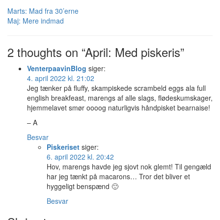
Marts: Mad fra 30’erne
Maj: Mere indmad
2 thoughts on “April: Med piskeris”
VenterpaavinBlog
siger:
4. april 2022 kl. 21:02
Jeg tænker på fluffy, skampiskede scrambeld eggs ala full
english breakfeast, marengs af alle slags, flødeskumskager,
hjemmelavet smør oooog naturligvis håndpisket bearnaise!
– A
Besvar
Piskeriset
siger:
6. april 2022 kl. 20:42
Hov, marengs havde jeg sjovt nok glemt! Til gengæld
har jeg tænkt på macarons… Tror det bliver et
hyggeligt benspænd 🙂
Besvar