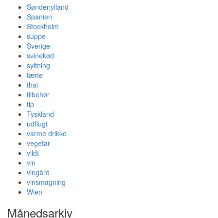
Sønderjylland
Spanien
Stockholm
suppe
Sverige
svinekød
syltning
tærte
thai
tilbehør
tip
Tyskland
udflugt
varme drikke
vegetar
vildt
vin
vingård
vinsmagning
Wien
Månedsarkiv