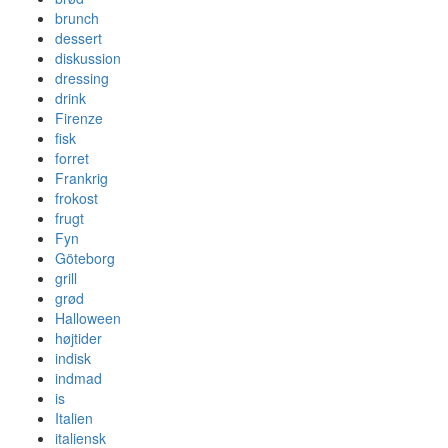
brunch
dessert
diskussion
dressing
drink
Firenze
fisk
forret
Frankrig
frokost
frugt
Fyn
Göteborg
grill
grød
Halloween
højtider
indisk
indmad
is
Italien
italiensk