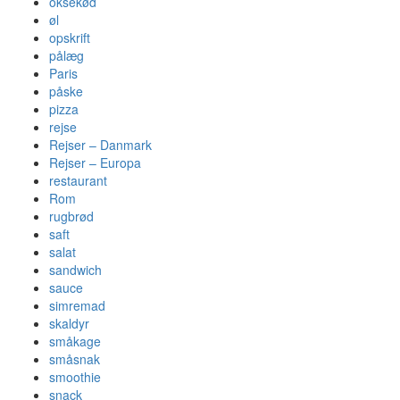
oksekød
øl
opskrift
pålæg
Paris
påske
pizza
rejse
Rejser – Danmark
Rejser – Europa
restaurant
Rom
rugbrød
saft
salat
sandwich
sauce
simremad
skaldyr
småkage
småsnak
smoothie
snack