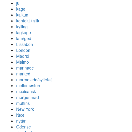
jul
kage
kalkun
konfekt / slik
kylling
lagkage
lam/ged
Lissabon
London
Madrid
Malmö
marinade
marked
marmelade/syltetøj
mellemøsten
mexicansk
morgenmad
muffins
New York
Nice
nytår
Odense