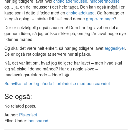
har jeg tidligere lavet hvid
chokolademousse
,
hindbærmousse
og… ja, en del mousser i det hele taget. Den kan også indgå i en
kage som i dette tilfælde med en
chokoladekage
. Og fromage er
jo også oplagt – måske lidt i stil med denne
grape-fromage
?
Der er selvfølgelig også saucerne! Dem har jeg lavet en del af
gennem tiden, så jeg er ikke sikker på, om jeg får lavet nogle nye
i denne måned.
Og skal det være helt enkelt, så har jeg tidligere lavet
æggeskyer
.
De er også ret oplagte at servere her til påske.
Nå, det var lidt om, hvad jeg tidligere har lavet – men hvad skal
jeg så piske i denne måned? Har du nogle sjove –
madlavningsrelaterede – ideer? 😉
Se hvilke retter jeg nåede i forbindelse med benspændet
Se også:
No related posts.
Author:
Piskeriset
Filed Under:
benspænd