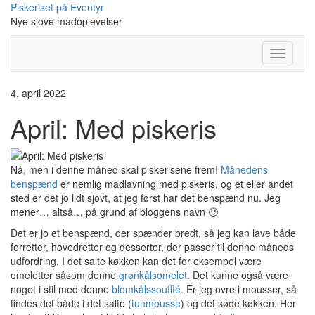
Skip
Piskeriset på Eventyr
to
Nye sjove madoplevelser
content
Toggle
Navigati
4. april 2022
April: Med piskeris
Nå, men i denne måned skal piskerisene frem!
Månedens
benspænd
er nemlig madlavning med piskeris, og et eller andet
sted er det jo lidt sjovt, at jeg først har det benspænd nu. Jeg
mener… altså… på grund af bloggens navn 🙂
Det er jo et benspænd, der spænder bredt, så jeg kan lave både
forretter, hovedretter og desserter, der passer til denne måneds
udfordring. I det salte køkken kan det for eksempel være
omeletter såsom denne
grønkålsomelet
. Det kunne også være
noget i stil med denne
blomkålssoufflé
. Er jeg ovre i mousser, så
findes det både i det salte (
tunmousse
) og det søde køkken. Her