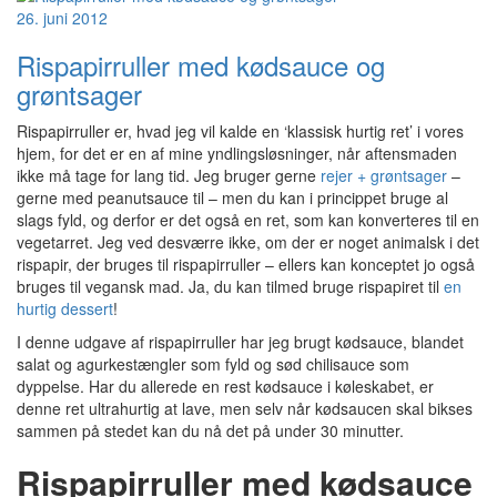
26. juni 2012
Rispapirruller med kødsauce og
grøntsager
Rispapirruller er, hvad jeg vil kalde en ‘klassisk hurtig ret’ i vores
hjem, for det er en af mine yndlingsløsninger, når aftensmaden
ikke må tage for lang tid. Jeg bruger gerne
rejer + grøntsager
–
gerne med peanutsauce til – men du kan i princippet bruge al
slags fyld, og derfor er det også en ret, som kan konverteres til en
vegetarret. Jeg ved desværre ikke, om der er noget animalsk i det
rispapir, der bruges til rispapirruller – ellers kan konceptet jo også
bruges til vegansk mad. Ja, du kan tilmed bruge rispapiret til
en
hurtig dessert
!
I denne udgave af rispapirruller har jeg brugt kødsauce, blandet
salat og agurkestængler som fyld og sød chilisauce som
dyppelse. Har du allerede en rest kødsauce i køleskabet, er
denne ret ultrahurtig at lave, men selv når kødsaucen skal bikses
sammen på stedet kan du nå det på under 30 minutter.
Rispapirruller med kødsauce