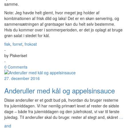
samme.
Note: Jeg havde helt glemt, hvor meget jeg holder af
kombinationen af frisk dild og laks! Det er en skøn servering, og
sammensætningen af grøntsager kan du helt selv bestemme.
Hvis du kommer over i sommerperioden, er det jo oplagt at bruge
grøn salat i stedet for kål.
fisk
,
forret
,
frokost
-
by
Piskeriset
-
0 Comments
27. december 2016
Anderuller med kål og appelsinsauce
Disse anderuller er et godt bud på, hvordan du bruger resterne
fra julemiddagen. Vi har nemlig primært levet af rester de sidste
dage – både fra julemiddagen og den julefrokost, vi var til første
juledag. Til anderuller skal du bruge: rester af stegt and, skåret
…
and