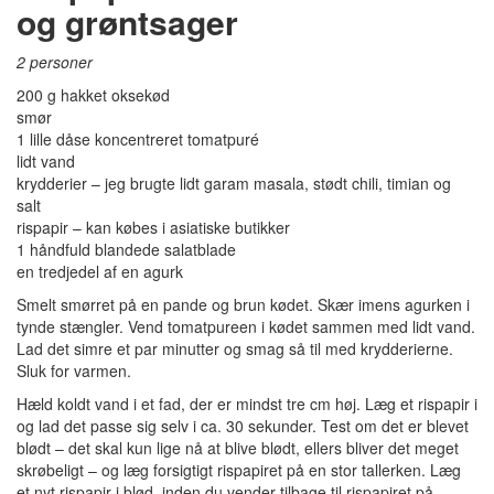
og grøntsager
2 personer
200 g hakket oksekød
smør
1 lille dåse koncentreret tomatpuré
lidt vand
krydderier – jeg brugte lidt garam masala, stødt chili, timian og
salt
rispapir – kan købes i asiatiske butikker
1 håndfuld blandede salatblade
en tredjedel af en agurk
Smelt smørret på en pande og brun kødet. Skær imens agurken i
tynde stængler. Vend tomatpureen i kødet sammen med lidt vand.
Lad det simre et par minutter og smag så til med krydderierne.
Sluk for varmen.
Hæld koldt vand i et fad, der er mindst tre cm høj. Læg et rispapir i
og lad det passe sig selv i ca. 30 sekunder. Test om det er blevet
blødt – det skal kun lige nå at blive blødt, ellers bliver det meget
skrøbeligt – og læg forsigtigt rispapiret på en stor tallerken. Læg
et nyt rispapir i blød, inden du vender tilbage til rispapiret på