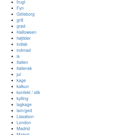
frugt
Fyn
Göteborg
grill
grød
Halloween
højtider
indisk
indmad
is
Italien
italiensk
jul
kage
kalkun
konfekt / slik
kylling
lagkage
lam/ged
Lissabon
London
Madrid
Malmö