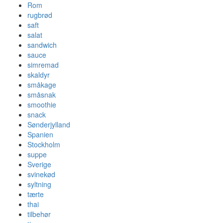
Rom
rugbrød
saft
salat
sandwich
sauce
simremad
skaldyr
småkage
småsnak
smoothie
snack
Sønderjylland
Spanien
Stockholm
suppe
Sverige
svinekød
syltning
tærte
thai
tilbehør