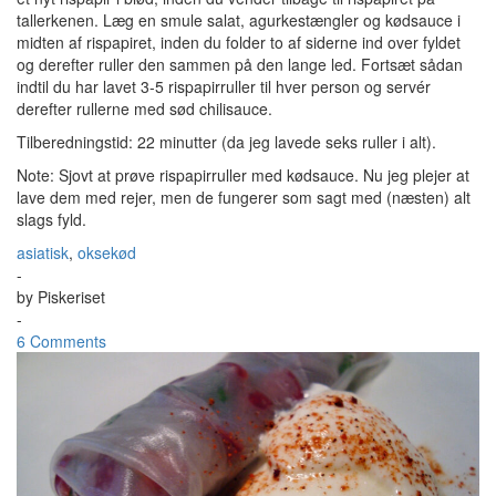
tallerkenen. Læg en smule salat, agurkestængler og kødsauce i
midten af rispapiret, inden du folder to af siderne ind over fyldet
og derefter ruller den sammen på den lange led. Fortsæt sådan
indtil du har lavet 3-5 rispapirruller til hver person og servér
derefter rullerne med sød chilisauce.
Tilberedningstid: 22 minutter (da jeg lavede seks ruller i alt).
Note: Sjovt at prøve rispapirruller med kødsauce. Nu jeg plejer at
lave dem med rejer, men de fungerer som sagt med (næsten) alt
slags fyld.
asiatisk
,
oksekød
-
by
Piskeriset
-
6 Comments