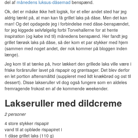
del af
månedens luksus-dåsemad
benspænd.
Ok, det er måske ikke helt logisk, for et eller andet sted har jeg
aldrig tænkt på, at man kan få grillet laks på dåse. Men det kan
man! Og det opdagede jeg i forbindelse med dåse-benspændet,
for jeg kiggede selvfølgelig forbi Torvehallerne for at hente
inspiration (og købe ind til) månedens benspænd. Her fandt jeg
grillet færøsk laks på dåse, så der kom et par stykker med hjem
(sammen med noget andet, der nok kommer på bloggen inden
længe).
Jeg kom til at tænke på, hvor lækkert den grillede laks ville være i
friske forårsruller lavet på rispapir og grøntsager. Det blev derfor
en let portion aftensmåltid (suppleret med lidt knækbrød og ost til
dessert). Disse lakseruller vil dog også fungere som en aldeles
fremragende frokost en af de kommende weekender.
Lakseruller med dildcreme
2 personer
4 store stykker rispapir
vand til at opbløde rispapiret i
1 dåse grillet laks (110 g)