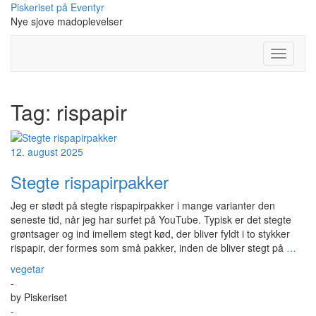
Skip
Piskeriset på Eventyr
to
Nye sjove madoplevelser
content
Toggle
Navigati
Tag:
rispapir
12. august 2025
Stegte rispapirpakker
Jeg er stødt på stegte rispapirpakker i mange varianter den
seneste tid, når jeg har surfet på YouTube. Typisk er det stegte
grøntsager og ind imellem stegt kød, der bliver fyldt i to stykker
rispapir, der formes som små pakker, inden de bliver stegt på
…
vegetar
-
by
Piskeriset
-