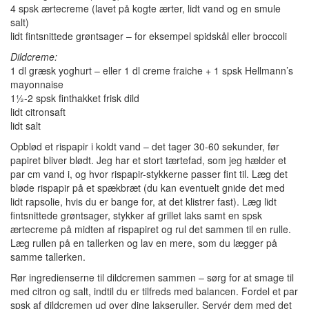
4 spsk ærtecreme (lavet på kogte ærter, lidt vand og en smule
salt)
lidt fintsnittede grøntsager – for eksempel spidskål eller broccoli
Dildcreme:
1 dl græsk yoghurt – eller 1 dl creme fraiche + 1 spsk Hellmann’s
mayonnaise
1½-2 spsk finthakket frisk dild
lidt citronsaft
lidt salt
Opblød et rispapir i koldt vand – det tager 30-60 sekunder, før
papiret bliver blødt. Jeg har et stort tærtefad, som jeg hælder et
par cm vand i, og hvor rispapir-stykkerne passer fint til. Læg det
bløde rispapir på et spækbræt (du kan eventuelt gnide det med
lidt rapsolie, hvis du er bange for, at det klistrer fast). Læg lidt
fintsnittede grøntsager, stykker af grillet laks samt en spsk
ærtecreme på midten af rispapiret og rul det sammen til en rulle.
Læg rullen på en tallerken og lav en mere, som du lægger på
samme tallerken.
Rør ingredienserne til dildcremen sammen – sørg for at smage til
med citron og salt, indtil du er tilfreds med balancen. Fordel et par
spsk af dildcremen ud over dine lakseruller. Servér dem med det