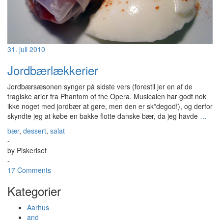
31. juli 2010
Jordbærlækkerier
Jordbærsæsonen synger på sidste vers (forestil jer en af de
tragiske arier fra Phantom of the Opera. Musicalen har godt nok
ikke noget med jordbær at gøre, men den er sk*degod!), og derfor
skyndte jeg at købe en bakke flotte danske bær, da jeg havde
…
bær
,
dessert
,
salat
-
by
Piskeriset
-
17 Comments
Kategorier
Aarhus
and