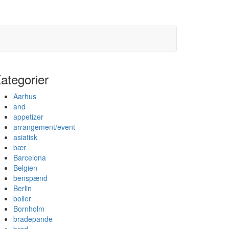
ategorier
Aarhus
and
appetizer
arrangement/event
asiatisk
bær
Barcelona
Belgien
benspænd
Berlin
boller
Bornholm
bradepande