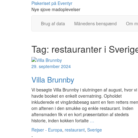
Skip
Piskeriset på Eventyr
to
Nye sjove madoplevelser
content
Brug af data
Månedens benspænd
Om m
Tag:
restauranter i Sverig
29. september 2024
Villa Brunnby
Vi besøgte Villa Brunnby i slutningen af august, hvor vi
havde booket en enkelt overnatning. Opholdet
inkluderede et vingårdsbesøg samt en fem retters me
om aftenen i den smukke og enkle restaurant. Inden
aftensmaden fik vi en kort præsentation af stedets
historie, inden kokken fortalte
…
Rejser - Europa
,
restaurant
,
Sverige
-