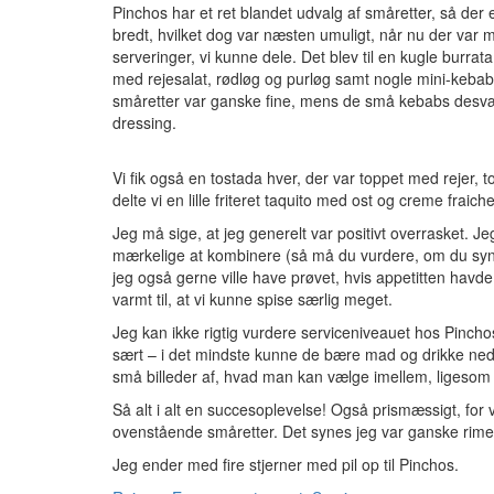
Pinchos har et ret blandet udvalg af småretter, så der e
bredt, hvilket dog var næsten umuligt, når nu der var 
serveringer, vi kunne dele. Det blev til en kugle burra
med rejesalat, rødløg og purløg samt nogle mini-kebabs
småretter var ganske fine, mens de små kebabs desværr
dressing.
Vi fik også en tostada hver, der var toppet med rejer, t
delte vi en lille friteret taquito med ost og creme fraiche
Jeg må sige, at jeg generelt var positivt overrasket. Je
mærkelige at kombinere (så må du vurdere, om du synes
jeg også gerne ville have prøvet, hvis appetitten havde v
varmt til, at vi kunne spise særlig meget.
Jeg kan ikke rigtig vurdere serviceniveauet hos Pinchos,
sært – i det mindste kunne de bære mad og drikke ned 
små billeder af, hvad man kan vælge imellem, ligesom ma
Så alt i alt en succesoplevelse! Også prismæssigt, for v
ovenstående småretter. Det synes jeg var ganske rimel
Jeg ender med fire stjerner med pil op til Pinchos.