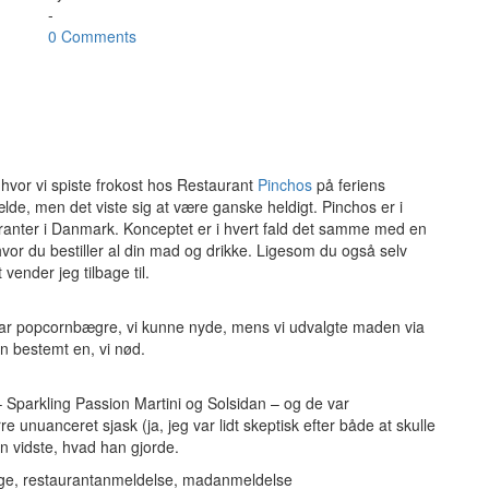
-
0 Comments
, hvor vi spiste frokost hos Restaurant
Pinchos
på feriens
fælde, men det viste sig at være ganske heldigt. Pinchos er i
auranter i Danmark. Konceptet er i hvert fald det samme med en
 hvor du bestiller al din mad og drikke. Ligesom du også selv
 vender jeg tilbage til.
par popcornbægre, vi kunne nyde, mens vi udvalgte maden via
n bestemt en, vi nød.
 – Sparkling Passion Martini og Solsidan – og de var
 unuanceret sjask (ja, jeg var lidt skeptisk efter både at skulle
n vidste, hvad han gjorde.