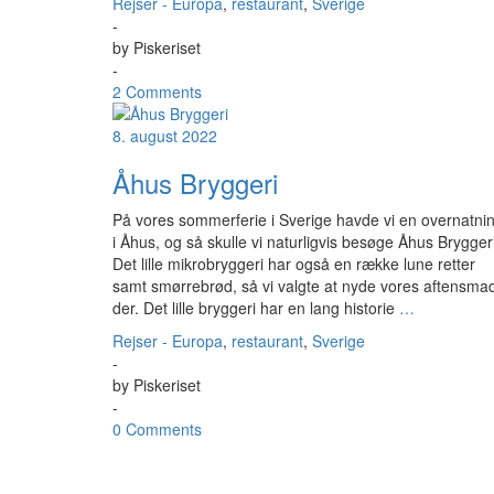
Rejser - Europa
,
restaurant
,
Sverige
-
by
Piskeriset
-
2 Comments
8. august 2022
Åhus Bryggeri
På vores sommerferie i Sverige havde vi en overnatni
i Åhus, og så skulle vi naturligvis besøge Åhus Bryggeri
Det lille mikrobryggeri har også en række lune retter
samt smørrebrød, så vi valgte at nyde vores aftensma
der. Det lille bryggeri har en lang historie
…
Rejser - Europa
,
restaurant
,
Sverige
-
by
Piskeriset
-
0 Comments