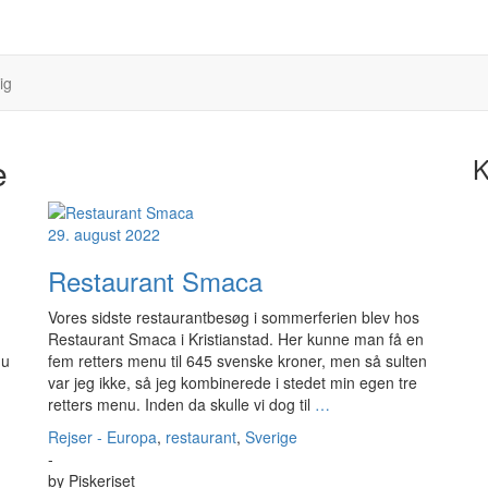
ig
e
K
29. august 2022
Restaurant Smaca
Vores sidste restaurantbesøg i sommerferien blev hos
Restaurant Smaca i Kristianstad. Her kunne man få en
nu
fem retters menu til 645 svenske kroner, men så sulten
var jeg ikke, så jeg kombinerede i stedet min egen tre
retters menu. Inden da skulle vi dog til
…
Rejser - Europa
,
restaurant
,
Sverige
-
by
Piskeriset