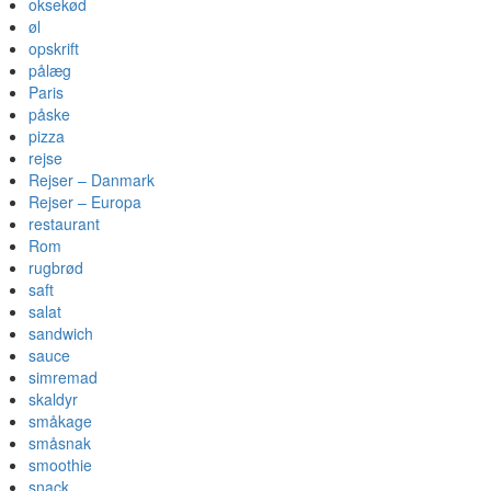
oksekød
øl
opskrift
pålæg
Paris
påske
pizza
rejse
Rejser – Danmark
Rejser – Europa
restaurant
Rom
rugbrød
saft
salat
sandwich
sauce
simremad
skaldyr
småkage
småsnak
smoothie
snack