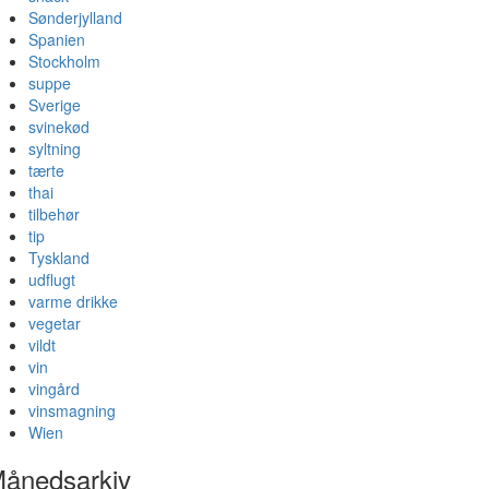
Sønderjylland
Spanien
Stockholm
suppe
Sverige
svinekød
syltning
tærte
thai
tilbehør
tip
Tyskland
udflugt
varme drikke
vegetar
vildt
vin
vingård
vinsmagning
Wien
ånedsarkiv