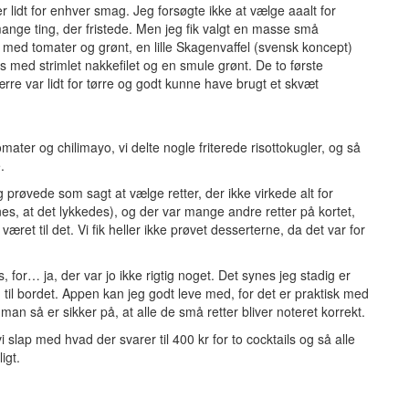
r lidt for enhver smag. Jeg forsøgte ikke at vælge aaalt for
mange ting, der fristede. Men jeg fik valgt en masse små
ta med tomater og grønt, en lille Skagenvaffel (svensk koncept)
 med strimlet nakkefilet og en smule grønt. De to første
e var lidt for tørre og godt kunne have brugt et skvæt
omater og chilimayo, vi delte nogle friterede risottokugler, og så
.
g prøvede som sagt at vælge retter, der ikke virkede alt for
, at det lykkedes), og der var mange andre retter på kortet,
æret til det. Vi fik heller ikke prøvet desserterne, da det var for
 for… ja, der var jo ikke rigtig noget. Det synes jeg stadig er
til bordet. Appen kan jeg godt leve med, for det er praktisk med
n så er sikker på, at alle de små retter bliver noteret korrekt.
i slap med hvad der svarer til 400 kr for to cocktails og så alle
igt.