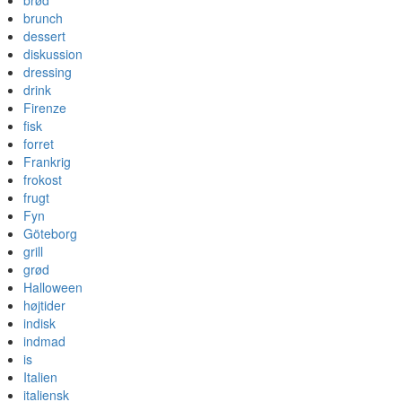
brød
brunch
dessert
diskussion
dressing
drink
Firenze
fisk
forret
Frankrig
frokost
frugt
Fyn
Göteborg
grill
grød
Halloween
højtider
indisk
indmad
is
Italien
italiensk