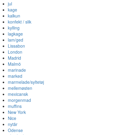
jul
kage
kalkun
konfekt / slik
kylling
lagkage
lam/ged
Lissabon
London
Madrid
Malmö
marinade
marked
marmelade/syltetøj
mellemøsten
mexicansk
morgenmad
muffins
New York
Nice
nytår
Odense