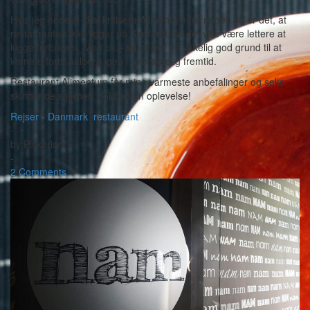
Hvis jeg endelig skal kritisere Alimentum for noget, så er det, at
restauranten ikke ligger på Sjælland, så det ville være lettere at
kigge forbi igen. Men ok – så er der en virkelig god grund til at
komme forbi Aalborg igen i overskuelig fremtid.
Restaurant Alimentum får mine varmeste anbefalinger og seks
skinnende stjerner. Hold op en oplevelse!
Rejser - Danmark
,
restaurant
-
by
Piskeriset
-
2 Comments