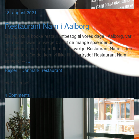
18. august 2021
Restaurant Nam i Aalborg
Da jeg skulle booke restaurantbesøg til vores dage i Aalborg, var
det meget svært at vælge blandt de mange spændende
spisesteder, men jeg endte med at vælge Restaurant Nam til den
første aften. Og det kom vi ikke til at fortryde! Restaurant Nam
serverer –
…
Rejser - Danmark
,
restaurant
-
by
Piskeriset
-
4 Comments