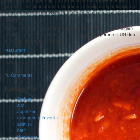
men det stod noget sløjt til, hvis man blot skulle have et enkelt
glas vin – her prioriterede restauranten at sælge vin per flaske, og
det går altså ikke, når vi kun er to personer, og den ene skal køre
bil bagefter.
Restauranten får fem stjerner med en pil op. Det er kun manglen
på vin på glas, der trækker ned, for alt andet fungerede til UG den
aften. En varm anbefaling herfra.
restaurant
-
by
Piskeriset
-
18 Comments
Kategorier
Aarhus
and
appetizer
arrangement/event
asiatisk
bær
Barcelona