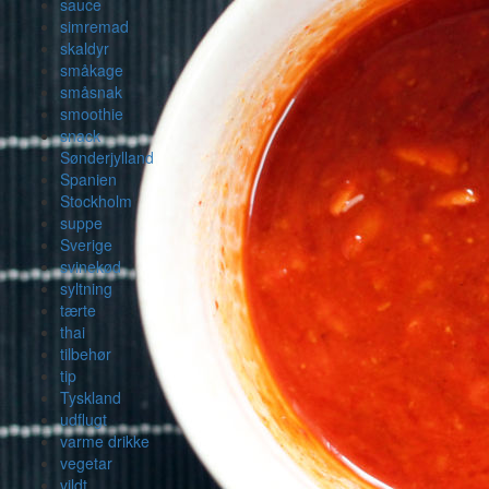
sauce
simremad
skaldyr
småkage
småsnak
smoothie
snack
Sønderjylland
Spanien
Stockholm
suppe
Sverige
svinekød
syltning
tærte
thai
tilbehør
tip
Tyskland
udflugt
varme drikke
vegetar
vildt