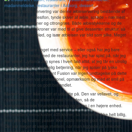
Aftenens sidste servering var denne æbleservering bestående af
æbleiscreme, æblesifon, tynde skiver af æble, sprøde – nærmest
brændte – makroner og citrongræs. Både æblestykkerne og de
meget sprøde makroner var med til at give desserten struktur, så
den ikke blev for blød, og især æbleisen var blid som silke. Meget
fin dessert.
Jyderne kan bare noget med service – eller også har jeg bare
været meget heldig med de restauranter, jeg har spist på, når jeg
har været i Jylland. Jeg synes i hvert fald altid, at jeg får en utrolig
god, behagelig og hyggelig betjening, når jeg spiser på jyske
restauranter, og Restaurant Fusion var ingen undtagelse på dette
punkt. Servicen var professionel, opmærksom og med et smil på
læben, og vi følte os godt behandlet.
Maden var der ikke noget at udsætte på. Den var vellavet, og
råvarerne var nøje afstemt med hinanden, så de
komplimenterede hinandens smag og gik op i en højere enhed.
En treretters menu koster 405 kroner, så maden er ikke helt billig,
men pris og kvalitet passer ikke desto mindre godt til hinanden.
Der var meget at vælge imellem, når man kiggede på vinkortet,