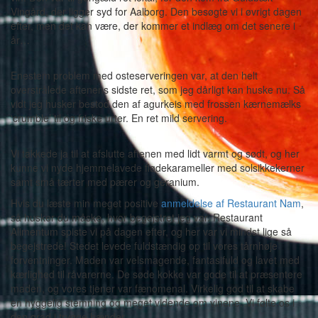
Vingård, der ligger syd for Aalborg. Den besøgte vi i øvrigt dagen
efter, men det kan være, der kommer et indlæg om det senere i
år…
Enestem problem med osteserveringen var, at den helt
overstrålede aftenens sidste ret, som jeg dårligt kan huske nu. Så
vidt jeg husker bestod den af agurkeis med frossen kærnemælks
‘crumble’ til og friske urter. En ret mild servering.
Vi takkede ja til at afslutte aftenen med lidt varmt og sødt, og her
kunne vi nyde hjemmelavede flødekarameller med solsikkekerner
samt små tærter med pærer og geranium.
Hvis du læste min meget positive
anmeldelse af Restaurant Nam
,
så husker du måske, hvor begejstret jeg var. Restaurant
Alimentum spiste vi på dagen efter, og her var vi mindst lige så
begejstrede! Stedet levede fuldstændig op til vores tårnhøje
forventninger. Maden var velsmagende, fantasifuld og lavet med
kærlighed til råvarerne. De søde kokke var gode til at præsentere
maden, og vores tjener var fænomenal. Virkelig god til at skabe
en hyggelig stemning og meget vidende om vinene. Vi følte os i
den grad i trygge hænder.