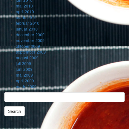
juni 2010
maj 2010
april 2010
marts 2010
februar 2010
januar 2010
december 2009
november 2009
oktober 2009
september 2009
august 2009
juli 2009
juni 2009
maj 2009
april 2009
marts 2009
Search
Searching
is