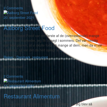
-
2 Comments
20. september 2021
Aalborg Street Food
Aalborg Street Food var det første af de (overraskende) mange
street food markeder, jeg fik besøgt i sommers. Det var nemlig
slet ikke planen, at vi skulle forbi så mange af dem, men da vi var
i Aalborg, så var det da helt oplagt at
…
Rejser - Danmark
,
restaurant
-
by
Piskeriset
-
2 Comments
11. september 2021
Restaurant Alimentum
Jeg vender nu tilbage til vores sommerferie, for jeg blev så