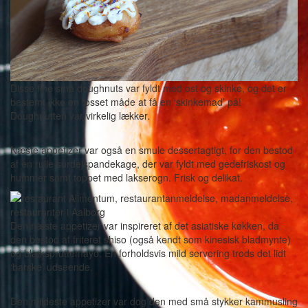
Disse fine små doughnuts var fyldt med ost og skinke, og det er
bestemt ikke en tosset måde at få en ‘skinkemad’ på!
Doughnutten var virkelig lækker.
Næste appetizer var også en smule dessertagtigt, for den bestod
af en rulle surdejspandekage, der var fyldt med gedefriskost og
hummer samt toppet med lakserogn. Frisk og delikat.
Den næste appetizer var inspireret af det asiatiske køkken, da
den bestod af friteret shiso (også kendt som kinesisk bladmynte)
og blækspruttemayo. En forholdsvis mild servering trods det lidt
‘barske’ udseende.
Den mildeste appetizer var dog den med små stykker kammusling