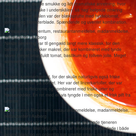
Første ret var denne smukke og lidt dramatiske anretning, hvor
der blev hældt væske i underskålen, så ‘røg’ bølgede omkring
skålen. I selve skålen var der blæksprutte med hyldeblomst,
jordbær og blomsterblade. Spændende og uventet kombination.
Næste servering var til gengæld langt mere klassisk, for den
bestod af små stykker makrel, der var kombineret med tynde
skiver meget smagfuldt tomat, basilikum og (oliven-)olie. Meget
sommerlig og dejlig.
Vi blev i sommerhjørnet, for der skulle naturligvis også friske
danske kartofler på bordet. Her var det linzerkartofler, der var
vendt i en trøffelcreme og kombineret med friske urter og
hasselnødder. En ret med en vis tyngde i men også et frisk pift fra
urterne.
Den næste ret var en ret syndig sag, og det lagde tjeneren
bestemt heller ikke skjul på. Det var havtaske, der badede i både
beurre blanc og en ordentlig sjat smeltet smør – og det smagte,