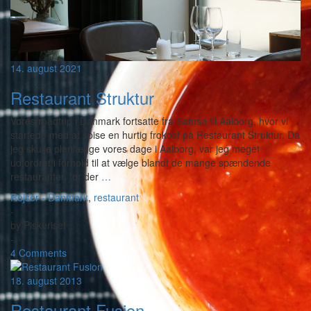
14. august 2021
Restaurant Struktur
Vores roadtrip i Danmark fortsatte fra Samsø til Aalborg, hvor vi
startede med at spise en hurtig frokost på Restaurant Struktur. Da
jeg skulle planlægge vores dage i Aalborg, var jeg meget
udfordret i forhold til at vælge blandt de mange spændende
restauranter, for der
…
Rejser - Danmark
,
restaurant
-
by
Piskeriset
-
4 Comments
18. august 2013
Restaurant Fusion