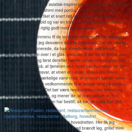
Forretten var den mest asiatisk-inspirerede af de retter, vi fik. Den
bestod af havbars-sashimi med ponzu, agurk, rød karse og
ørredrogn og havde fået et snert røg lige inden serveringen.
Forretten var dog kold og var en frisk mundfuld med den milde
fisk, der fungerede rigtig godt med ponzusaucen.
Jeg havde valgt vinmenu til de to første retter og fik her en dejlig
hvidvin, hvis navn jeg desværre ikke fik nedfældet. Det var i øvrigt
her, tjeneren imponerede, da han åbnede vinen ved bordet,
hældte lidt af vinen over i et glas, snusede til det for at tjekke, om
vinen var i orden og først derefter hældte vin op i mit vinglas. Det
er et tydeligt tegn på, at tjeneren ved, hvad han/hun laver, for det
er restaurantens ansvar, at vinen er i orden, inden den bliver
serveret. Den der mærkelige vane med, at tjeneren hælder vinen
op til gæsten for at få vedkommende til at smage først på vinen –
det er jeg slet ikke til. Det bør være restauranten, der tjekker og
kvalitetsstempler vinene, og mener de, at man vælger en helt
forkert vin til den mad, man har bestilt, så bør de også sige det.
Der var ikke så meget asiatisk over hovedretten. Her fik jeg
kalveryg, der blev serveret sammen med brændt løg, grillet mini-