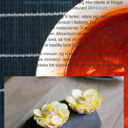
optaget af
august måneds benspænd
, at jeg ikke nåede at blogge
om vores fantastiske oplevelse på Restaurant
Alimentum
.
Da jeg bookede restaurantbesøg til ferien, vidste jeg med det
samme, at vi skulle prøve Alimentum i Aalborg. Det var generelt
meget svært at vælge hvilke restauranter, vi skulle nå i løbet af de
par dage, vi var i byen, men Alimentum var jeg aldrig i tvivl om.
Det er også et populært sted, så hvis du har planer om at besøge
restauranten, så husk at bestille bord i god tid i forvejen.
Restauranten har tre menuer, og vi valgte den mellemstore på 17
serveringer (inklusive vinmenu), som koster 1300 kr. Og de 17
serveringer lyder måske lidt voldsomt, men de otte første er skam
små hapsere.