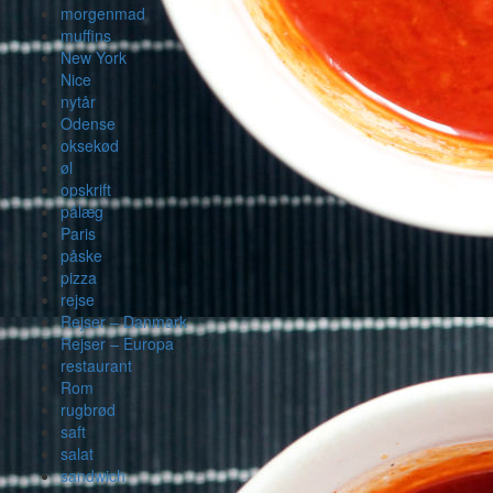
morgenmad
muffins
New York
Nice
nytår
Odense
oksekød
øl
opskrift
pålæg
Paris
påske
pizza
rejse
Rejser – Danmark
Rejser – Europa
restaurant
Rom
rugbrød
saft
salat
sandwich