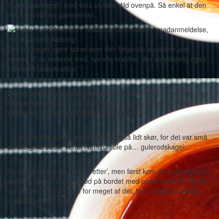
(nok råmarineret) med små stykker dild ovenpå. Så enkel at den
nærmest var en ganerenser.
Der var noget mere spræl over den følgende appetizer, der
bestod af de sødeste små, sprøde krabber, der selvfølgelig også
indeholdt taskekrabbe.
Denne appetizer lignede næsten chokoladetrøffel – men var dog
røgede kartofler, der var overtrukket med en form for creme
fraiche og drysset med spiselige blomster.
…. oooog den sidste appetizer var også lidt skør, for det var små
slanke gulerødder vendt i en crumble på… gulerodskage!
Nu var det tid til ‘de rigtige retter’, men først kom der naturligvis et
lækkert, sprødt surdejsbrød på bordet med pisket smør til. Og så
var det om ikke at spise for meget af det, for vi skulle jo stadig
igennem en del retter.