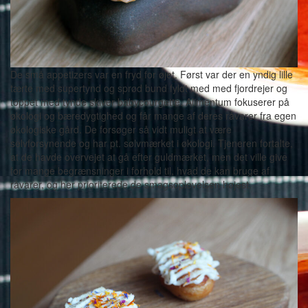
De små appetizers var en fryd for øjet. Først var der en yndig lille
tærte med supertynd og sprød bund fyldt med med fjordrejer og
toppet med tynde skiver babycourgette. Alimentum fokuserer på
økologi og bæredygtighed og får mange af deres råvarer fra egen
økologiske gård. De forsøger så vidt muligt at være
selvforsynende og har pt. sølvmærket i økologi. Tjeneren fortalte,
at de havde overvejet at gå efter guldmærket, men det ville give
for mange begrænsninger i forhold til, hvad de kan bruge af
råvarer, og her prioriterede de smagsoplevelsen højest.