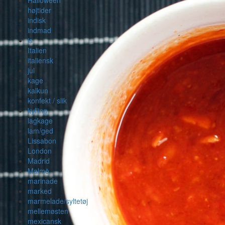
Halloween
højtider
indisk
indmad
is
Italien
italiensk
jul
kage
kalkun
konfekt / slik
kylling
lagkage
lam/ged
Lissabon
London
Madrid
Malmö
marinade
marked
marmelade/syltetøj
mellemøsten
mexicansk