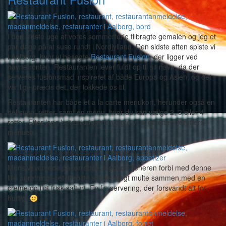
I den sidste uge af vores sommerferie tilbragte gemalen og jeg et
par dage på at suse rundt i Nordjylland. Den sidste aften spiste vi
i Aalborg, hvor vi besøgte
Restaurant Fusion
, der ligger ved
havnefronten. Restauranten lever fuldt op til sit navn, da der
serveres fusionsmad inspireret af både Europa og Asien, og det
var lige præcis det, der lokkede os til.
Restauranten har både et a la carte menukort, herunder også en
del sushi-retter, samt en menu, hvor du kan vælge 2, 3 eller 4
retter. Efter lang betænkningstid valgte vi at gå efter treretters
menuen.
Mens vi ventede på forretten, kiggede tjeneren forbi med denne
lille anretning – et lillebitte stykke stegt multe sammen med en
creme og lidt frisk salturt. En fin servering, der forsvandt alt for
hurtigt