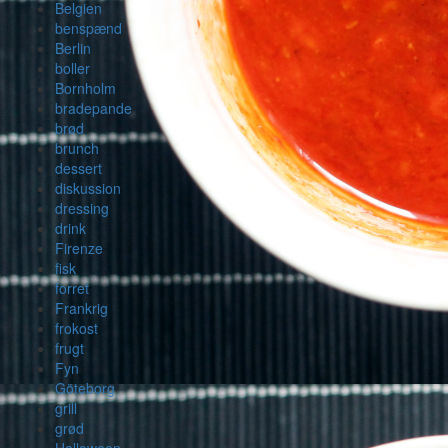
Belgien
benspænd
Berlin
boller
Bornholm
bradepande
brød
brunch
dessert
diskussion
dressing
drink
Firenze
fisk
forret
Frankrig
frokost
frugt
Fyn
Göteborg
grill
grød