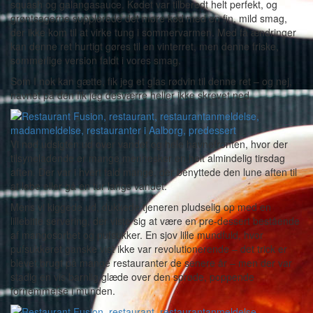
squash og galangasauce. Kødet var tilberedt helt perfekt, og
grøntsagerne supplerede det møre kød med en fin, mild smag,
der ikke kom til at virke tung i sommervarmen. Med få ændringer
kan denne ret hurtigt gøres til en vinterret, men denne friske,
sommerlige version faldt i vores smag.
Som I nok kan gætte, fik jeg et glas rødvin til denne ret – og nej,
navnet på den fik jeg desværre heller ikke skrevet ned.
Vi nød udsigten ud over vandet og hele havnefronten, hvor der
tilsyneladende er mange mennesker en helt almindelig tirsdag
aften. Der var i hvert fald mange, der benyttede den lune aften til
at løbe eller gå en tur langs vandet.
Mens vi kiggede ud, dukkede tjeneren pludselig op med en
lillebitte servering, der viste sig at være en pre-dessert bestående
af mangosorbet og pufsukker. En sjov lille mundfuld, hvor
pufsukkeret ganske vist ikke var revolutionerende – det trick er
blevet brugt på mange restauranter de senere år – men der var
stadig en vis barnlig glæde over den sprøde, poppende
fornemmelse i munden.