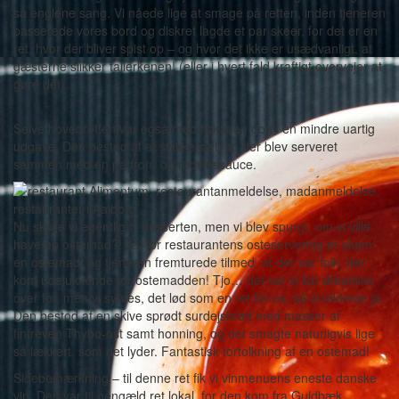
så englene sang. Vi nåede lige at smage på retten, inden tjeneren
passerede vores bord og diskret lagde et par skeer, for det er en
ret, hvor der bliver spist op – og hvor det ikke er usædvanligt, at
gæsterne slikker tallerkenen! (eller i hvert fald kraftigt overvejer at
gøre det).
Selve hovedretten var også med fisk men dog i en mindre uartig
udgave. Den bestod af et stykke sletvar, der blev serveret
sammen med en padron- og rødvinssauce.
Nu skulle vi egentlig til desserten, men vi blev spurgt, om vi ville
have en ostemad?! Ja, for restaurantens osteservering er skam
en ostemad, og tjeneren fremturede tilmed, at der var folk, der
kom udelukkende for ostemadden! Tjo… det var vi lidt skeptiske
over for, men vi syntes, det lød som en ret for os, så vi takkede ja.
Den bestod af en skive sprødt surdejsbrød med masser af
fintreven Thybo-ost samt honning, og det smagte naturligvis lige
så lækkert, som det lyder. Fantastisk fortolkning af en ostemad!
Sidebemærkning – til denne ret fik vi vinmenuens eneste danske
vin. Den var til gengæld ret lokal, for den kom fra Guldbæk