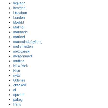
lagkage
lam/ged
Lissabon
London
Madrid
Malmö
marinade
marked
marmelade/syltetøj
mellemøsten
mexicansk
morgenmad
muffins
New York
Nice
nytår
Odense
oksekød
øl
opskrift
pålæg
Paris