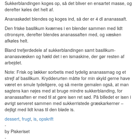
Sukkerblandingen koges op, så det bliver en ensartet masse, og
derefter køles det helt af.
Ananaskødet blendes og koges ind, så der er 4 dl ananassaft.
Den friske basilikum kværnes i en blender sammen med lidt
citronsyre, derefter blendes ananassaften med, og væsken
afkøles helt.
Bland trefjerdedele af sukkerblandingen samt basilikum-
ananasvæsken og hæld det i en ismaskine, der gør resten af
arbejdet.
Note: Frisk og lækker sorbetis med tydelig ananassmag og et
strejf af basilikum. Krydderurten måtte for min skyld gerne have
været en smule tydeligere, og så mente gemalen også, at man
sagtens kan nøjes med at bruge mindre sukkerblanding, for
ananassaften er med til at gøre isen ret sød. På billedet er isen i
øvrigt serveret sammen med sukkerristede græskarkerner –
dejligt med lidt knas til den bløde is.
dessert
,
frugt
,
is
,
opskrift
-
by
Piskeriset
-