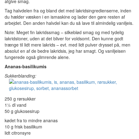
afgive smag.
Tag halvdelen fra og bland det med lakridsingredienserne, inden
du hælder væsken i en ismaskine og lader den gøre resten af
arbejdet. Den anden halvdel kan du så lave til almindelig vaniljeis.
Note: Meget fin lakridssmag – silkeblød smag og med tydelig
lakridstoner, uden at det bliver for voldsomt. Den kunne godt
trænge til lidt mere lakrids – evt. med lidt pulver drysset på, men
absolut en af de bedre lakridsis, jeg har smagt. Og vaniljeisen
fungerede også glimrende alene.
Ananas-basilikumis
Sukkerblanding:
250 g rørsukker
1½ dl vand
50 g glukosesirup
kødet fra to mindre ananas
10 g frisk basilikum
lidt citronsyre