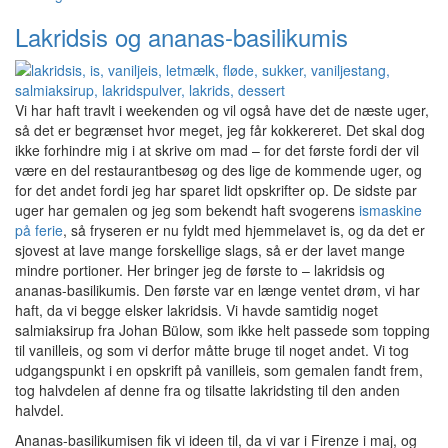
Lakridsis og ananas-basilikumis
Vi har haft travlt i weekenden og vil også have det de næste uger,
så det er begrænset hvor meget, jeg får kokkereret. Det skal dog
ikke forhindre mig i at skrive om mad – for det første fordi der vil
være en del restaurantbesøg og des lige de kommende uger, og
for det andet fordi jeg har sparet lidt opskrifter op. De sidste par
uger har gemalen og jeg som bekendt haft svogerens
ismaskine
på ferie
, så fryseren er nu fyldt med hjemmelavet is, og da det er
sjovest at lave mange forskellige slags, så er der lavet mange
mindre portioner. Her bringer jeg de første to – lakridsis og
ananas-basilikumis. Den første var en længe ventet drøm, vi har
haft, da vi begge elsker lakridsis. Vi havde samtidig noget
salmiaksirup fra Johan Bülow, som ikke helt passede som topping
til vanilleis, og som vi derfor måtte bruge til noget andet. Vi tog
udgangspunkt i en opskrift på vanilleis, som gemalen fandt frem,
tog halvdelen af denne fra og tilsatte lakridsting til den anden
halvdel.
Ananas-basilikumisen fik vi ideen til, da vi var i Firenze i maj, og