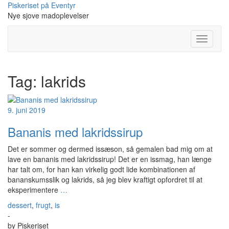
Skip
Piskeriset på Eventyr
to
Nye sjove madoplevelser
content
Toggle
Navigati
Tag:
lakrids
9. juni 2019
Bananis med lakridssirup
Det er sommer og dermed issæson, så gemalen bad mig om at
lave en bananis med lakridssirup! Det er en issmag, han længe
har talt om, for han kan virkelig godt lide kombinationen af
bananskumsslik og lakrids, så jeg blev kraftigt opfordret til at
eksperimentere
…
dessert
,
frugt
,
is
-
by
Piskeriset