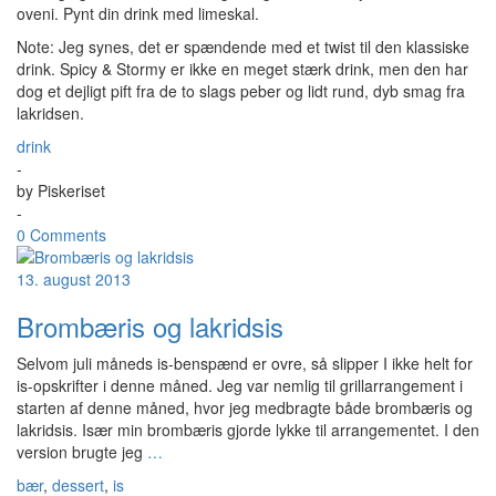
oveni. Pynt din drink med limeskal.
Note: Jeg synes, det er spændende med et twist til den klassiske
drink. Spicy & Stormy er ikke en meget stærk drink, men den har
dog et dejligt pift fra de to slags peber og lidt rund, dyb smag fra
lakridsen.
drink
-
by
Piskeriset
-
0 Comments
13. august 2013
Brombæris og lakridsis
Selvom juli måneds is-benspænd er ovre, så slipper I ikke helt for
is-opskrifter i denne måned. Jeg var nemlig til grillarrangement i
starten af denne måned, hvor jeg medbragte både brombæris og
lakridsis. Især min brombæris gjorde lykke til arrangementet. I den
version brugte jeg
…
bær
,
dessert
,
is