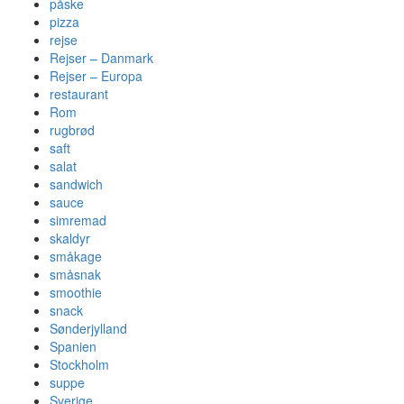
påske
pizza
rejse
Rejser – Danmark
Rejser – Europa
restaurant
Rom
rugbrød
saft
salat
sandwich
sauce
simremad
skaldyr
småkage
småsnak
smoothie
snack
Sønderjylland
Spanien
Stockholm
suppe
Sverige