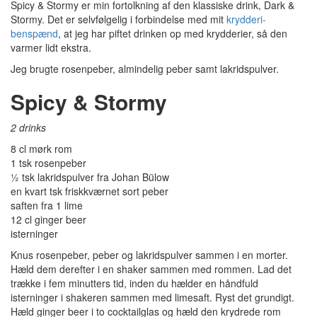
Spicy & Stormy er min fortolkning af den klassiske drink, Dark &
Stormy. Det er selvfølgelig i forbindelse med mit
krydderi-
benspænd
, at jeg har piftet drinken op med krydderier, så den
varmer lidt ekstra.
Jeg brugte rosenpeber, almindelig peber samt lakridspulver.
Spicy & Stormy
2 drinks
8 cl mørk rom
1 tsk rosenpeber
½ tsk lakridspulver fra Johan Bülow
en kvart tsk friskkværnet sort peber
saften fra 1 lime
12 cl ginger beer
isterninger
Knus rosenpeber, peber og lakridspulver sammen i en morter.
Hæld dem derefter i en shaker sammen med rommen. Lad det
trække i fem minutters tid, inden du hælder en håndfuld
isterninger i shakeren sammen med limesaft. Ryst det grundigt.
Hæld ginger beer i to cocktailglas og hæld den krydrede rom