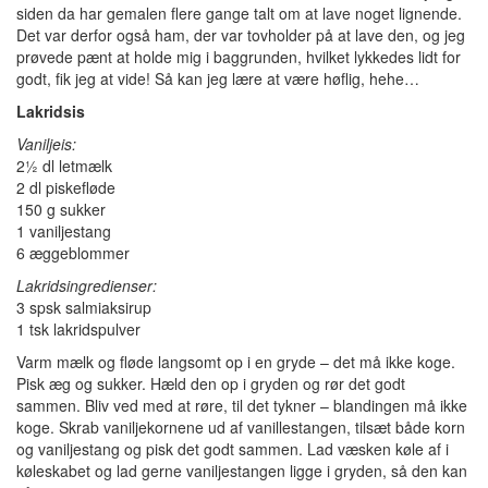
siden da har gemalen flere gange talt om at lave noget lignende.
Det var derfor også ham, der var tovholder på at lave den, og jeg
prøvede pænt at holde mig i baggrunden, hvilket lykkedes lidt for
godt, fik jeg at vide! Så kan jeg lære at være høflig, hehe…
Lakridsis
Vaniljeis:
2½ dl letmælk
2 dl piskefløde
150 g sukker
1 vaniljestang
6 æggeblommer
Lakridsingredienser:
3 spsk salmiaksirup
1 tsk lakridspulver
Varm mælk og fløde langsomt op i en gryde – det må ikke koge.
Pisk æg og sukker. Hæld den op i gryden og rør det godt
sammen. Bliv ved med at røre, til det tykner – blandingen må ikke
koge. Skrab vaniljekornene ud af vanillestangen, tilsæt både korn
og vaniljestang og pisk det godt sammen. Lad væsken køle af i
køleskabet og lad gerne vaniljestangen ligge i gryden, så den kan