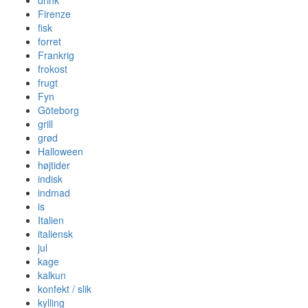
drink
Firenze
fisk
forret
Frankrig
frokost
frugt
Fyn
Göteborg
grill
grød
Halloween
højtider
indisk
indmad
is
Italien
italiensk
jul
kage
kalkun
konfekt / slik
kylling