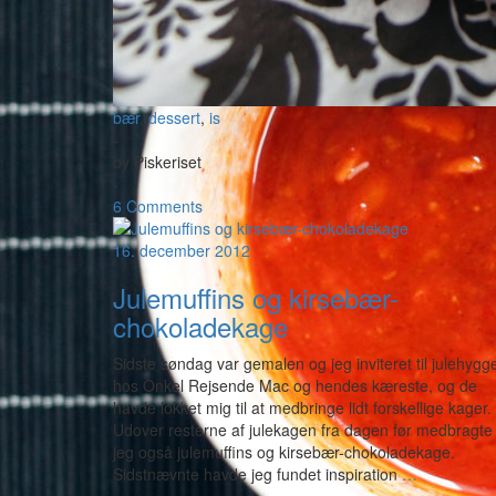
bær
,
dessert
,
is
-
by
Piskeriset
-
6 Comments
16. december 2012
Julemuffins og kirsebær-
chokoladekage
Sidste søndag var gemalen og jeg inviteret til julehygg
hos Onkel Rejsende Mac og hendes kæreste, og de
havde lokket mig til at medbringe lidt forskellige kager.
Udover resterne af julekagen fra dagen før medbragte
jeg også julemuffins og kirsebær-chokoladekage.
Sidstnævnte havde jeg fundet inspiration
…