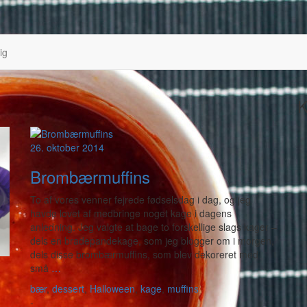
ig
K
26. oktober 2014
Brombærmuffins
To af vores venner fejrede fødselsdag i dag, og jeg
havde lovet af medbringe noget kage i dagens
anledning. Jeg valgte at bage to forskellige slags kager –
dels en bradepandekage, som jeg blogger om i morgen,
dels disse brombærmuffins, som blev dekoreret med
små
…
bær
,
dessert
,
Halloween
,
kage
,
muffins
-