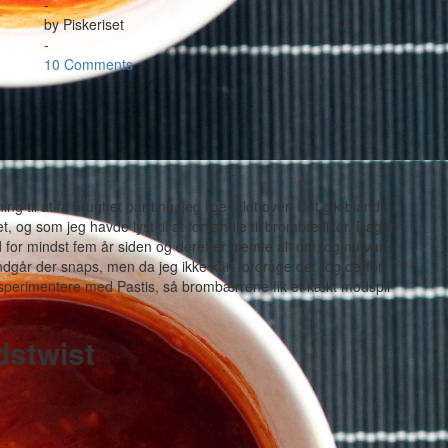
-
by
Piskeriset
-
10 Comments
g til at få brugt et par ting, jeg lige faldt over. Det gik blandt
, og som jeg havde lyst til at forvandle til brombærlikør. Dagen
d for mindst fem år siden og derefter glemte alt om, og nu var
 indgår der snaps, men da jeg ikke kan fordrage det (og derfor
 at eksperimentere med Pastis, så brombærrene fik et kækt modspil
dstwist