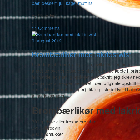
bær
,
dessert
,
jul
,
kage
,
muffins
-
by
Piskeriset
-
14 Comments
9. august 2012
Brombærlikør med lakridstwist
I søndags afrimede vi fryseren, hvilket var en fin anlednin
andet ud over en pose brombær, som jeg købte i foråret
før havde jeg nemlig opdaget en opskrift, jeg skrev ne
det på tide at eksperimentere! I den originale opskrift
heller ikke har det på lager), fik jeg i stedet lyst til
af lakridssmagen.
Brombærlikør med lakri
300 g friske eller frosne brombær
3-3½ dl rødvin
600 g rørsukker