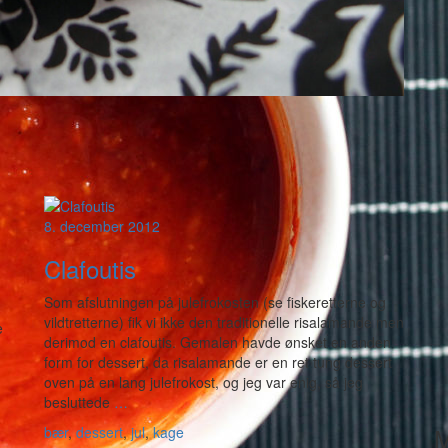
8. december 2012
Clafoutis
Som afslutningen på julefrokosten (se fiskeretterne og
vildtretterne) fik vi ikke den traditionelle risalamande men
e
derimod en clafoutis. Gemalen havde ønsket en anden
form for dessert, da risalamande er en ret tung dessert
oven på en lang julefrokost, og jeg var enig, så jeg
besluttede
…
M
bær
,
dessert
,
jul
,
kage