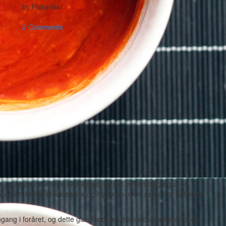
by
Piskeriset
-
2 Comments
l
ge og eksperimentere i køkkenet, og det er samtidig også en
igefrem rester af kødsauce og lignende, men rester fra det søde
ang i foråret, og dette glas fandt jeg frem sidste weekend, da