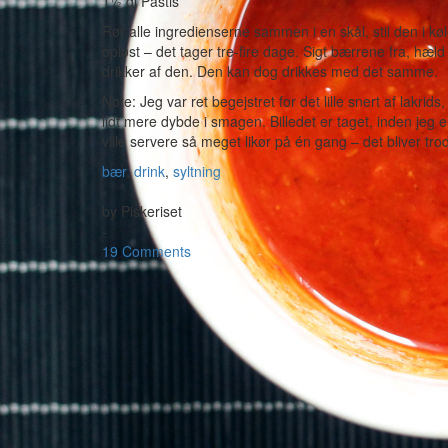
1½ dl Pastis
Rør alle ingredienserne sammen i en skål, stil den i kø
opløst – det tager tre-fire dage. Sigt bærrene fra, hæld
drikker af den. Den kan dog drikkes med det samme.
Note: Jeg var ret begejstret for det lille snert af lakri
lidt mere dybde i smagen. Billedet er taget, inden jeg 
ville servere så meget likør på én gang – det bliver trod
bær
,
drink
,
syltning
-
by
Piskeriset
-
19 Comments