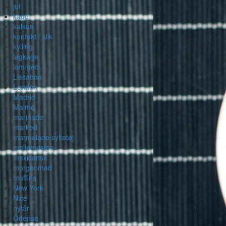
jul
kage
kalkun
konfekt / slik
kylling
lagkage
lam/ged
Lissabon
London
Madrid
Malmö
marinade
marked
marmelade/syltetøj
mellemøsten
mexicansk
morgenmad
muffins
New York
Nice
nytår
Odense