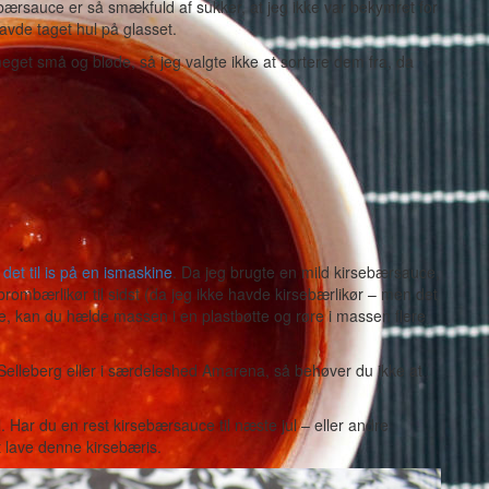
irsebærsauce er så smækfuld af sukker, at jeg ikke var bekymret for
avde taget hul på glasset.
eget små og bløde, så jeg valgte ikke at sortere dem fra, da
 det til is på en ismaskine
. Da jeg brugte en mild kirsebærsauce,
brombærlikør til sidst (da jeg ikke havde kirsebærlikør – men det
e, kan du hælde massen i en plastbøtte og røre i massen flere
Selleberg eller i særdeleshed Amarena, så behøver du ikke at
l. Har du en rest kirsebærsauce til næste jul – eller andre
t lave denne kirsebæris.