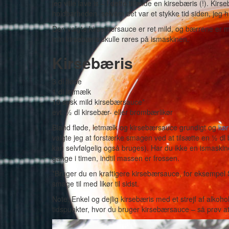
jeg ville lave is – i dette tilfælde en kirsebæris (!). K
holdbarheden, selvom det var et stykke tid siden, jeg h
Den valgte kirsebærsauce er ret mild, og bærrene er m
min kirsebæris skulle røres på ismaskinen.
Kirsebæris
3 dl fløde
1 dl letmælk
10 spsk mild kirsebærsauce*
evt. ½ dl kirsebær- eller brombærlikør
Bland fløde, letmælk og kirsebærsauce grundigt og
kør
valgte jeg at forstærke smagen ved at tilsætte en ½ dl 
kan selvfølgelig også bruges). Har du ikke en ismaskin
gange i timen, indtil massen er frossen.
*Bruger du en kraftigere kirsebærsauce, for eksempel 
smage til med likør til sidst.
Note: Enkel og dejlig kirsebæris med et strejf af alkoho
tidspunkter, hvor du bruger kirsebærsauce – så prøv a