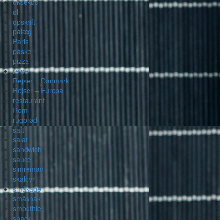
oksekød
øl
opskrift
pålæg
Paris
påske
pizza
rejse
Rejser – Danmark
Rejser – Europa
restaurant
Rom
rugbrød
saft
salat
sandwich
sauce
simremad
skaldyr
småkage
småsnak
smoothie
snack