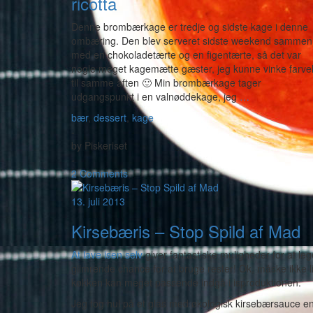
ricotta
Denne brombærkage er tredje og sidste kage i denne
ombæring. Den blev serveret sidste weekend sammen
med en chokoladetærte og en figentærte, så det var
nogle meget kagemætte gæster, jeg kunne vinke farve
til samme aften 🙂 Min brombærkage tager
udgangspunkt i en valnøddekage, jeg
…
bær
,
dessert
,
kage
-
by
Piskeriset
-
2 Comments
13. juli 2013
Kirsebæris – Stop Spild af Mad
At lave isen selv
giver fantastiske muligheder for at le
glimrende chance for at bruge rester! Ok, måske ikke l
køkken kan meget passende indgå i isproduktionen.
Jeg tog hul på et glas med økologisk kirsebærsauce eng