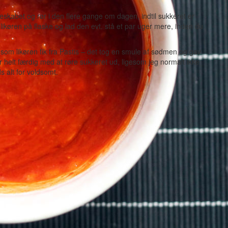
leskabet og rør i den flere gange om dagen, indtil sukkeret er
 likøren på flaske og lad den evt. stå et par uger mere, inden du
ds, som likøren fik fra Pastis – det tog en smule af sødmen og gav
er helt færdig med at røre sukkeret ud, ligesom jeg normalt ikke
s alt for voldsomt.