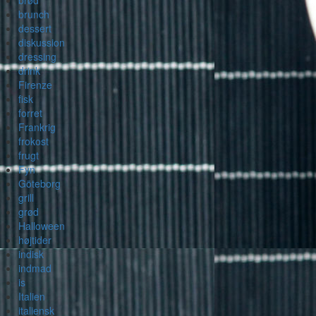
brød
brunch
dessert
diskussion
dressing
drink
Firenze
fisk
forret
Frankrig
frokost
frugt
Fyn
Göteborg
grill
grød
Halloween
højtider
indisk
indmad
is
Italien
italiensk