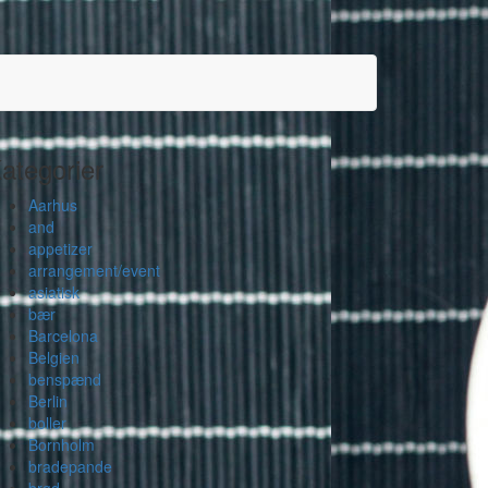
ategorier
Aarhus
and
appetizer
arrangement/event
asiatisk
bær
Barcelona
Belgien
benspænd
Berlin
boller
Bornholm
bradepande